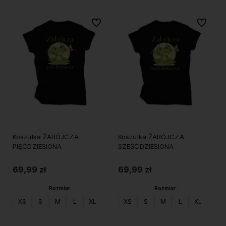
Do ulubionych
Do ulubi
Koszulka ŻABÓJCZA
Koszulka ŻABÓJCZA
PIĘĆDZIESIONA
SZEŚĆDZIESIONA
69,99 zł
69,99 zł
Rozmiar:
Rozmiar:
XS
S
M
L
XL
XXL
XS
S
M
L
XL
XXL