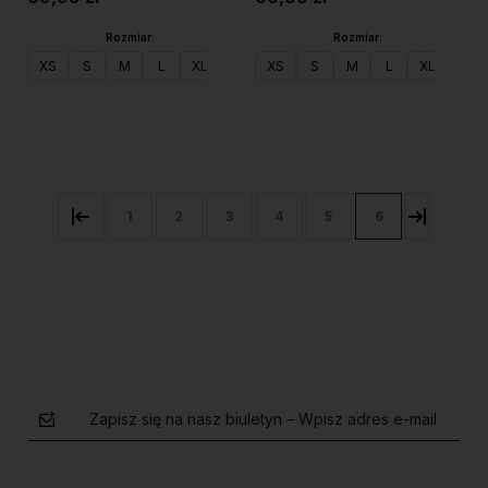
Rozmiar:
Rozmiar:
XS
S
M
L
XL
XXL
XS
S
M
L
XL
XXL
Do koszyka
Do koszyka
1
2
3
4
5
6
Zapisz się na nasz biuletyn – Wpisz adres e-mail