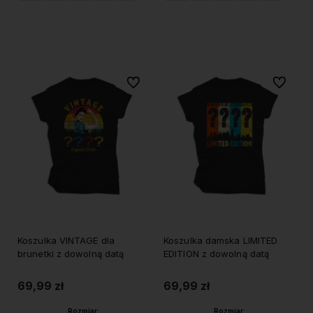
Do koszyka
Do koszyka
Do ulubionych
Do ulubi
Koszulka VINTAGE dla
Koszulka damska LIMITED
brunetki z dowolną datą
EDITION z dowolną datą
69,99 zł
69,99 zł
Rozmiar:
Rozmiar: