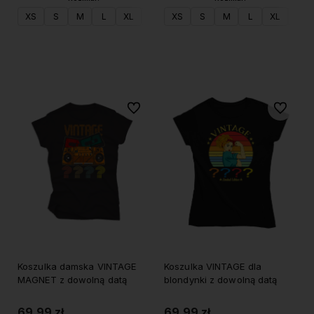
XS
S
M
L
XL
XXL
XS
S
M
L
XL
XXL
Do koszyka
Do koszyka
Do ulubionych
Do ulubi
Koszulka damska VINTAGE
Koszulka VINTAGE dla
MAGNET z dowolną datą
blondynki z dowolną datą
69,99 zł
69,99 zł