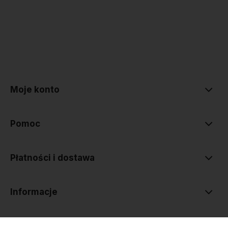
polityce prywatności
Moje konto
Pomoc
Płatności i dostawa
Informacje
O nas