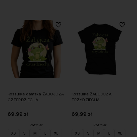
Do koszyka
Do koszyka
Do ulubionych
Do ulubi
Koszulka damska ŻABÓJCZA
Koszulka ŻABÓJCZA
CZTERDZIECHA
TRZYDZIECHA
69,99 zł
69,99 zł
Rozmiar:
Rozmiar:
XS
S
M
L
XL
XXL
XS
S
M
L
XL
XXL