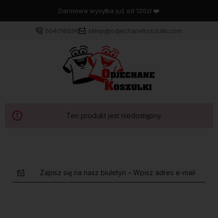
Darmowa wysyłka już od 120zł ❤️
504016596
sklep@odjechanekoszulki.com
Ten produkt jest niedostępny.
Zapisz się na nasz biuletyn – Wpisz adres e-mail