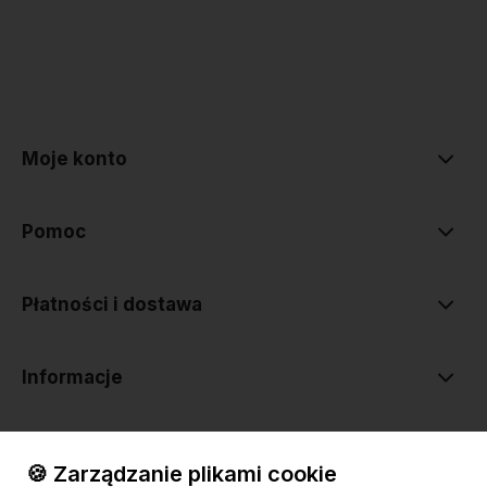
polityce prywatności
Moje konto
Pomoc
Płatności i dostawa
Informacje
O nas
🍪 Zarządzanie plikami cookie