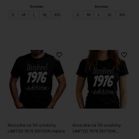
Rozmiar:
Rozmiar:
S
M
L
XL
XXL
S
M
L
XL
XXL
Do koszyka
Do koszyka
Do ulubionych
Do ulubi
Koszulka na 50 urodziny
Koszulka na 50 urodziny
LIMITED 1976 EDITION męska
LIMITED 1976 EDITION
damska