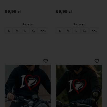
69,99 zł
69,99 zł
Rozmiar:
Rozmiar:
S
M
L
XL
XXL
S
M
L
XL
XXL
Do koszyka
Do koszyka
Do ulubionych
Do ulubi