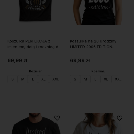
Koszulka PERFEKCJA z
Koszulka na 20 urodziny
imieniem, datą i rocznicą d
LIMITED 2006 EDITION
damska
69,99 zł
69,99 zł
Rozmiar:
Rozmiar:
S
M
L
XL
XXL
S
M
L
XL
XXL
Do koszyka
Do koszyka
Do ulubionych
Do ulubi