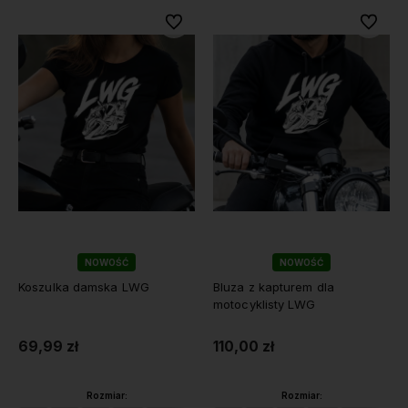
Do ulubionych
Do ulubi
NOWOŚĆ
NOWOŚĆ
Koszulka damska LWG
Bluza z kapturem dla
motocyklisty LWG
69,99 zł
110,00 zł
Rozmiar:
Rozmiar: