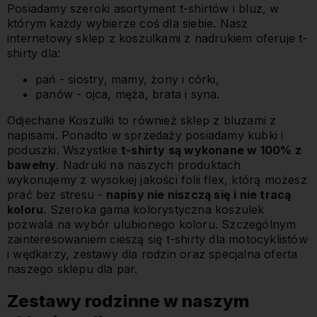
Posiadamy szeroki asortyment t-shirtów i bluz, w
którym każdy wybierze coś dla siebie. Nasz
internetowy sklep z koszulkami z nadrukiem oferuje t-
shirty dla:
pań - siostry, mamy, żony i córki,
panów - ojca, męża, brata i syna.
Odjechane Koszulki to również sklep z bluzami z
napisami. Ponadto w sprzedaży posiadamy kubki i
poduszki. Wszystkie
t-shirty są wykonane w 100% z
bawełny
. Nadruki na naszych produktach
wykonujemy z wysokiej jakości folii flex, którą możesz
prać bez stresu -
napisy nie niszczą się i nie tracą
koloru
. Szeroka gama kolorystyczna koszulek
pozwala na wybór ulubionego koloru. Szczególnym
zainteresowaniem cieszą się t-shirty dla motocyklistów
i wędkarzy, zestawy dla rodzin oraz specjalna oferta
naszego sklepu dla par.
Zestawy rodzinne w naszym