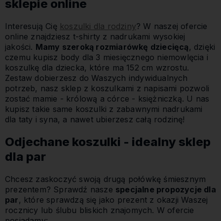
sklepie online
Interesują Cię
koszulki dla rodziny
? W naszej ofercie
online znajdziesz t-shirty z nadrukami wysokiej
jakości.
Mamy szeroką rozmiarówkę dziecięcą
, dzięki
czemu kupisz body dla 3 miesięcznego niemowlęcia i
koszulkę dla dziecka, które ma 152 cm wzrostu.
Zestaw dobierzesz do Waszych indywidualnych
potrzeb, nasz sklep z koszulkami z napisami pozwoli
zostać mamie - królową a córce - księżniczką. U nas
kupisz takie same koszulki z zabawnymi nadrukami
dla taty i syna, a nawet ubierzesz całą rodzinę!
Odjechane koszulki - idealny sklep
dla par
Chcesz zaskoczyć swoją drugą połówkę śmiesznym
prezentem? Sprawdź nasze
specjalne propozycje dla
par
, które sprawdzą się jako prezent z okazji Waszej
rocznicy lub ślubu bliskich znajomych. W ofercie
posiadamy: