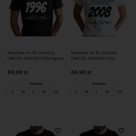
Koszulka na 30 urodziny
Koszulka na 18 urodziny
LIMITED 1996 EDITION męska
LIMITED 2008 EDITION
damska
69,99 zł
69,99 zł
Rozmiar:
Rozmiar:
S
M
L
XL
XXL
S
M
L
XL
XXL
Do koszyka
Do koszyka
Do ulubionych
Do ulubi