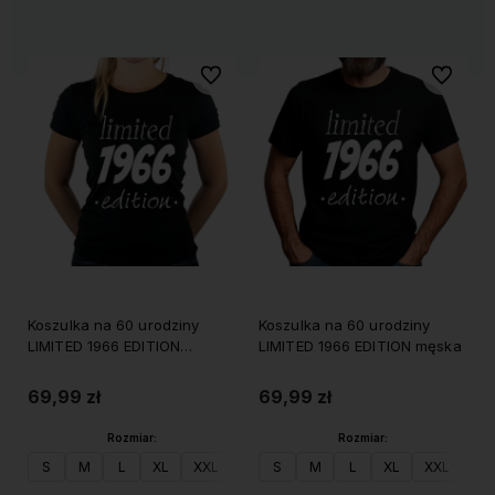
Do ulubionych
Do ulubi
Koszulka na 60 urodziny
Koszulka na 60 urodziny
LIMITED 1966 EDITION
LIMITED 1966 EDITION męska
damska
69,99 zł
69,99 zł
Rozmiar:
Rozmiar:
S
M
L
XL
XXL
S
M
L
XL
XXL