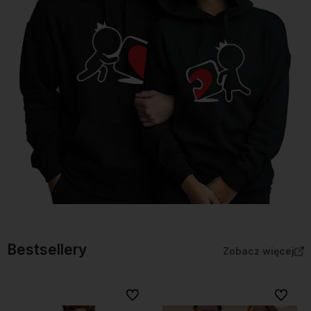
Bestsellery
Zobacz więcej
Do ulubionych
Do ulubi