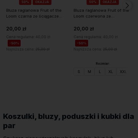
50%
OKAZJA
50%
OKAZJA
Bluza raglanowa Fruit of the
Bluza raglanowa Fruit of the
Loom czarna ze ściągaczem
Loom czerwona ze
rozmiar M
ściągaczem
20,00 zł
20,00 zł
Cena regularna:
40,00 zł
Cena regularna:
40,00 zł
-50%
-50%
Najniższa cena:
25,00 zł
Najniższa cena:
25,00 zł
Rozmiar:
Do koszyka
S
M
L
XL
XXL
Do koszyka
Koszulki, bluzy, poduszki i kubki dla
par