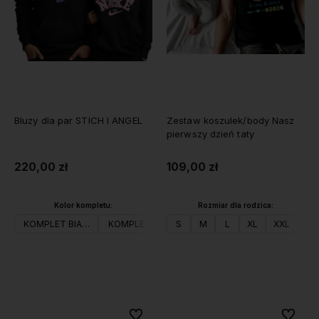
Bluzy dla par STICH I ANGEL
Zestaw koszulek/body Nasz
pierwszy dzień taty
220,00 zł
109,00 zł
Kolor kompletu:
Rozmiar dla rodzica:
KOMPLET BIAŁY
KOMPLET CZARNY
S
KOMPLET SZARY
M
L
XL
XXL
Do koszyka
Do koszyka
Do ulubionych
Do ulubi