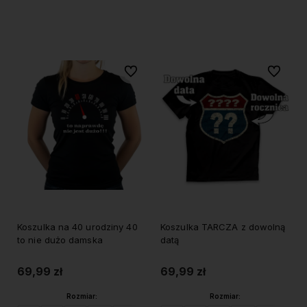
Do koszyka
Do koszyka
Do ulubionych
Do ulubi
Koszulka na 40 urodziny 40
Koszulka TARCZA z dowolną
to nie dużo damska
datą
69,99 zł
69,99 zł
Rozmiar:
Rozmiar: