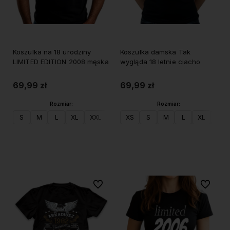
Koszulka na 18 urodziny
Koszulka damska Tak
LIMITED EDITION 2008 męska
wygląda 18 letnie ciacho
69,99 zł
69,99 zł
Rozmiar:
Rozmiar:
S
M
L
XL
XXL
XS
S
M
L
XL
XXL
Do koszyka
Do koszyka
Do ulubionych
Do ulubi