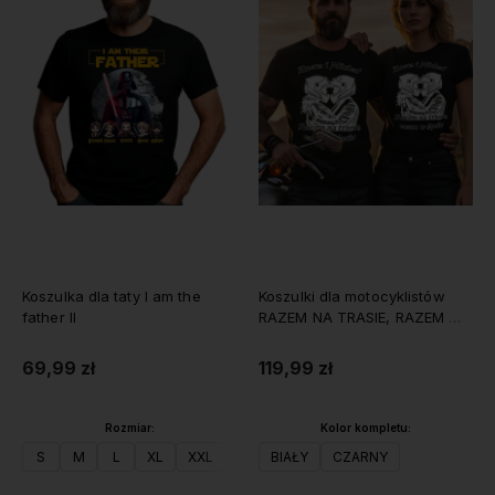
Koszulka dla taty I am the
Koszulki dla motocyklistów
father II
RAZEM NA TRASIE, RAZEM W
ŻYCIU z imionami
69,99 zł
119,99 zł
Rozmiar:
Kolor kompletu:
S
M
L
XL
XXL
BIAŁY
CZARNY