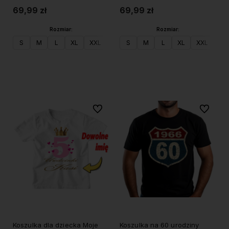
69,99 zł
69,99 zł
Rozmiar:
Rozmiar:
S
M
L
XL
XXL
S
M
L
XL
XXL
Do koszyka
Do koszyka
Do ulubionych
Do ulubi
Koszulka dla dziecka Moje
Koszulka na 60 urodziny