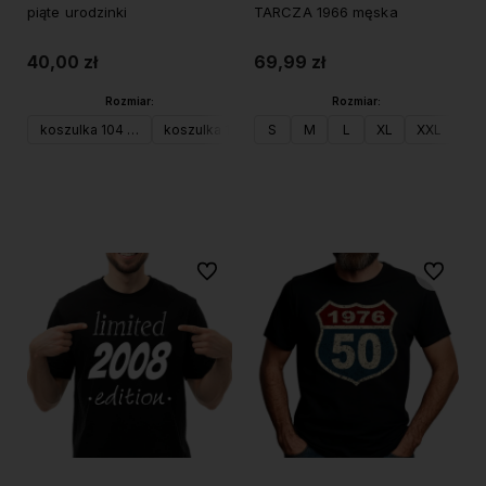
piąte urodzinki
TARCZA 1966 męska
40,00 zł
69,99 zł
Rozmiar:
Rozmiar:
koszulka 104 (XS)
koszulka 116 (S)
S
koszulka 128 (M)
M
L
XL
XXL
Do koszyka
Do koszyka
Do ulubionych
Do ulubi