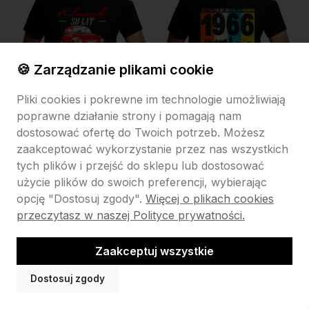
🍪 Zarządzanie plikami cookie
Pliki cookies i pokrewne im technologie umożliwiają
poprawne działanie strony i pomagają nam
dostosować ofertę do Twoich potrzeb. Możesz
Koszulka KLASYK 1976 na 50
Koszulka na 60 urodziny
zaakceptować wykorzystanie przez nas wszystkich
urodziny
LIMITED EDITION 1966 męska
tych plików i przejść do sklepu lub dostosować
użycie plików do swoich preferencji, wybierając
69,99 zł
69,99 zł
opcję "Dostosuj zgody".
Więcej o plikach cookies
przeczytasz w naszej Polityce prywatności.
Rozmiar:
Rozmiar:
S
M
L
XL
XXL
S
M
L
XL
XXL
Zaakceptuj wszystkie
Do koszyka
Do koszyka
Dostosuj zgody