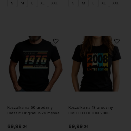
S
M
L
XL
XXL
S
M
L
XL
XXL
Do koszyka
Do koszyka
Do ulubionych
Do ulubi
Koszulka na 50 urodziny
Koszulka na 18 urodziny
Classic Original 1976 męska
LIMITED EDITION 2008
damska
69,99 zł
69,99 zł