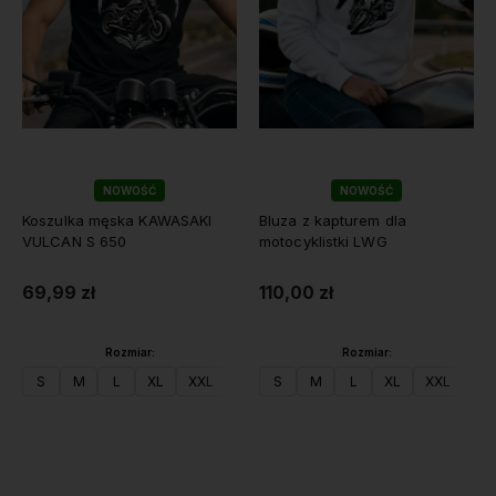
NOWOŚĆ
NOWOŚĆ
Koszulka męska KAWASAKI
Bluza z kapturem dla
VULCAN S 650
motocyklistki LWG
69,99 zł
110,00 zł
Rozmiar:
Rozmiar:
S
M
L
XL
XXL
S
M
L
XL
XXL
Do koszyka
Do koszyka