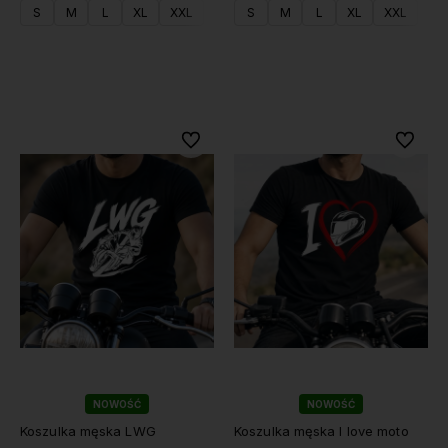
S
M
L
XL
XXL
S
M
L
XL
XXL
Do koszyka
Do koszyka
Do ulubionych
Do ulubi
NOWOŚĆ
NOWOŚĆ
Koszulka męska LWG
Koszulka męska I love moto