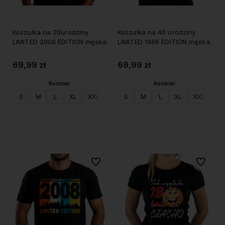
Koszulka na 20urodziny
Koszulka na 40 urodziny
LIMITED 2006 EDITION męska
LIMITED 1986 EDITION męska
69,99 zł
69,99 zł
Rozmiar:
Rozmiar:
S
M
L
XL
XXL
S
M
L
XL
XXL
Do koszyka
Do koszyka
Do ulubionych
Do ulubi