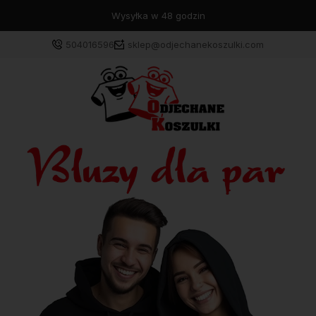
Wysyłka w 48 godzin
504016596
sklep@odjechanekoszulki.com