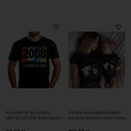
Do koszyka
Do koszyka
Do ulubionych
Do ulubi
Koszulka na 18 urodziny
Zestaw koszulek/body Nasz
LIMITED EDITION 2008 męska
pierwszy wspólny dzień mamy