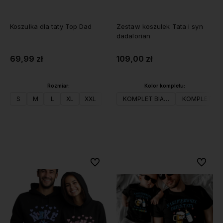
Koszulka dla taty Top Dad
Zestaw koszulek Tata i syn
dadalorian
69,99 zł
109,00 zł
Rozmiar:
Kolor kompletu:
S
M
L
XL
XXL
KOMPLET BIAŁY
KOMPLET CZ
Do koszyka
Do koszyka
Do ulubionych
Do ulubi