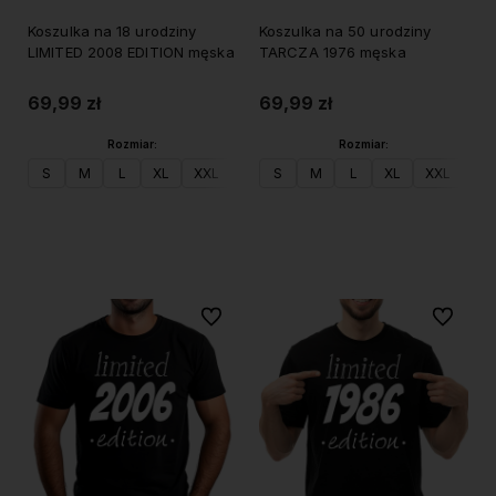
Koszulka na 18 urodziny
Koszulka na 50 urodziny
LIMITED 2008 EDITION męska
TARCZA 1976 męska
69,99 zł
69,99 zł
Rozmiar:
Rozmiar:
S
M
L
XL
XXL
S
M
L
XL
XXL
Do koszyka
Do koszyka
Do ulubionych
Do ulubi