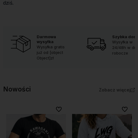
dziś.
Darmowa
Szybka dos
wysyłka
Wysyłka w
Wysyłka gratis
24/48h w dni
już od [object
robocze
Object]zł
Nowości
Zobacz więcej
Do ulubionych
Do ulubi