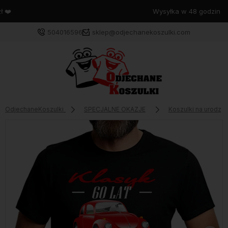
Wysyłka w 48 godzin
504016596
sklep@odjechanekoszulki.com
OdjechaneKoszulki
SPECJALNE OKAZJE
Koszulki na urodzin