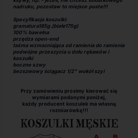
ksywy, itp. - jeżeli, nie chcesz dodatkowego
nadruku, pozostaw to miejsce puste!!!
Specyfikacja koszulki:
gramatura185g.(białe175g)
100% bawełna
przędza open-end
taśma wzmacniająca od ramienia do ramienia
podwójne przeszycia u dołu rękawów i
koszulki
boczne szwy
bezszwowy ściągacz 1/2" wokół szyi
Przy zamówieniu prosimy kierować się
wymiarami podanymi poniżej,
każdy producent koszulek ma własną
rozmiarówkę!!!