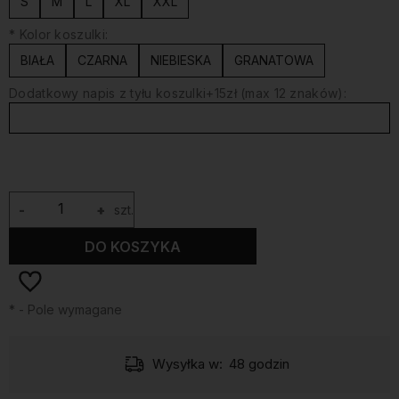
S
M
L
XL
XXL
*
Kolor koszulki:
BIAŁA
CZARNA
NIEBIESKA
GRANATOWA
Dodatkowy napis z tyłu koszulki+15zł (max 12 znaków):
-
+
szt.
DO KOSZYKA
*
- Pole wymagane
Wysyłka w:
48 godzin