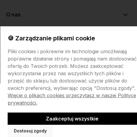
O nas
🍪 Zarządzanie plikami cookie
Pliki cookies i pokrewne im technologie umożliwiają
poprawne działanie strony i pomagają nam dostosować
Sklep internetowy Shoper.pl
Szablon Shoper Modern 3.0™
od
ofertę do Twoich potrzeb. Możesz zaakceptować
GrowCommerce
wykorzystanie przez nas wszystkich tych plików i
przejść do sklepu lub dostosować użycie plików do
swoich preferencji, wybierając opcję "Dostosuj zgody".
Więcej o plikach cookies przeczytasz w naszej Polityce
prywatności.
Zaakceptuj wszystkie
Dostosuj zgody