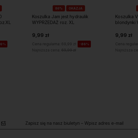
86%
OKAZJA
lik
Koszulka VINTAGE 1984 dla
Koszulka 
blondynki WYPRZEDAŻ roz.M
roz. M (12
9,99 zł
7,00 zł
Cena regularna:
69,99 zł
Cena regula
86%
-86%
Najniższa cena:
69,99 zł
Najniższa c
Do koszyka
Zapisz się na nasz biuletyn – Wpisz adres e-mail