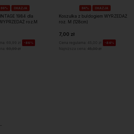
84%
OKAZJA
84%
OKAZJA
z buldogiem WYRZEDAŻ
Body dziecięce BATERIE SYN
8cm)
WYPRZEDAŻ 3miesiąc
7,00 zł
rna:
45,00 zł
Cena regularna:
45,00 zł
-84%
-84%
ena:
45,00 zł
Najniższa cena:
45,00 zł
Do koszyka
Do koszyka