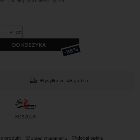
ena z 30 dni przed obniżką:
9,99 zł
+
szt.
DO KOSZYKA
-88%
Wysyłka w:
48 godzin
:
KOSZULKI
 o produkt
dodaj opinię
poleć znajomemu