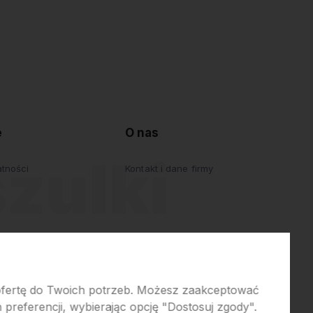
e
O nas
atności
Kontakt i dane firmy
 ofertę do Twoich potrzeb. Możesz zaakceptować
preferencji, wybierając opcję "Dostosuj zgody".