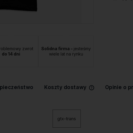
roblemowy zwrot
Solidna firma -
jesteśmy
do 14 dni
wiele lat na rynku
pieczeństwo
Koszty dostawy
Opinie o p
Cena nie zawiera 
kosztów płatności
gtx-trans