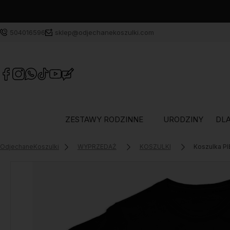
504016596
sklep@odjechanekoszulki.com
ZESTAWY RODZINNE
URODZINY
DLA
OdjechaneKoszulki
WYPRZEDAŻ
KOSZULKI
Koszulka PI