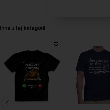
Inne z tej kategorii
onych
onych
Do ulubionych
Do ulubionych