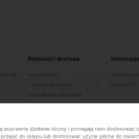
polityce
prywatności
Płatności i dostawa
Informacj
miar lub
Formy płatności
Polityka pryw
Czas i koszty dostawy
Nadruk DTG
Czas realizacji zamówienia
iają poprawne działanie strony i pomagają nam dostosować
 przejść do sklepu lub dostosować użycie plików do swoich 