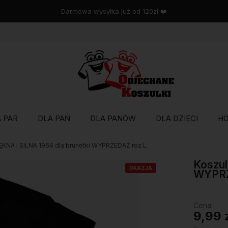
Wysyłka w 48 godzin
 PAR
DLA PAŃ
DLA PANÓW
DLA DZIECI
H
ĘKNA I SILNA 1964 dla brunetki WYPRZEDAŻ roz.L
Koszul
OKAZJA
WYPRZ
Cena:
9,99 