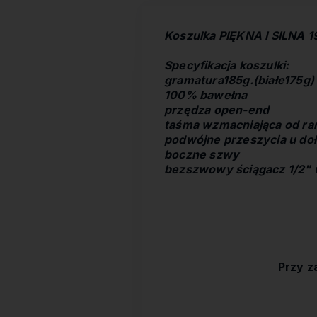
Koszulka PIĘKNA I SILNA 
Specyfikacja koszulki:
gramatura185g.(białe175g)
100% bawełna
przędza open-end
taśma wzmacniająca od ram
podwójne przeszycia u doł
boczne szwy
bezszwowy ściągacz 1/2" 
Przy z