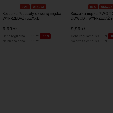
86%
OKAZJA
86%
OKAZJA
Koszulka męska PIWO TO
Koszulka Jam jest hydrau
DOWÓD... WYPRZEDAŻ roz.XL
WYPRZEDAŻ roz. XL
9,99 zł
9,99 zł
Cena regularna:
69,99 zł
Cena regularna:
69,99 zł
-86%
-
Najniższa cena:
69,99 zł
Najniższa cena:
69,99 zł
Do koszyka
Do koszyka