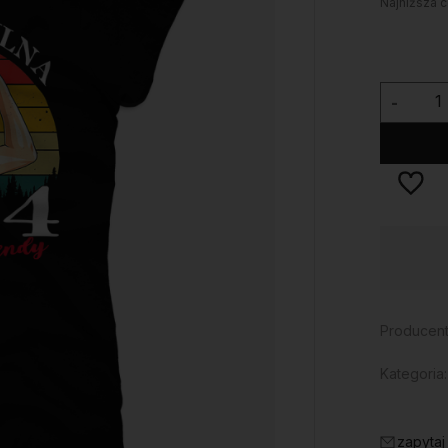
Najniższa c
-
Dostępność:
na wyczerpaniu
Producent
Kategoria:
zapytaj