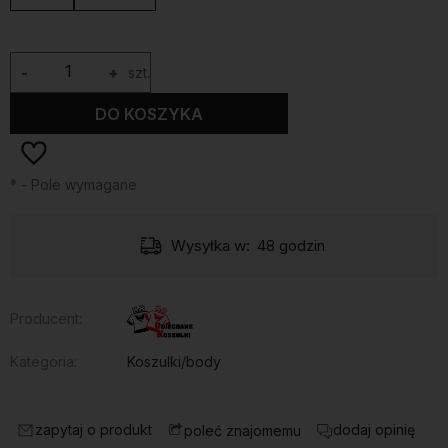
-
+
szt.
DO KOSZYKA
*
- Pole wymagane
Wysyłka w:
48 godzin
Producent:
Kategoria:
Koszulki/body
zapytaj o produkt
dodaj opinię
poleć znajomemu