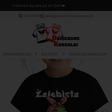
Wysyłka w 48 godzin
504016596
sklep@odjechanekoszulki.com
OdjechaneKoszulki
DLA DZIECI
Koszulki dla dziewczynek