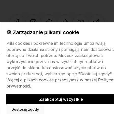
🍪 Zarządzanie plikami cookie
Sklep internetowy Shoper.pl
Szablon Shoper Modern 3.0™
od
GrowCommerce
Pliki cookies i pokrewne im technologie umożliwiają
poprawne działanie strony i pomagają nam dostosować
ofertę do Twoich potrzeb. Możesz zaakceptować
wykorzystanie przez nas wszystkich tych plików i
przejść do sklepu lub dostosować użycie plików do
swoich preferencji, wybierając opcję "Dostosuj zgody".
Więcej o plikach cookies przeczytasz w naszej Polityce
prywatności.
Zaakceptuj wszystkie
Dostosuj zgody