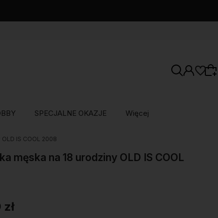
OBBY
SPECJALNE OKAZJE
Więcej
y OLD IS COOL 2008
Wybierz coś dla siebie z naszej aktualnej
oferty lub zaloguj się, aby przywrócić dodane
ka męska na 18 urodziny OLD IS COOL
produkty do listy z poprzedniej sesji.
 zł