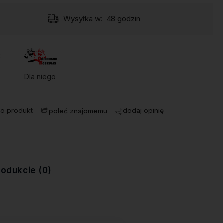
Wysyłka w:
48 godzin
:
Dla niego
 o produkt
dodaj opinię
poleć znajomemu
rodukcie (0)
ewentualnych