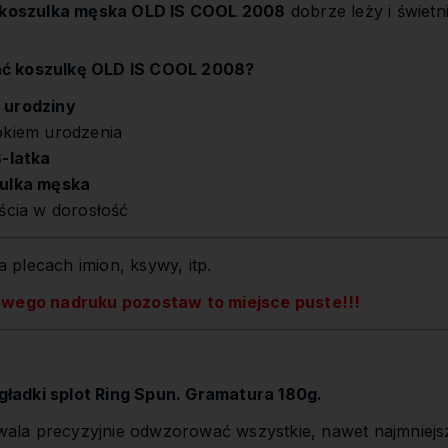
koszulka męska OLD IS COOL 2008
dobrze leży i świetn
ać koszulkę OLD IS COOL 2008?
8 urodziny
okiem urodzenia
8-latka
ulka męska
jścia w dorosłość
 plecach imion, ksywy, itp.
owego nadruku pozostaw to miejsce puste!!!
ładki splot Ring Spun. Gramatura 180g.
la precyzyjnie odwzorować wszystkie, nawet najmniejs