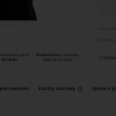
Dostępność:
duża ilość
Producent
Kategoria:
roblemowy zwrot
Solidna firma -
jesteśmy
zapytaj
do 14 dni
wiele lat na rynku
pieczeństwo
Koszty dostawy
Opinie o p
Cena nie zawiera 
kosztów płatności