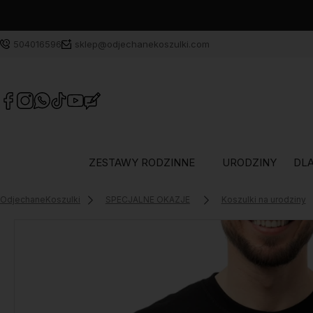
504016596
sklep@odjechanekoszulki.com
ZESTAWY RODZINNE
URODZINY
DLA
OdjechaneKoszulki
SPECJALNE OKAZJE
Koszulki na urodziny