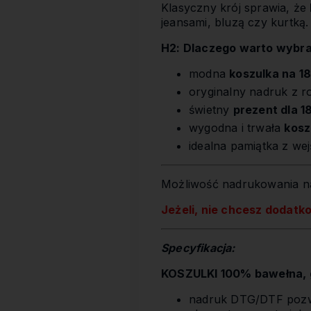
Klasyczny krój sprawia, że
jeansami, bluzą czy kurtką.
H2: Dlaczego warto wybr
modna
koszulka na 1
oryginalny nadruk z r
świetny
prezent dla 1
wygodna i trwała
kosz
idealna pamiątka z we
Możliwość nadrukowania na
Jeżeli, nie chcesz dodatk
Specyfikacja:
KOSZULKI 100% bawełna, g
nadruk DTG/DTF pozwa