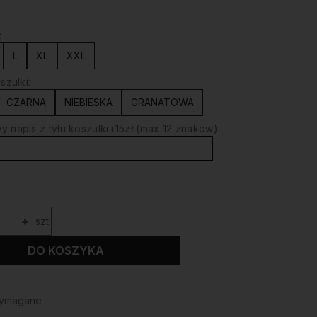
:
L
XL
XXL
szulki:
CZARNA
NIEBIESKA
GRANATOWA
 napis z tyłu koszulki+15zł (max 12 znaków):
+
szt.
DO KOSZYKA
wymagane