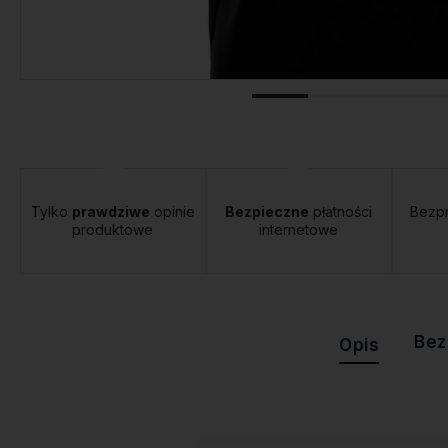
tawa:
od 12,00 zł
- Orlen Paczka
Tylko
prawdziwe
opinie
Bezpieczne
płatności
Bezp
produktowe
internetowe
Bez
Opis