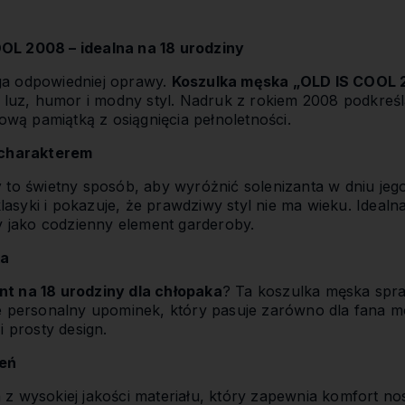
OL 2008 – idealna na 18 urodziny
a odpowiedniej oprawy.
Koszulka męska „OLD IS COOL
y luz, humor i modny styl. Nadruk z rokiem 2008 podkreśla
kową pamiątką z osiągnięcia pełnoletności.
 charakterem
y
to świetny sposób, aby wyróżnić solenizanta w dniu jeg
lasyki i pokazuje, że prawdziwy styl nie ma wieku. Ideal
zy jako codzienny element garderoby.
ka
nt na 18 urodziny dla chłopaka
? Ta koszulka męska spra
e personalny upominek, który pasuje zarówno dla fana mo
i prosty design.
ień
z wysokiej jakości materiału, który zapewnia komfort nos