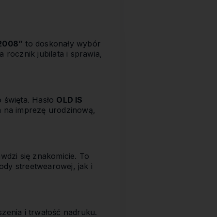
 2008”
to doskonały wybór
 rocznik jubilata i sprawia,
o święta. Hasło
OLD IS
na na imprezę urodzinową,
wdzi się znakomicie. To
dy streetwearowej, jak i
zenia i trwałość nadruku.