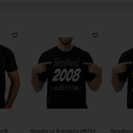
Do ulubionych
Do ulubionych
Do ulubionych
Do ulubionych
 LIMITED
Koszulka na 18 urodziny LEVEL 18
Koszulka m