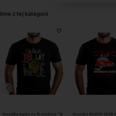
Inne z tej kategorii
onych
onych
Do ulubionych
Do ulubionych
Koszulka KLASYK 2008 na 18
Koszulka na 18 urodziny