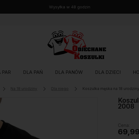
Wysyłka w 48 godzin
 PAR
DLA PAŃ
DLA PANÓW
DLA DZIECI
H
Na 18 urodziny
Dla niego
Koszulka męska na 18 urodzin
Koszul
2008
Cena:
69,99