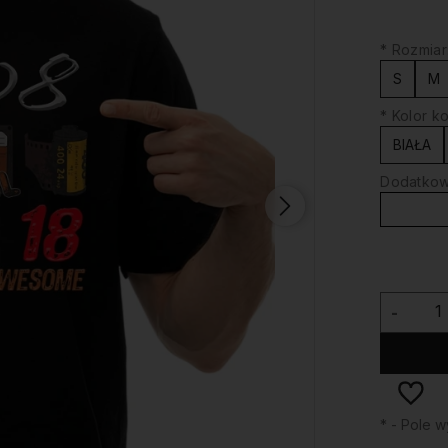
*
Rozmiar
S
M
*
Kolor ko
BIAŁA
Dodatkowy
-
*
- Pole 