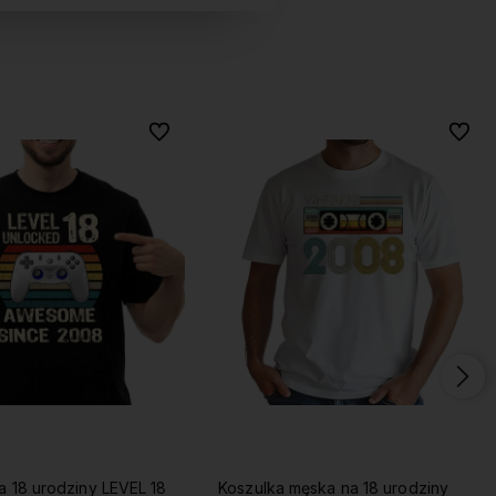
Do ulubionych
Do ulubionych
Do ulu
Do ulu
ęska na 18 urodziny
Koszulka męska na 18 urodziny