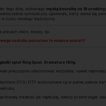
er tego dnia, wybierając
męską koszulkę na 18 urodziny
 jednocześnie symboliczny upominek, który stanie się pam
 w życiu młodego mężczyzny.
 plecach imion, ksywy, itp.
owego nadruku pozostaw to miejsce puste!!!
ładki splot Ring Spun. Gramatura 180g.
la precyzyjnie odwzorować wszystkie, nawet najmniejs
,
 technice DTG i DTF wykonywane są w pełnej palecie bar
nadruku,
achowały trwałość jak najdłużej, należy przestrzegać zas