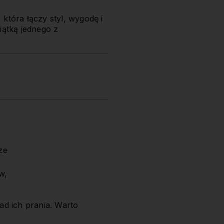
, która łączy styl, wygodę i
iątką jednego z
ze
w,
ad ich prania. Warto