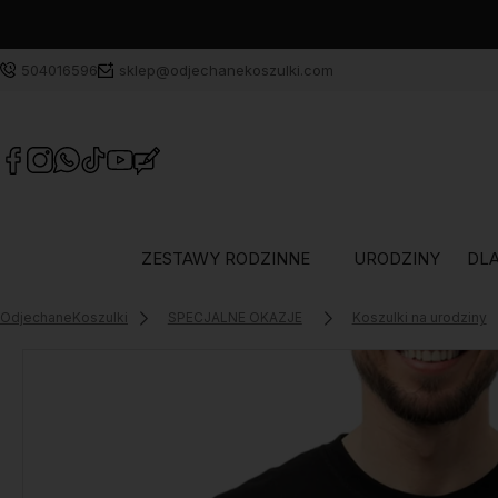
504016596
sklep@odjechanekoszulki.com
ZESTAWY RODZINNE
URODZINY
DLA
OdjechaneKoszulki
SPECJALNE OKAZJE
Koszulki na urodziny