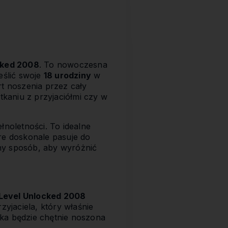
cked 2008
. To nowoczesna
eślić swoje
18 urodziny
w
rt noszenia przez cały
tkaniu z przyjaciółmi czy w
łnoletności. To idealne
re doskonale pasuje do
ny sposób, aby wyróżnić
Level Unlocked 2008
zyjaciela, który właśnie
ka będzie chętnie noszona