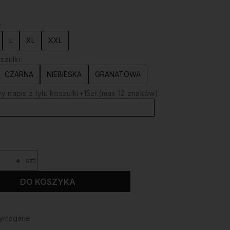
:
L
XL
XXL
szulki:
CZARNA
NIEBIESKA
GRANATOWA
 napis z tyłu koszulki+15zł (max 12 znaków):
+
szt.
DO KOSZYKA
wymagane