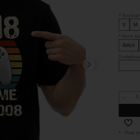
*
Rozmiar
S
M
*
Kolor ko
BIAŁA
Dodatkowy
-
*
- Pole 