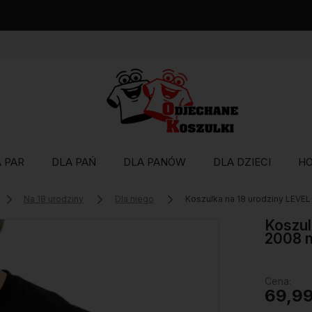
Wysyłka w 48 godzin
 PAR
DLA PAŃ
DLA PANÓW
DLA DZIECI
H
Na 18 urodziny
Dla niego
Koszulka na 18 urodziny LEV
Koszul
2008 
Cena:
69,99