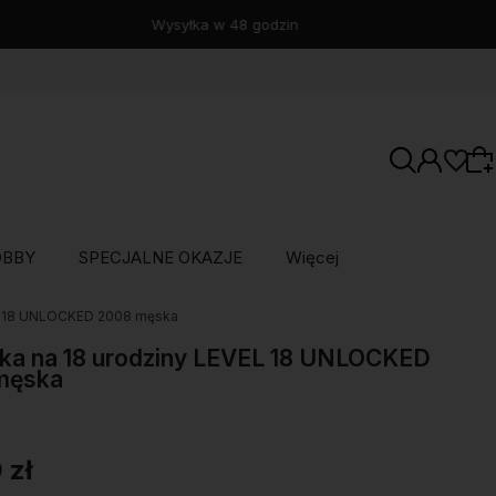
OBBY
SPECJALNE OKAZJE
Więcej
EL 18 UNLOCKED 2008 męska
Wybierz coś dla siebie z naszej aktualnej
oferty lub zaloguj się, aby przywrócić dodane
ka na 18 urodziny LEVEL 18 UNLOCKED
męska
produkty do listy z poprzedniej sesji.
 zł