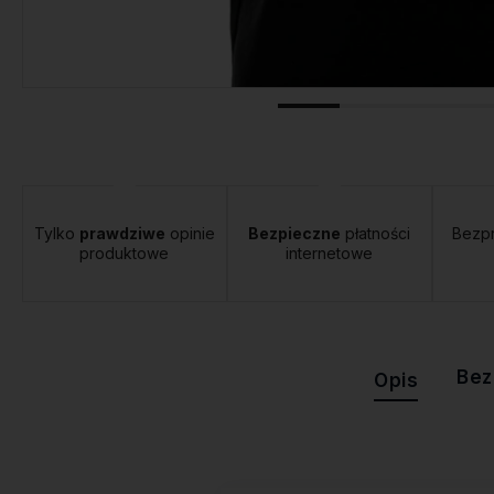
tawa:
od 12,00 zł
- Orlen Paczka
Tylko
prawdziwe
opinie
Bezpieczne
płatności
Bezp
produktowe
internetowe
Bez
Opis