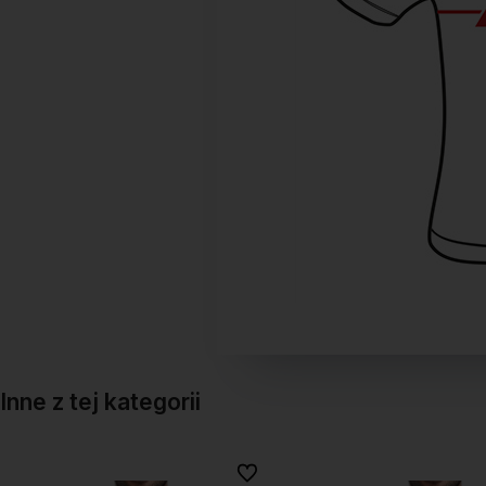
Inne z tej kategorii
onych
onych
Do ulubionych
Do ulubionych