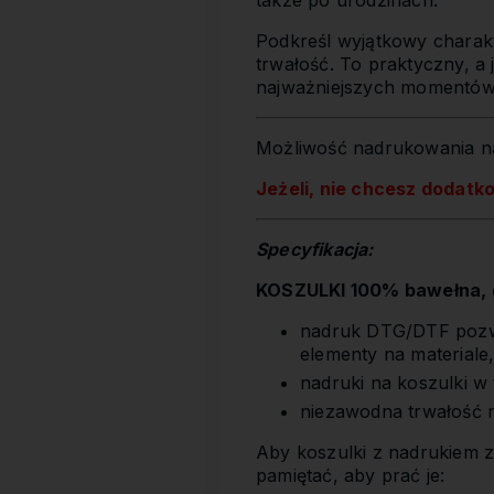
także po urodzinach.
Podkreśl wyjątkowy charakt
trwałość. To praktyczny, a
najważniejszych momentów
Możliwość nadrukowania na
Jeżeli, nie chcesz dodatk
Specyfikacja:
KOSZULKI 100% bawełna, g
nadruk DTG/DTF pozwa
elementy na materiale
nadruki na koszulki w
niezawodna trwałość 
Aby koszulki z nadrukiem z
pamiętać, aby prać je: