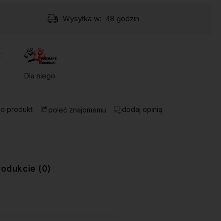
Wysyłka w:
48 godzin
:
Dla niego
 o produkt
dodaj opinię
poleć znajomemu
rodukcie (0)
ewentualnych