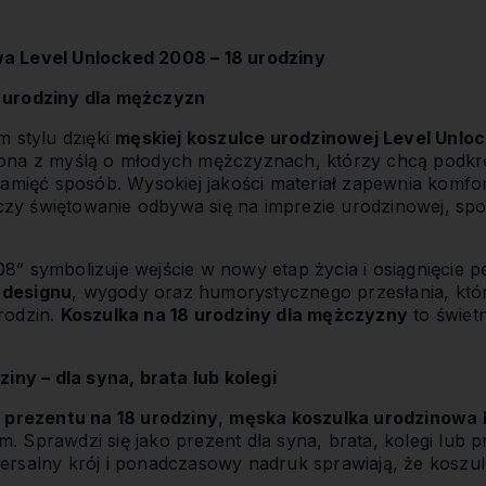
a Level Unlocked 2008 – 18 urodziny
 urodziny dla mężczyzn
m stylu dzięki
męskiej koszulce urodzinowej Level Unlo
ona z myślą o młodych mężczyznach, którzy chcą podkr
pamięć sposób. Wysokiej jakości materiał zapewnia komfo
 czy świętowanie odbywa się na imprezie urodzinowej, spo
” symbolizuje wejście w nowy etap życia i osiągnięcie pe
designu
, wygody oraz humorystycznego przesłania, któ
rodzin.
Koszulka na 18 urodziny dla mężczyzny
to świet
.
iny – dla syna, brata lub kolegi
 prezentu na 18 urodziny
,
męska koszulka urodzinowa 
Sprawdzi się jako prezent dla syna, brata, kolegi lub pr
rsalny krój i ponadczasowy nadruk sprawiają, że koszul