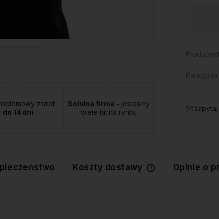
Dostępność:
duża ilość
Producent
Kategoria:
roblemowy zwrot
Solidna firma -
jesteśmy
zapytaj
do 14 dni
wiele lat na rynku
pieczeństwo
Koszty dostawy
Opinie o p
Cena nie zawiera 
kosztów płatności