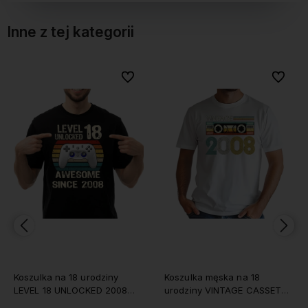
Inne z tej kategorii
bionych
bionych
Do ulubionych
Do ulubionych
Do ulubi
Do ulubi
Koszulka na 18 urodziny
Koszulka męska na 18
LEVEL 18 UNLOCKED 2008
urodziny VINTAGE CASSETTE
męska
2008