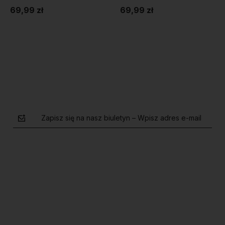
69,99 zł
69,99 zł
Do koszyka
Do koszyka
Zapisz się na nasz biuletyn – Wpisz adres e-mail
polityce prywatności