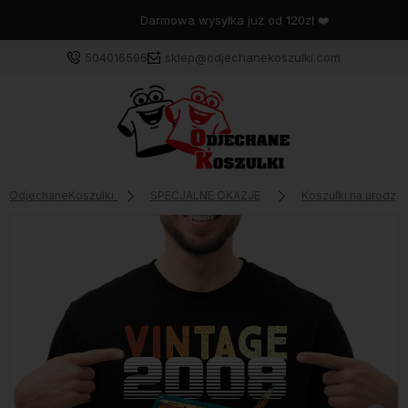
Darmowa wysyłka już od 120zł ❤️
504016596
sklep@odjechanekoszulki.com
OdjechaneKoszulki
SPECJALNE OKAZJE
Koszulki na urodzin