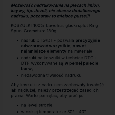
Możliwość nadrukowania na plecach imion,
ksywy, itp. Jeżeli, nie chcesz dodatkowego
nadruku, pozostaw to miejsce puste!!!
KOSZULKI 100% bawełna, gładki splot Ring
Spun. Gramatura 180g.
nadruk DTG/DTF pozwala
precyzyjnie
odwzorować wszystkie, nawet
najmniejsze elementy
na materiale,
nadruki na koszulki w technice DTG i
DTF wykonywane są
w pełnej palecie
barw
,
niezawodna trwałość nadruku,
Aby koszulki z nadrukiem zachowały trwałość
jak najdłużej, należy przestrzegać zasad ich
prania. Warto pamiętać, aby prać je:
na lewej stronie,
w niskiej temperaturze 30° - 40°,