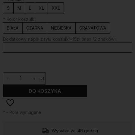
S
M
L
XL
XXL
*
Kolor koszulki:
BIAŁA
CZARNA
NIEBIESKA
GRANATOWA
Dodatkowy napis z tyłu koszulki+15zł (max 12 znaków):
-
+
szt.
DO KOSZYKA
*
- Pole wymagane
Wysyłka w:
48 godzin