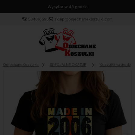
Wysyłka w 48 godzin
504016596
sklep@odjechanekoszulki.com
OdjechaneKoszulki
SPECJALNE OKAZJE
Koszulki na urodzin