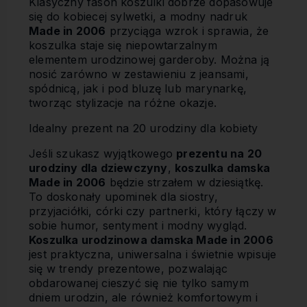
Klasyczny fason koszulki dobrze dopasowuje
się do kobiecej sylwetki, a modny nadruk
Made in 2006
przyciąga wzrok i sprawia, że
koszulka staje się niepowtarzalnym
elementem urodzinowej garderoby. Można ją
nosić zarówno w zestawieniu z jeansami,
spódnicą, jak i pod bluzę lub marynarkę,
tworząc stylizacje na różne okazje.
Idealny prezent na 20 urodziny dla kobiety
Jeśli szukasz wyjątkowego
prezentu na 20
urodziny dla dziewczyny
,
koszulka damska
Made in 2006
będzie strzałem w dziesiątkę.
To doskonały upominek dla siostry,
przyjaciółki, córki czy partnerki, który łączy w
sobie humor, sentyment i modny wygląd.
Koszulka urodzinowa damska Made in 2006
jest praktyczna, uniwersalna i świetnie wpisuje
się w trendy prezentowe, pozwalając
obdarowanej cieszyć się nie tylko samym
dniem urodzin, ale również komfortowym i