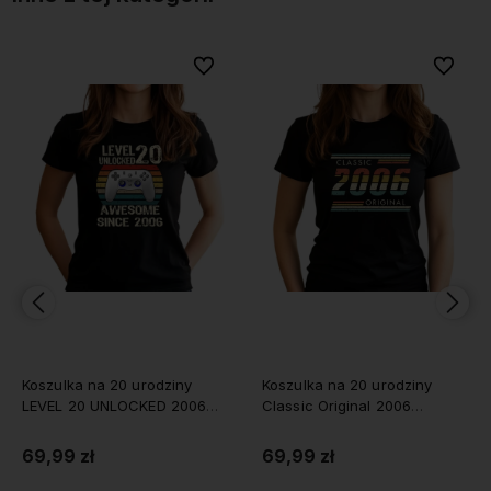
bionych
bionych
Do ulubionych
Do ulubionych
Do ulubi
Do ulubi
Koszulka na 20 urodziny
Koszulka ŻABÓJCZA
Classic Original 2006
DWUDZIESTKA
damska
69,99 zł
69,99 zł