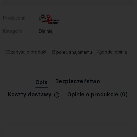
Producent:
Kategoria:
Dla niej
zapytaj o produkt
dodaj opinię
poleć znajomemu
Bezpieczeństwo
Opis
Koszty dostawy
Opinie o produkcie (0)
Cena nie zawiera ewentualnych
kosztów płatności