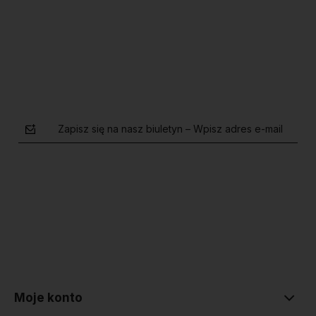
Do koszyka
Do koszyka
Zapisz się na nasz biuletyn – Wpisz adres e-mail
polityce prywatności
Moje konto