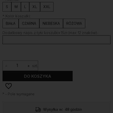
S
M
L
XL
XXL
*
Kolor koszulki:
BIAŁA
CZARNA
NIEBIESKA
RÓŻOWA
Dodatkowy napis z tyłu koszulki+15zł (max 12 znaków):
-
+
szt.
DO KOSZYKA
*
- Pole wymagane
Wysyłka w:
48 godzin