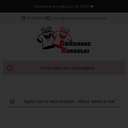
Darmowa wysyłka już od 120zł ❤️
504016596
sklep@odjechanekoszulki.com
Ten produkt jest niedostępny.
Zapisz się na nasz biuletyn – Wpisz adres e-mail