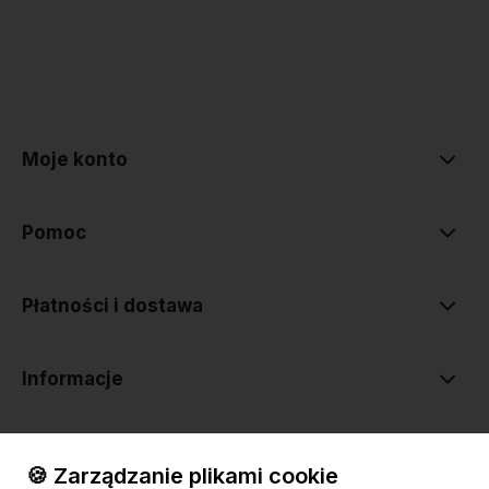
polityce prywatności
Moje konto
Pomoc
Płatności i dostawa
Informacje
O nas
🍪 Zarządzanie plikami cookie