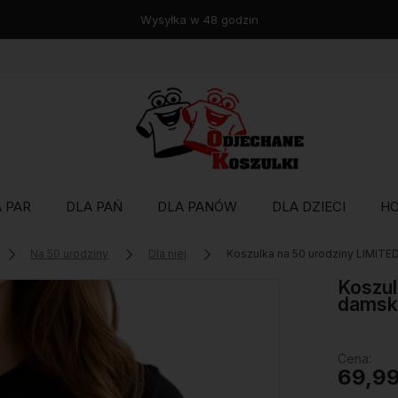
Wysyłka w 48 godzin
 PAR
DLA PAŃ
DLA PANÓW
DLA DZIECI
H
Na 50 urodziny
Dla niej
Koszulka na 50 urodziny LIMIT
Koszul
damsk
Cena:
69,99