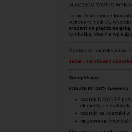
DLACZEGO WARTO WYBRAĆ
To nie tylko modna
koszul
wykonany nadruk, wygodny f
prezent na pięćdziesiątkę
symbolikę, idealnie wpisuj
Możliwość nadrukowania na
Jeżeli, nie chcesz dodatk
Specyfikacja:
KOSZULKI 100% bawełna, g
nadruk DTG/DTF pozwa
elementy na materiale
nadruki na koszulki w
niezawodna trwałość 
Aby koszulki z nadrukiem z