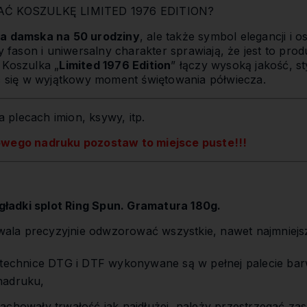
 KOSZULKĘ LIMITED 1976 EDITION?
ka damska na 50 urodziny
, ale także symbol elegancji i 
ason i uniwersalny charakter sprawiają, że jest to prod
. Koszulka „
Limited 1976 Edition
” łączy wysoką jakość, s
ąc się w wyjątkowy moment świętowania półwiecza.
 plecach imion, ksywy, itp.
owego nadruku pozostaw to miejsce puste!!!
ładki splot Ring Spun. Gramatura 180g.
la precyzyjnie odwzorować wszystkie, nawet najmniejs
,
 technice DTG i DTF wykonywane są w pełnej palecie bar
nadruku,
achowały trwałość jak najdłużej, należy przestrzegać zas