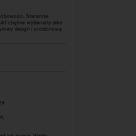
osobowości. Starannie
ukt chętnie wybierany jako
tylowy design i urodzinową
ze
w,
ad ich prania. Warto