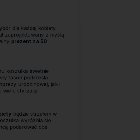
ybór dla każdej kobiety,
ał zaprojektowany z myślą
ealny
prezent na 50
mu koszulka świetnie
ecy fason podkreśla
prezy urodzinowej, jak i
 wielu stylizacji.
biety
będzie strzałem w
koszulka wyróżnia się
 chcą podarować coś