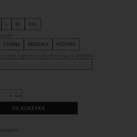
:
L
XL
XXL
szulki:
CZARNA
NIEBIESKA
RÓŻOWA
 napis z tyłu koszulki+15zł (max 12 znaków):
+
szt.
DO KOSZYKA
wymagane