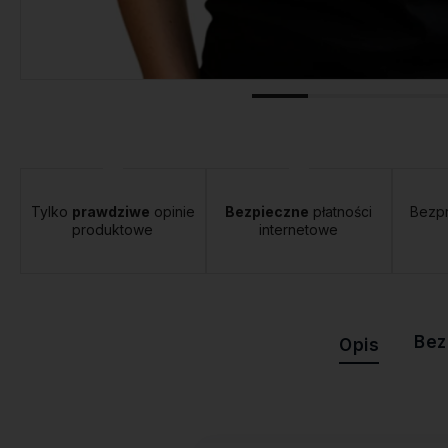
tawa:
od 12,00 zł
- Orlen Paczka
Tylko
prawdziwe
opinie
Bezpieczne
płatności
Bezp
produktowe
internetowe
Bez
Opis