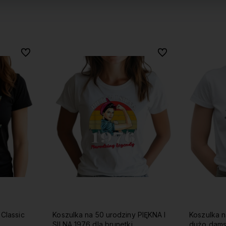
Do ulubionych
Do ulubionych
Do ulubionych
Do ulubionych
Koszulka na 50 urodziny PIĘKNA I
Koszulka n
SILNA 1976 dla brunetki
dużo dam