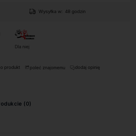
Wysyłka w:
48 godzin
:
Dla niej
 o produkt
dodaj opinię
poleć znajomemu
rodukcie (0)
ewentualnych