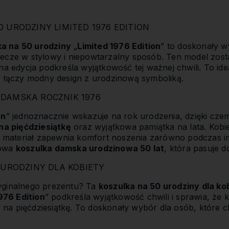
 URODZINY LIMITED 1976 EDITION
a na 50 urodziny
„
Limited 1976 Edition
” to doskonały w
ecze w stylowy i niepowtarzalny sposób. Ten model zost
na edycja podkreśla wyjątkowość tej ważnej chwili. To id
y łączy modny design z urodzinową symboliką.
DAMSKA ROCZNIK 1976
on
” jednoznacznie wskazuje na rok urodzenia, dzięki cze
na pięćdziesiątkę
oraz wyjątkowa pamiątka na lata. Kobi
ci materiał zapewnia komfort noszenia zarówno podczas im
sowa
koszulka damska urodzinowa 50 lat
, która pasuje do
 URODZINY DLA KOBIETY
yginalnego prezentu? Ta
koszulka na 50 urodziny dla ko
976 Edition
” podkreśla wyjątkowość chwili i sprawia, że 
na pięćdziesiątkę. To doskonały wybór dla osób, które