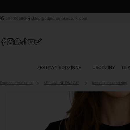
504016596
sklep@odjechanekoszulki.com
ZESTAWY RODZINNE
URODZINY
DLA
OdjechaneKoszulki
SPECJALNE OKAZJE
Koszulki na urodziny