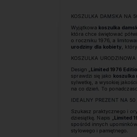
KOSZULKA DAMSKA NA 50
Wyjątkowa
koszulka damsk
która chce świętować półwi
o roczniku 1976, a limitowa
urodziny dla kobiety
, któr
KOSZULKA URODZINOWA 
Design „
Limited 1976 Editi
sprawdzi się jako
koszulka 
sylwetkę, a wysokiej jakoś
na co dzień. To ponadcza
IDEALNY PREZENT NA 50
Szukasz praktycznego i or
dziesiątkę. Napis „
Limited 1
spośród innych upominków 
stylowego i pamiętnego.