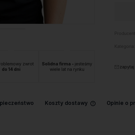
Dostępność:
duża ilość
Producent
Kategoria:
roblemowy zwrot
Solidna firma -
jesteśmy
zapytaj
do 14 dni
wiele lat na rynku
pieczeństwo
Koszty dostawy
Opinie o p
Cena nie zawiera 
kosztów płatności