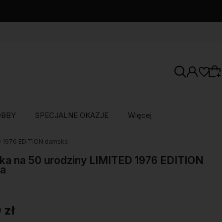
OBBY
SPECJALNE OKAZJE
Więcej
ED 1976 EDITION damska
Wybierz coś dla siebie z naszej aktualnej
oferty lub zaloguj się, aby przywrócić dodane
ka na 50 urodziny LIMITED 1976 EDITION
a
produkty do listy z poprzedniej sesji.
 zł