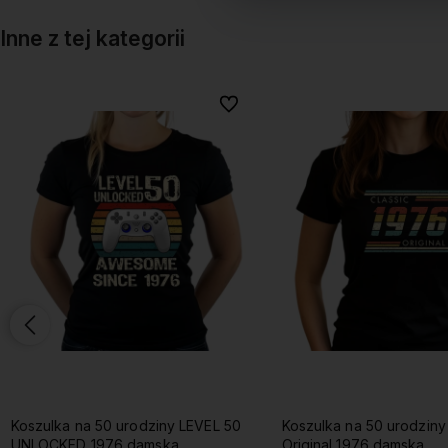
Inne z tej kategorii
onych
onych
Do ulubionych
Do ulubionych
Koszulka na 50 urodziny LEVEL 50
Koszulka na 50 urodziny Classic
UNLOCKED 1976 damska
Original 1976 damska