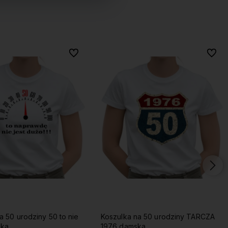
Do ulubionych
Do ulubionych
Do ulu
Do ulu
a 50 urodziny 50 to nie
Koszulka na 50 urodziny TARCZA
ska
1976 damska