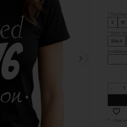
*
Rozmiar
S
M
*
Kolor ko
BIAŁA
Dodatkowy
-
*
- Pole 