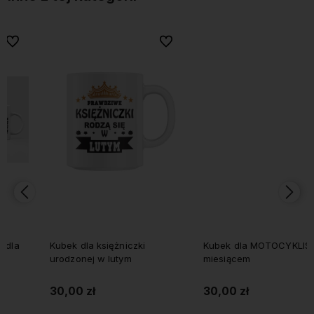
bionych
Do ulubionych
Do ulubi
Kubek dla księżniczki
Kubek dla MOTOCYKLISTY z
urodzonej w lutym
miesiącem
30,00 zł
30,00 zł