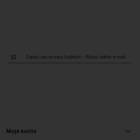
Do koszyka
Do koszyka
Zapisz się na nasz biuletyn – Wpisz adres e-mail
polityce prywatności
Moje konto