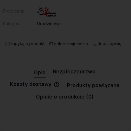
Producent:
Kategoria:
Urodzinowe
zapytaj o produkt
dodaj opinię
poleć znajomemu
Bezpieczeństwo
Opis
Koszty dostawy
Produkty powiązane
Cena nie zawiera ewentualnych
kosztów płatności
Opinie o produkcie (0)