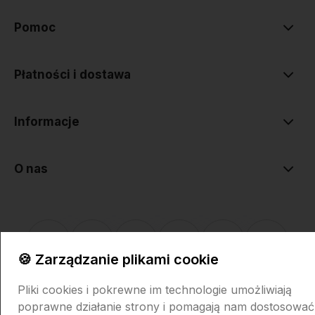
Pomoc
Płatności i dostawa
Informacje
O nas
🍪 Zarządzanie plikami cookie
Sklep internetowy Shoper.pl
Szablon Shoper Modern 3.0™
od
Pliki cookies i pokrewne im technologie umożliwiają
GrowCommerce
poprawne działanie strony i pomagają nam dostosować