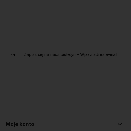
Do koszyka
Do koszyka
Zapisz się na nasz biuletyn – Wpisz adres e-mail
polityce prywatności
Moje konto