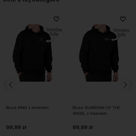
Do ulubionych
Do ulubionych
Do ulubionych
Do ulubionych
Bluza GUARDIAN OF THE
Bluza z kapturem DŁONIE
ANGEL z imieniem
imionami dla chłopaka
99,99 zł
99,99 zł