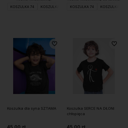
KOSZULKA 74
KOSZULKA 80
KOSZULKA 74
KOSZULKA 98
KOSZULKA 80
KOSZULKA 104
Do koszyka
Do koszyka
Do ulubionych
Do ulubi
Koszulka dla syna SZTAMA
Koszulka SERCE NA DŁONI
chłopięca
45,00 zł
45,00 zł