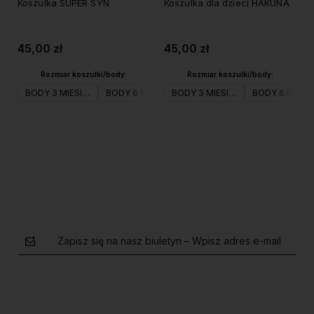
Koszulka SUPER SYN
Koszulka dla dzieci HAKUNA
45,00 zł
45,00 zł
Rozmiar koszulki/body:
Rozmiar koszulki/body:
BODY 3 MIESIĄCE
BODY 6 MIESIĄCE
BODY 3 MIESIĄCE
BODY 9 MIESIĘCY
BODY 6 MIESI
BODY 12 M
Do koszyka
Do koszyka
Zapisz się na nasz biuletyn – Wpisz adres e-mail