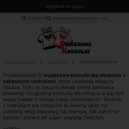
Wysyłka w 48 godzin
504016596
sklep@odjechanekoszulki.com
OdjechaneKoszulki
DLA DZIECI
Koszulki dla chłopców
Przedstawiamy Ci
wyjątkowe koszulki dla chłopców z
zabawnymi nadrukami
, które uwielbiają wszyscy
rodzice. Tylko w naszym sklepie online zamówisz
śmieszną i oryginalną koszulkę dla chłopca w każdym
wieku (nawet 3-miesięcznego niemowlęcia!). Koszulki
z nadrukiem dla chłopców to świetny ubiór na
rodzinną sesję zdjęciową lub imprezę. Nie wierzysz?
Zamów i zobacz jak super wygląda Twój syn.
--part--