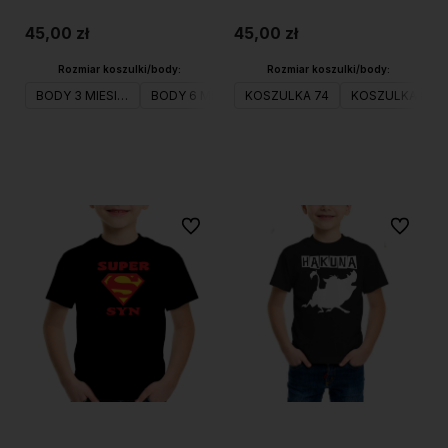
45,00 zł
45,00 zł
Rozmiar koszulki/body:
Rozmiar koszulki/body:
BODY 3 MIESIĄCE
BODY 6 MIESIĄCE
KOSZULKA 74
BODY 9 MIESIĘCY
KOSZULKA 80
BODY 12 M
Do koszyka
Do koszyka
Do ulubionych
Do ulubi