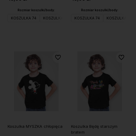
Rozmiar koszulki/body:
Rozmiar koszulki/body:
KOSZULKA 74
KOSZULKA 80
KOSZULKA 74
KOSZULKA 98
KOSZULKA 80
KOSZULKA 104
Do koszyka
Do koszyka
Do ulubionych
Do ulubi
Koszulka MYSZKA chłopięca
Koszulka Będę starszym
bratem