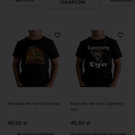
CHŁOPCÓW
Do ulubionych
Do ulubi
Koszulka dla syna Synozaur
Koszulka dla syna Żajebisty
Syn
45,00 zł
45,00 zł
Rozmiar koszulki/body:
Rozmiar koszulki/body dla dziecka: