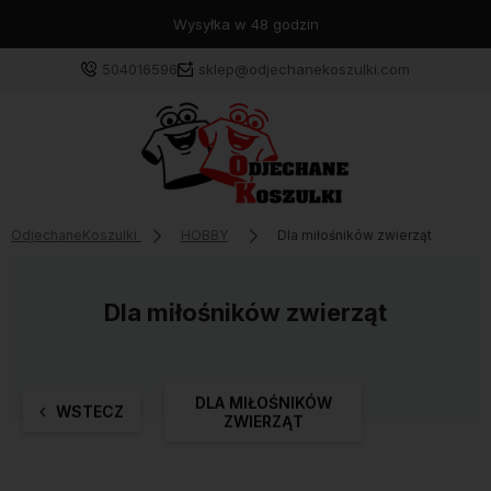
Wysyłka w 48 godzin
504016596
sklep@odjechanekoszulki.com
OdjechaneKoszulki
HOBBY
Dla miłośników zwierząt
Dla miłośników zwierząt
DLA MIŁOŚNIKÓW
WSTECZ
ZWIERZĄT