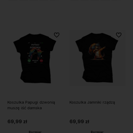
Do koszyka
Do koszyka
Do ulubionych
Do ulubi
Koszulka Papugi dzwonią
Koszulka Jamniki rządzą
muszę iść damska
69,99 zł
69,99 zł
Rozmiar:
Rozmiar: