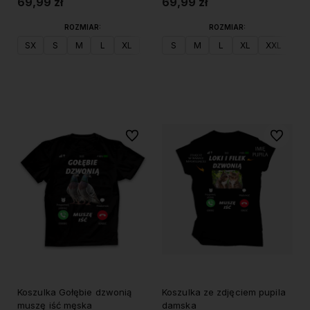
69,99 zł
69,99 zł
ROZMIAR:
ROZMIAR:
SX
S
M
L
XL
XXL
S
M
L
XL
XXL
Do koszyka
Do koszyka
Do ulubionych
Do ulubi
Koszulka Gołębie dzwonią
Koszulka ze zdjęciem pupila
muszę iść męska
damska