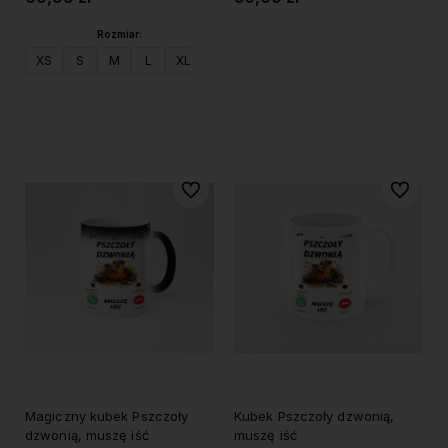
Rozmiar:
Do koszyka
XS
S
M
L
XL
XXL
Do koszyka
Do ulubionych
Do ulubi
Magiczny kubek Pszczoły
Kubek Pszczoły dzwonią,
dzwonią, muszę iść
muszę iść