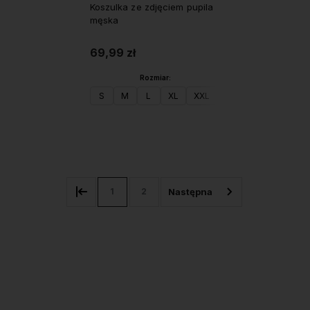
Koszulka ze zdjęciem pupila
męska
69,99 zł
Rozmiar:
S
M
L
XL
XXL
Do koszyka
1
2