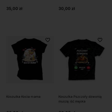
35,00 zł
30,00 zł
Do koszyka
Do koszyka
Do ulubionych
Do ulubi
Koszulka Kocia mama
Koszulka Pszczoły dzwonią
muszę iść męska