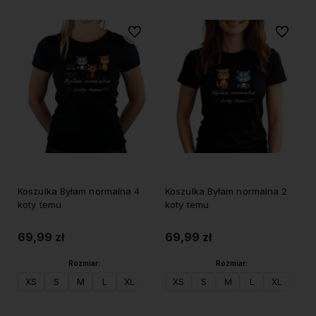
Do ulubionych
Do ulubi
Koszulka Byłam normalna 4
Koszulka Byłam normalna 2
koty temu
koty temu
69,99 zł
69,99 zł
Rozmiar:
Rozmiar:
XS
S
M
L
XL
XXL
XS
S
M
L
XL
XXL