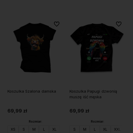
Do koszyka
Do koszyka
Do ulubionych
Do ulubi
Koszulka Szalona damska
Koszulka Papugi dzwonią
muszę iść męska
69,99 zł
69,99 zł
Rozmiar:
Rozmiar:
XS
S
M
L
XL
XXL
S
M
L
XL
XXL