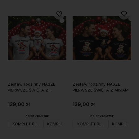
Do ulubionych
Do ulubi
Zestaw rodzinny NASZE
Zestaw rodzinny NASZE
PIERWSZE ŚWIĘTA Z
PIERWSZE ŚWIĘTA Z MISIAMI
RENIFERAMI
139,00 zł
139,00 zł
Kolor zestawu:
Kolor zestawu:
KOMPLET BIAŁY
KOMPLET CZARNY
KOMPLET BIAŁY
KOMPLET CZ