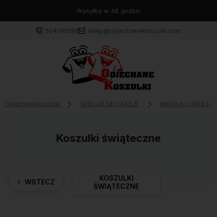
Wysyłka w 48 godzin
504016596
sklep@odjechanekoszulki.com
OdjechaneKoszulki
SPECJALNE OKAZJE
MIKOŁAJ I ŚWIĘTA
Koszulki świąteczne
KOSZULKI
WSTECZ
ŚWIĄTECZNE