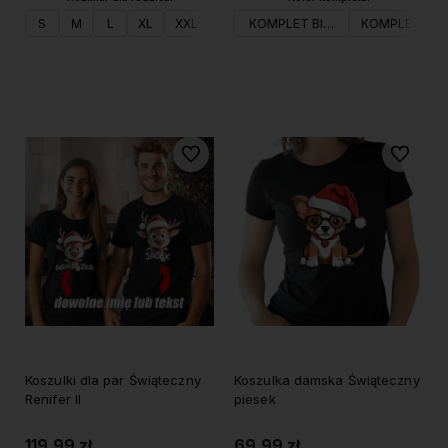
S
M
L
XL
XXL
KOMPLET BIAŁY
KOMPLET CZ
Do koszyka
Do koszyka
Do ulubionych
Do ulubi
Koszulki dla par Świąteczny
Koszulka damska Świąteczny
Renifer II
piesek
119,99 zł
69,99 zł