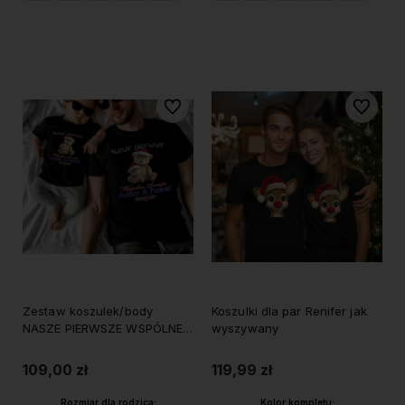
Do koszyka
Do koszyka
Do ulubionych
Do ulubi
Zestaw koszulek/body
Koszulki dla par Renifer jak
NASZE PIERWSZE WSPÓLNE
wyszywany
ŚWIĘTA
109,00 zł
119,99 zł
Rozmiar dla rodzica:
Kolor kompletu: