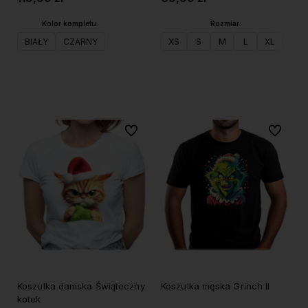
Kolor kompletu:
Rozmiar:
BIAŁY
CZARNY
XS
S
M
L
XL
XXL
Do koszyka
Do koszyka
Do ulubionych
Do ulubi
Koszulka damska Świąteczny
Koszulka męska Grinch II
kotek