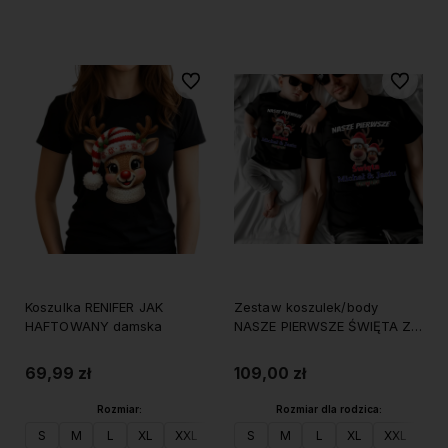
Do koszyka
Do koszyka
Do ulubionych
Do ulubi
Koszulka RENIFER JAK
Zestaw koszulek/body
HAFTOWANY damska
NASZE PIERWSZE ŚWIĘTA Z
RENIFERAMI
69,99 zł
109,00 zł
Rozmiar:
Rozmiar dla rodzica:
S
M
L
XL
XXL
S
M
L
XL
XXL