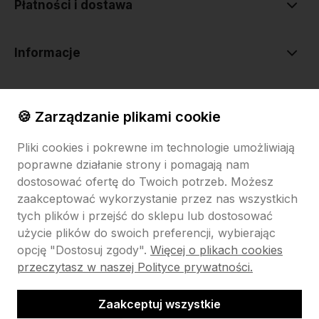
Płatności i dostawa
Informacje
O nas
🍪 Zarządzanie plikami cookie
Pliki cookies i pokrewne im technologie umożliwiają
poprawne działanie strony i pomagają nam
dostosować ofertę do Twoich potrzeb. Możesz
zaakceptować wykorzystanie przez nas wszystkich
tych plików i przejść do sklepu lub dostosować
Sklep internetowy Shoper.pl
Szablon Shoper Modern 3.0™
od
GrowCommerce
użycie plików do swoich preferencji, wybierając
opcję "Dostosuj zgody".
Więcej o plikach cookies
Pokaż filtry
przeczytasz w naszej Polityce prywatności.
Zaakceptuj wszystkie