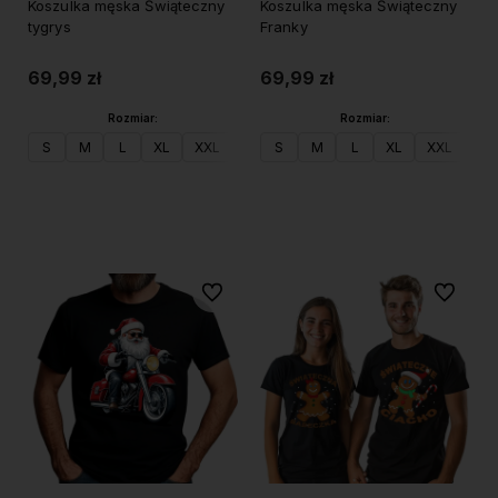
Koszulka męska Świąteczny
Koszulka męska Świąteczny
tygrys
Franky
69,99 zł
69,99 zł
Rozmiar:
Rozmiar:
S
M
L
XL
XXL
S
M
L
XL
XXL
Do koszyka
Do koszyka
Do ulubionych
Do ulubi