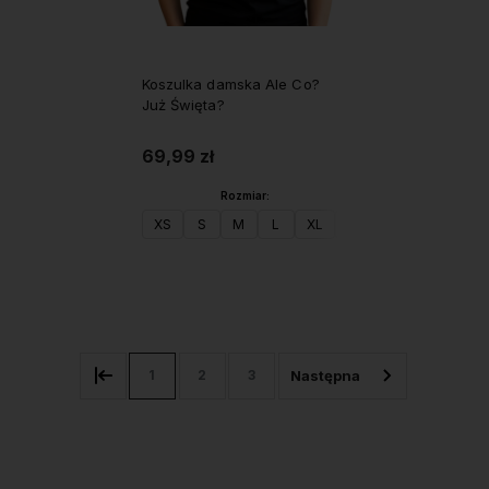
Koszulka damska Ale Co?
Już Święta?
69,99 zł
Rozmiar:
XS
S
M
L
XL
XXL
Do koszyka
1
2
3