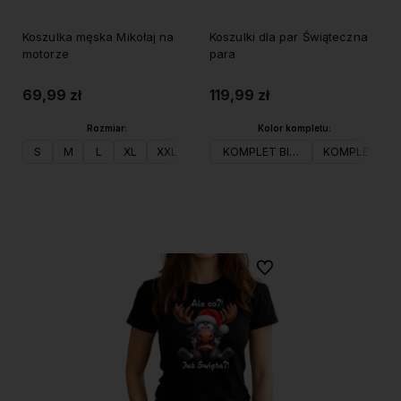
Koszulka męska Mikołaj na
Koszulki dla par Świąteczna
motorze
para
69,99 zł
119,99 zł
Rozmiar:
Kolor kompletu:
S
M
L
XL
XXL
KOMPLET BIAŁY
KOMPLET CZ
Do koszyka
Do koszyka
Do ulubionych