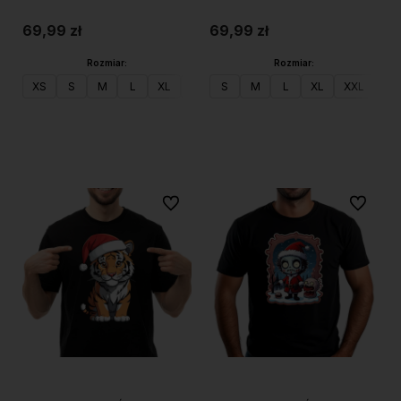
69,99 zł
69,99 zł
Rozmiar:
Rozmiar:
XS
S
M
L
XL
XXL
S
M
L
XL
XXL
Do koszyka
Do koszyka
Do ulubionych
Do ulubi