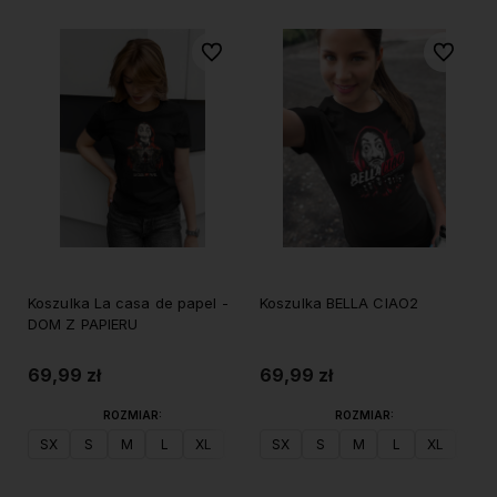
Do ulubionych
Do ulubi
Koszulka La casa de papel -
Koszulka BELLA CIAO2
DOM Z PAPIERU
69,99 zł
69,99 zł
ROZMIAR:
ROZMIAR:
SX
S
M
L
XL
XXL
SX
S
M
L
XL
XXL