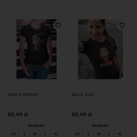
Do koszyka
Do koszyka
Do ulubionych
Do ulubi
DOM Z PAPIERU
BELLA CIAO
69,99 zł
69,99 zł
ROZMIAR:
ROZMIAR:
SX
S
M
L
XL
XXL
SX
S
M
L
XL
XXL