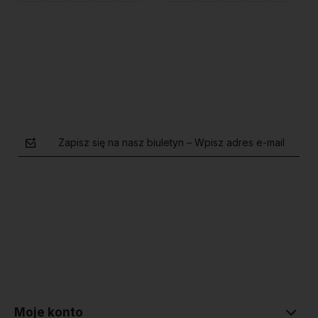
Do koszyka
Do koszyka
Zapisz się na nasz biuletyn – Wpisz adres e-mail
polityce prywatności
Moje konto