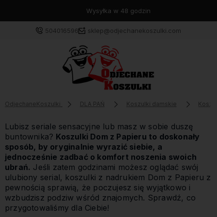
Wysyłka w 48 godzin
504016596
sklep@odjechanekoszulki.com
OdjechaneKoszulki
DLA PAŃ
Koszulki damskie
Koszul
Lubisz seriale sensacyjne lub masz w sobie duszę
buntownika?
Koszulki Dom z Papieru to doskonały
sposób, by oryginalnie wyrazić siebie, a
jednocześnie zadbać o komfort noszenia swoich
ubrań.
Jeśli zatem godzinami możesz oglądać swój
ulubiony serial, koszulki z nadrukiem Dom z Papieru z
pewnością sprawią, że poczujesz się wyjątkowo i
wzbudzisz podziw wśród znajomych. Sprawdź, co
przygotowaliśmy dla Ciebie!