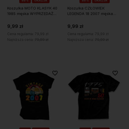
88%
OKAZJA
88%
OKAZJA
Koszulka MOTO KLASYK 40
Koszulka CZŁOWIEK
1985 męska WYPRZEDAŻ
LEGENDA 18 2007 męska
roz.XXL
WYPRZEDAŻ roz.L
9,99 zł
9,99 zł
Cena regularna:
79,99 zł
Cena regularna:
79,99 zł
Najniższa cena:
79,99 zł
Najniższa cena:
79,99 zł
Do koszyka
Do koszyka
Do ulubionych
Do ulubi