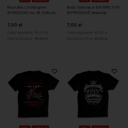
Koszulka z buldogiem
Body dziecięce BATERIE SYN
WYRZEDAŻ roz. M (128cm)
WYPRZEDAŻ 3miesiąc
7,00 zł
7,00 zł
Cena regularna:
45,00 zł
Cena regularna:
45,00 zł
Najniższa cena:
45,00 zł
Najniższa cena:
45,00 zł
Do koszyka
Do koszyka
Do ulubionych
Do ulubi