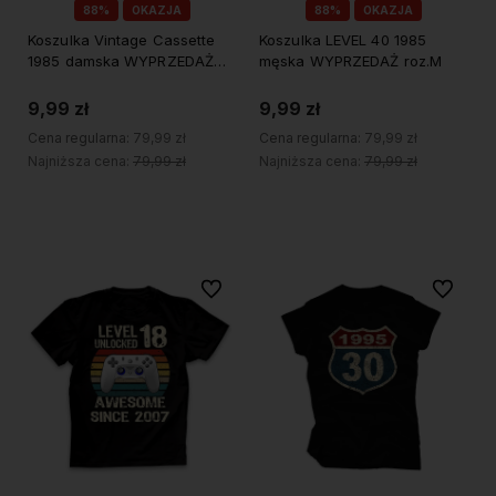
88%
OKAZJA
88%
OKAZJA
Koszulka Vintage Cassette
Koszulka LEVEL 40 1985
1985 damska WYPRZEDAŻ
męska WYPRZEDAŻ roz.M
roz.XS
9,99 zł
9,99 zł
Cena regularna:
79,99 zł
Cena regularna:
79,99 zł
Najniższa cena:
79,99 zł
Najniższa cena:
79,99 zł
Do koszyka
Do koszyka
Do ulubionych
Do ulubi