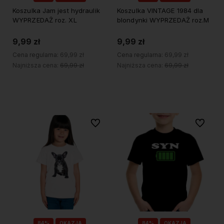
Koszulka Jam jest hydraulik
Koszulka VINTAGE 1984 dla
WYPRZEDAŻ roz. XL
blondynki WYPRZEDAŻ roz.M
9,99 zł
9,99 zł
Cena regularna:
69,99 zł
Cena regularna:
69,99 zł
Najniższa cena:
69,99 zł
Najniższa cena:
69,99 zł
Do koszyka
Do koszyka
Do ulubionych
Do ulubi
84%
OKAZJA
84%
OKAZJA