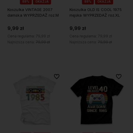
88%
OKAZJA
88%
OKAZJA
Koszulka VINTAGE 2007
Koszulka OLD IS COOL 1975
damska WYPRZEDAŻ roz.M
męska WYPRZEDAŻ roz.XL
9,99 zł
9,99 zł
Cena regularna:
79,99 zł
Cena regularna:
79,99 zł
Najniższa cena:
79,99 zł
Najniższa cena:
79,99 zł
Do koszyka
Do koszyka
Do ulubionych
Do ulubi