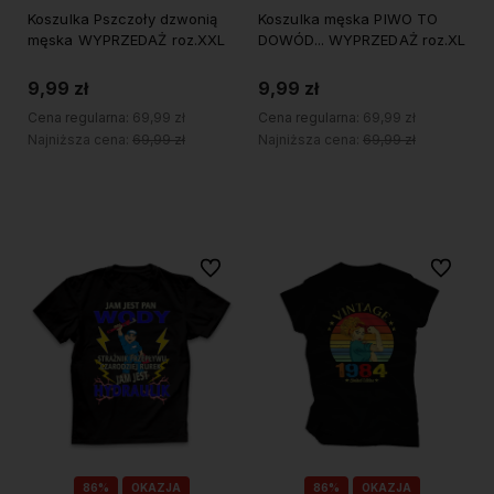
Koszulka Pszczoły dzwonią
Koszulka męska PIWO TO
męska WYPRZEDAŻ roz.XXL
DOWÓD... WYPRZEDAŻ roz.XL
9,99 zł
9,99 zł
Cena regularna:
69,99 zł
Cena regularna:
69,99 zł
Najniższa cena:
69,99 zł
Najniższa cena:
69,99 zł
Do koszyka
Do koszyka
Do ulubionych
Do ulubi
86%
OKAZJA
86%
OKAZJA