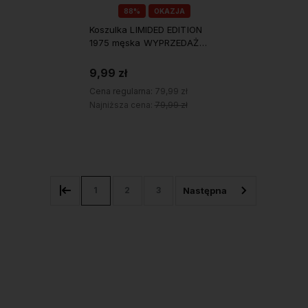
88%
OKAZJA
Koszulka LIMIDED EDITION
1975 męska WYPRZEDAŻ
roz.L
9,99 zł
Cena regularna:
79,99 zł
Najniższa cena:
79,99 zł
Do koszyka
1
2
3