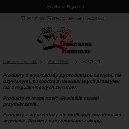
Wysyłka w 48 godzin
504016596
sklep@odjechanekoszulki.com
OdjechaneKoszulki
WYPRZEDAŻ
KOSZULKI
Produkty z wyprzedaży są produktami nowymi, nie
używanymi, pochodzą z nieodebranych przesyłek
lub z regulaminowych zwrotów.
Produkty te mogą nosić niewielkie oznaki
przymierzania.
Produkty z wyprzedaży nie podlegają zwrotowi ani
wymianie. Prosimy o przemyślane zakupy.