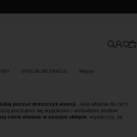
OBBY
SPECJALNE OKAZJE
Więcej
Wybierz coś dla siebie z naszej aktualnej
oferty lub zaloguj się, aby przywrócić dodane
 lubią poczuć dreszczyk emocji.
Jeśli właśnie do nich
produkty do listy z poprzedniej sesji.
ością poczujesz się wyjątkowo i wzbudzisz podziw
nej cenie właśnie w naszym sklepie
, wystarczy, że