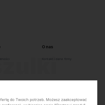
e
O nas
atności
Kontakt i dane firmy
 ofertę do Twoich potrzeb. Możesz zaakceptować