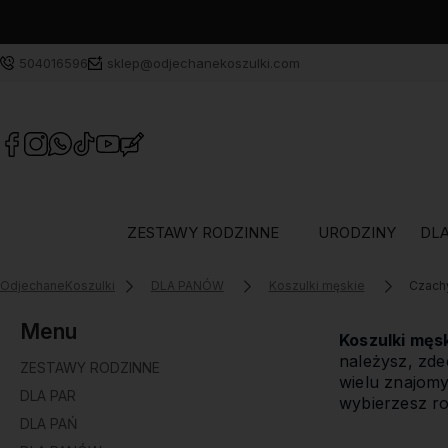
504016596
sklep@odjechanekoszulki.com
ZESTAWY RODZINNE
URODZINY
DLA
OdjechaneKoszulki
DLA PANÓW
Koszulki męskie
Czach
Menu
Koszulki męsk
należysz, zde
ZESTAWY RODZINNE
wielu znajom
DLA PAR
wybierzesz roz
DLA PAŃ