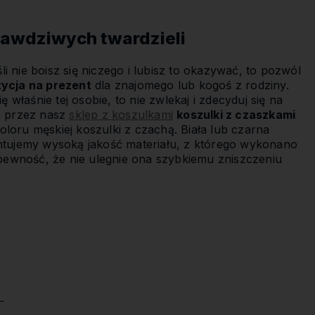
prawdziwych twardzieli
 nie boisz się niczego i lubisz to okazywać, to pozwól
zycja na prezent
dla znajomego lub kogoś z rodziny.
łaśnie tej osobie, to nie zwlekaj i zdecyduj się na
ne przez nasz
sklep z koszulkami
koszulki z czaszkami
oru męskiej koszulki z czachą. Biała lub czarna
antujemy wysoką jakość materiału, z którego wykonano
pewność, że nie ulegnie ona szybkiemu zniszczeniu