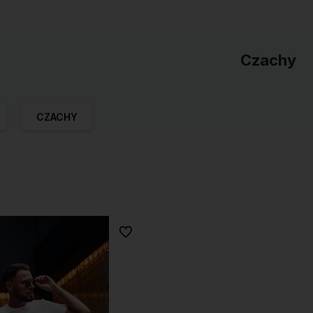
Czachy
CZACHY
Do ulubionych