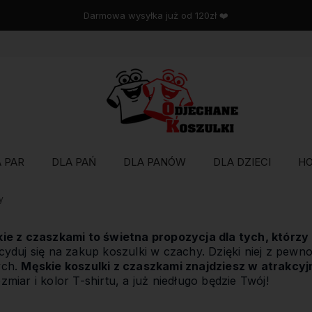
Wysyłka w 48 godzin
 PAR
DLA PAŃ
DLA PANÓW
DLA DZIECI
H
y
ie z czaszkami to świetna propozycja dla tych, którzy
cyduj się na zakup koszulki w czachy. Dzięki niej z pewn
ych.
Męskie koszulki z czaszkami znajdziesz w atrakcyj
miar i kolor T-shirtu, a już niedługo będzie Twój!