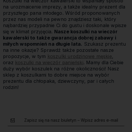
Koszulki na wieczór kawalerski to wspaniały sposób
na urozmaicenie imprezy, a także idealny prezent dla
przyszłego pana młodego. Wśród proponowanych
przez nas modeli na pewno znajdziesz taki, który
najbardziej przypadnie Ci do gustu i doskonale wpisze
się w klimat przyjęcia.
Nasze koszulki na wieczór
kawalerski to także gwarancja dobrej zabawy i
miłych wspomnień na długie lata.
Szukasz prezentu
na inne okazje? Sprawdź także pozostałe nasze
propozycje, w tym
koszulki urodzinowe męskie
,
oraz
koszulki na wieczór panieński
. Mamy dla Ciebie
duży wybór koszulek na różne okoliczności! Nasz
sklep z koszulkami to dobre miejsce na wybór
prezentu dla chłopaka, dziewczyny, par i całych
rodzin!
Zapisz się na nasz biuletyn – Wpisz adres e-mail