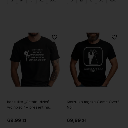
S
M
L
XL
XXL
S
M
L
XL
XXL
Do koszyka
Do koszyka
Do ulubionych
Do ulubi
Koszulka „Ostatni dzień
Koszulka męska Game Over?
wolności” – prezent na
No!
wieczór kawalerski z
imieniem i datą
69,99 zł
69,99 zł