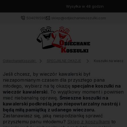
Wysyłka w 48 godzin
504016596
sklep@odjechanekoszulki.com
OdjechaneKoszulki
SPECJALNE OKAZJE
Koszulki na wieczór
Jeśli chcesz, by wieczór kawalerski był
niezapomnianym czasem dla przyszłego pana
młodego, wybierz na tę okazję
specjalne koszulki na
wieczór kawalerski
. To wyjątkowy moment i powinien
mieć niebanalną oprawę.
Śmieszne koszulki na
kawalerski podkreślą jego niepowtarzalny nastrój i
będą miłą pamiątką z udanego wieczoru.
Zastanawiasz się, jaką niespodziankę sprawić
przyszłemu panu młodemu?
Sklep z koszulkami
to