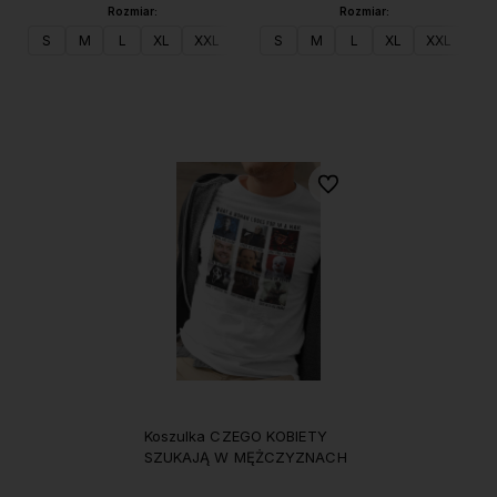
Rozmiar:
Rozmiar:
S
M
L
XL
XXL
S
M
L
XL
XXL
Do koszyka
Do koszyka
Do ulubionych
Koszulka CZEGO KOBIETY
SZUKAJĄ W MĘŻCZYZNACH