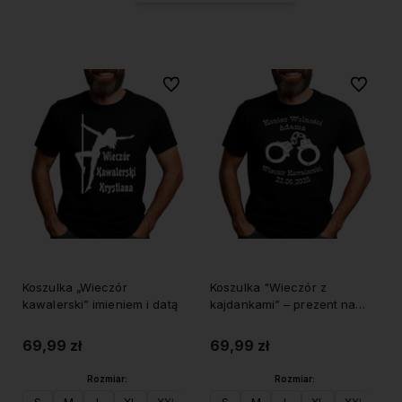
Do ulubionych
Do ulubi
Koszulka „Wieczór
Koszulka "Wieczór z
kawalerski” imieniem i datą
kajdankami” – prezent na
wieczór kawalerski z
imieniem i datą
69,99 zł
69,99 zł
Rozmiar:
Rozmiar: