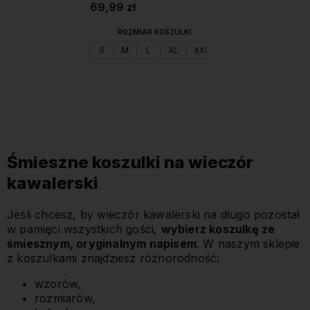
69,99 zł
ROZMIAR KOSZULKI:
S
M
L
XL
XXL
Do koszyka
Śmieszne koszulki na wieczór
kawalerski
Jeśli chcesz, by wieczór kawalerski na długo pozostał
w pamięci wszystkich gości,
wybierz koszulkę ze
śmiesznym, oryginalnym napisem
. W naszym sklepie
z koszulkami znajdziesz różnorodność:
wzorów,
rozmiarów,