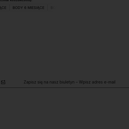
ozmiar koszulki/body:
ĄCE
BODY 6 MIESIĄCE
BODY 9 MIESIĘCY
BODY 12 MIESIĘCY
Do koszyka
Zapisz się na nasz biuletyn – Wpisz adres e-mail
polityce