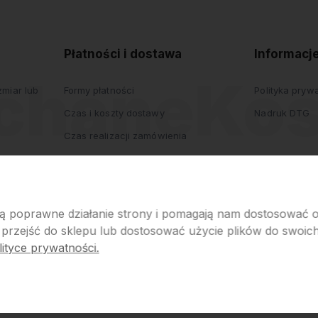
prywatności
Płatności i dostawa
Informacj
miar lub
Formy płatności
Polityka pryw
Czas i koszty dostawy
Nadruk DTG
Czas realizacji zamówienia
iają poprawne działanie strony i pomagają nam dostosować
 przejść do sklepu lub dostosować użycie plików do swoich 
ityce prywatności.
p internetowy Shoper.pl
Szablon Shoper Modern 3.0™
od GrowComm