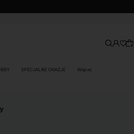
OBBY
SPECJALNE OKAZJE
Więcej
Wybierz coś dla siebie z naszej aktualnej
oferty lub zaloguj się, aby przywrócić dodane
produkty do listy z poprzedniej sesji.
y