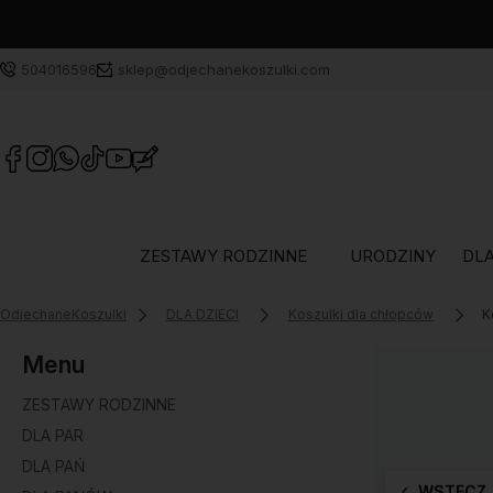
504016596
sklep@odjechanekoszulki.com
ZESTAWY RODZINNE
URODZINY
DLA
OdjechaneKoszulki
DLA DZIECI
Koszulki dla chłopców
K
Menu
ZESTAWY RODZINNE
DLA PAR
DLA PAŃ
WSTECZ