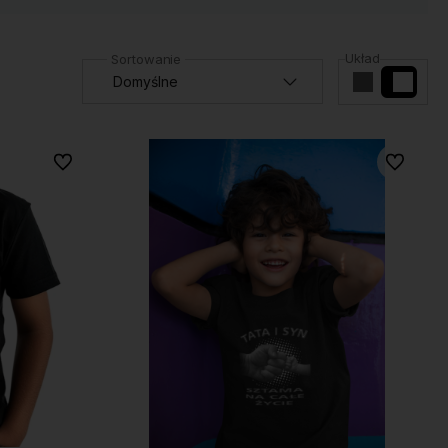
Układ
Do ulubionych
Do ulubio