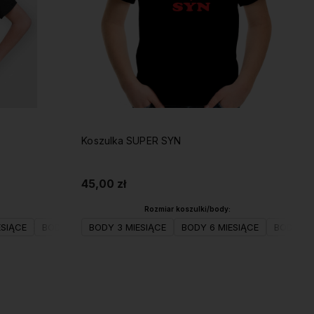
Koszulka SUPER SYN
45,00 zł
Rozmiar koszulki/body:
ESIĄCE
116(S)
BODY 9 MIESIĘCY
KOSZULKA 128(M)
BODY 3 MIESIĄCE
BODY 12 MIESIĘCY
KOSZULKA 140(L)
BODY 6 MIESIĄCE
KOSZULKA 152(XL)
KOSZULKA 74
BODY 9 
K
Do koszyka