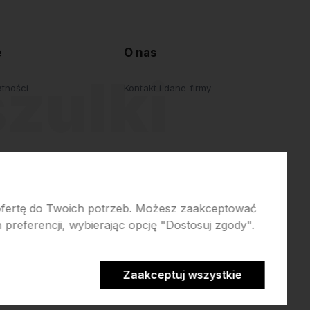
e
O nas
atności
Kontakt i dane firmy
 ofertę do Twoich potrzeb. Możesz zaakceptować
preferencji, wybierając opcję "Dostosuj zgody".
erce
Zaakceptuj wszystkie