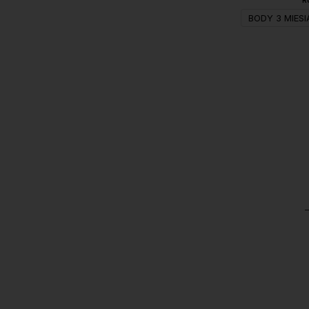
R
BODY 3 MIESI