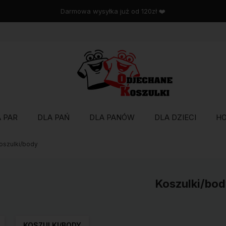
Wysyłka w 48 godzin
 PAR
DLA PAŃ
DLA PANÓW
DLA DZIECI
H
oszulki/body
Koszulki/bod
KOSZULKI/BODY