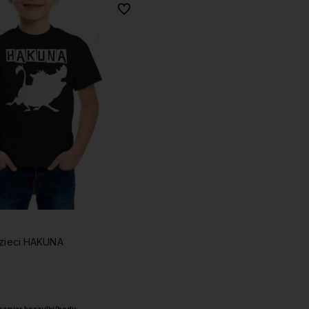
Do ulubionych
dzieci HAKUNA