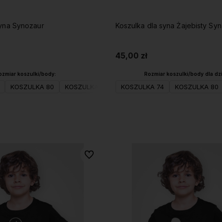
syna Synozaur
Koszulka dla syna Żajebisty Syn
45,00 zł
ozmiar koszulki/body:
Rozmiar koszulki/body dla dz
KOSZULKA 80
KOSZULKA 98
KOSZULKA 104(XS)
KOSZULKA 74
KOSZULKA 80
KOSZULKA 
Do koszyka
Do koszyka
Do ulubionych