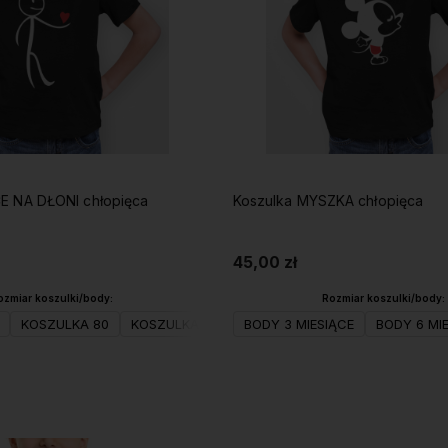
E NA DŁONI chłopięca
Koszulka MYSZKA chłopięca
45,00 zł
ozmiar koszulki/body:
Rozmiar koszulki/body:
KOSZULKA 80
KOSZULKA 98
KOSZULKA 104(XS)
BODY 3 MIESIĄCE
BODY 6 MI
KOSZULKA 
Do koszyka
Do koszyka