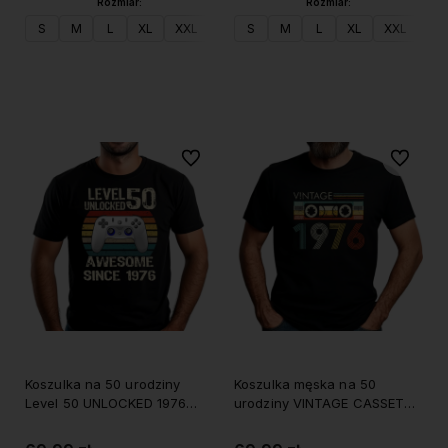
Rozmiar:
Rozmiar:
S
M
L
XL
XXL
S
M
L
XL
XXL
Do koszyka
Do koszyka
Do ulubionych
Do ulubi
Koszulka na 50 urodziny
Koszulka męska na 50
Level 50 UNLOCKED 1976
urodziny VINTAGE CASSETTE
męska
1976