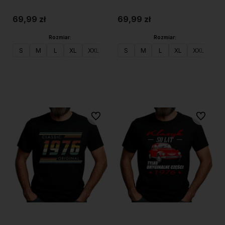
po50
69,99 zł
69,99 zł
Rozmiar:
Rozmiar:
S
M
L
XL
XXL
S
M
L
XL
XXL
Do koszyka
Do koszyka
Do ulubionych
Do ulubi