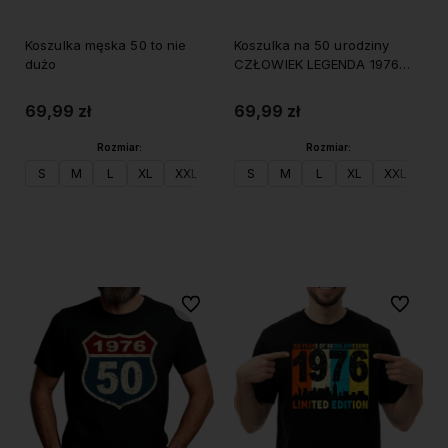
Koszulka męska 50 to nie
Koszulka na 50 urodziny
dużo
CZŁOWIEK LEGENDA 1976
męska
69,99 zł
69,99 zł
Rozmiar:
Rozmiar:
S
M
L
XL
XXL
S
M
L
XL
XXL
Do koszyka
Do koszyka
Do ulubionych
Do ulubi