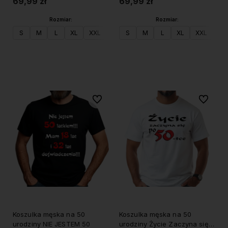
69,99 zł
69,99 zł
Rozmiar:
Rozmiar:
S
M
L
XL
XXL
S
M
L
XL
XXL
Do koszyka
Do koszyka
Do ulubionych
Do ulubi
Koszulka męska na 50
Koszulka męska na 50
urodziny NIE JESTEM 50
urodziny Życie Zaczyna się