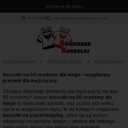
Wysyłka w 48 godzin
504016596
sklep@odjechanekoszulki.com
OdjechaneKoszulki
SPECJALNE OKAZJE
Koszulki na urodzin
Koszulki na 50 urodziny dla niego – wyjątkowy
prezent dla mężczyzny
Szukasz idealnego prezentu dla mężczyzny na jego
50 urodziny? Nasze
koszulki na 50 urodziny dla
niego
to doskonały sposób, aby uczcić pół wieku
życia w wyjątkowym stylu. W tej kategorii znajdziesz
koszulki na pięćdziesiątkę
, które łączą humor,
elegancję i oryginalny design – idealne dla każdego
mężczyzny, który ceni niebanalne prezenty.