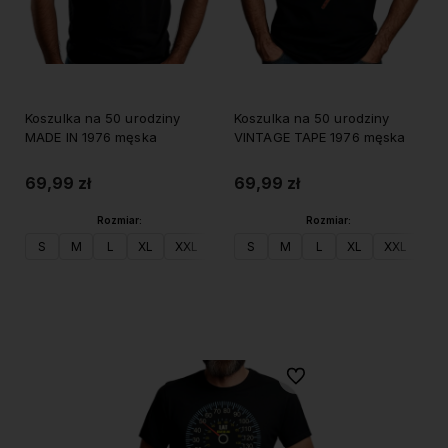
Koszulka na 50 urodziny
Koszulka na 50 urodziny
MADE IN 1976 męska
VINTAGE TAPE 1976 męska
69,99 zł
69,99 zł
Rozmiar:
Rozmiar:
S
M
L
XL
XXL
S
M
L
XL
XXL
Do koszyka
Do koszyka
Do ulubionych