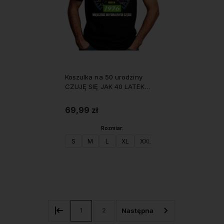
Koszulka na 50 urodziny
CZUJĘ SIĘ JAK 40 LATEK
1976 męska
69,99 zł
Rozmiar:
S
M
L
XL
XXL
Do koszyka
1
2