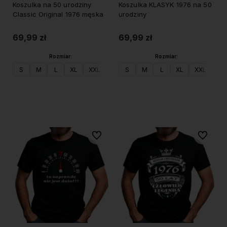
Koszulka na 50 urodziny
Koszulka KLASYK 1976 na 50
Classic Original 1976 męska
urodziny
69,99 zł
69,99 zł
Rozmiar:
Rozmiar:
S
M
L
XL
XXL
S
M
L
XL
XXL
Do koszyka
Do koszyka
Do ulubionych
Do ulubi