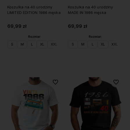
Koszulka na 40 urodziny
Koszulka na 40 urodziny
LIMITED EDITION 1986 męska
MADE IN 1986 męska
69,99 zł
69,99 zł
Rozmiar:
Rozmiar:
S
M
L
XL
XXL
S
M
L
XL
XXL
Do koszyka
Do koszyka
Do ulubionych
Do ulubi