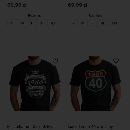
69,99 zł
69,99 zł
Rozmiar:
Rozmiar:
S
M
L
XL
XXL
S
M
L
XL
XXL
Do koszyka
Do koszyka
Do ulubionych
Do ulubi
Koszulka na 40 urodziny
Koszulka na 40 urodziny