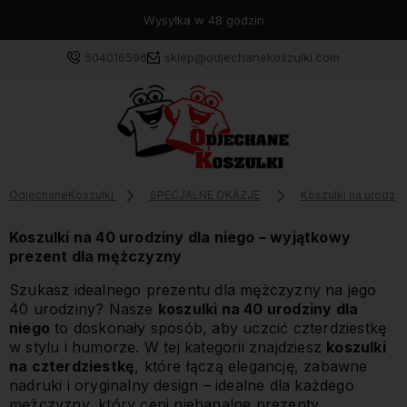
Wysyłka w 48 godzin
504016596
sklep@odjechanekoszulki.com
OdjechaneKoszulki
SPECJALNE OKAZJE
Koszulki na urodzin
Koszulki na 40 urodziny dla niego – wyjątkowy
prezent dla mężczyzny
Szukasz idealnego prezentu dla mężczyzny na jego
40 urodziny? Nasze
koszulki na 40 urodziny dla
niego
to doskonały sposób, aby uczcić czterdziestkę
w stylu i humorze. W tej kategorii znajdziesz
koszulki
na czterdziestkę
, które łączą elegancję, zabawne
nadruki i oryginalny design – idealne dla każdego
mężczyzny, który ceni niebanalne prezenty.