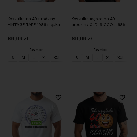
Koszulka na 40 urodziny
Koszulka męska na 40
VINTAGE TAPE 1986 męska
urodziny OLD IS COOL 1986
69,99 zł
69,99 zł
Rozmiar:
Rozmiar:
S
M
L
XL
XXL
S
M
L
XL
XXL
Do koszyka
Do koszyka
Do ulubionych
Do ulubi