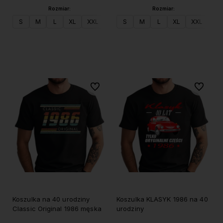
Rozmiar:
Rozmiar:
S
M
L
XL
XXL
S
M
L
XL
XXL
Do koszyka
Do koszyka
Do ulubionych
Do ulubi
Koszulka na 40 urodziny
Koszulka KLASYK 1986 na 40
Classic Original 1986 męska
urodziny