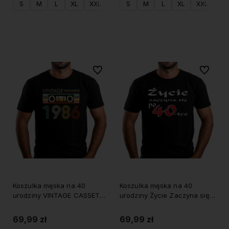
S
M
L
XL
XXL
S
M
L
XL
XXL
Do koszyka
Do koszyka
Do ulubionych
Do ulubi
Koszulka męska na 40
Koszulka męska na 40
urodziny VINTAGE CASSETTE
urodziny Życie Zaczyna się
1986
po 40
69,99 zł
69,99 zł