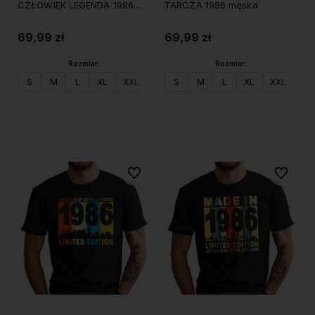
CZŁOWIEK LEGENDA 1986
TARCZA 1986 męska
męska
69,99 zł
69,99 zł
Rozmiar:
Rozmiar:
S
M
L
XL
XXL
S
M
L
XL
XXL
Do koszyka
Do koszyka
Do ulubionych
Do ulubi