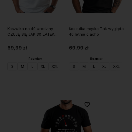
Koszulka na 40 urodziny
Koszulka męska Tak wygląda
CZUJĘ SIĘ JAK 30 LATEK
40 letnie ciacho
1986 męska
69,99 zł
69,99 zł
Rozmiar:
Rozmiar:
S
M
L
XL
XXL
S
M
L
XL
XXL
Do koszyka
Do koszyka
Do ulubionych