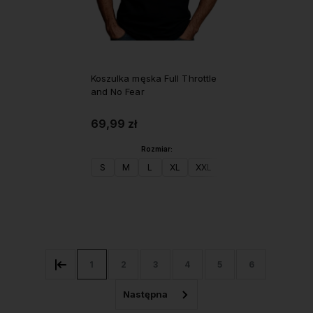
Koszulka męska Full Throttle
and No Fear
69,99 zł
Rozmiar:
S
M
L
XL
XXL
Do koszyka
1
2
3
4
5
6