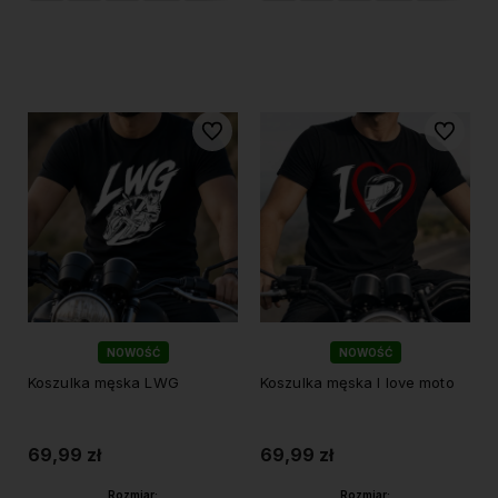
Do koszyka
Do koszyka
Do ulubionych
Do ulubi
NOWOŚĆ
NOWOŚĆ
Koszulka męska LWG
Koszulka męska I love moto
69,99 zł
69,99 zł
Rozmiar:
Rozmiar: