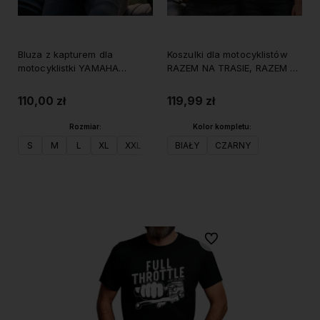
Bluza z kapturem dla
Koszulki dla motocyklistów
motocyklistki YAMAHA
RAZEM NA TRASIE, RAZEM W
DZWONI
ŻYCIU z imionami
110,00 zł
119,99 zł
Rozmiar:
Kolor kompletu:
S
M
L
XL
XXL
BIAŁY
CZARNY
Do koszyka
Do koszyka
Do ulubionych