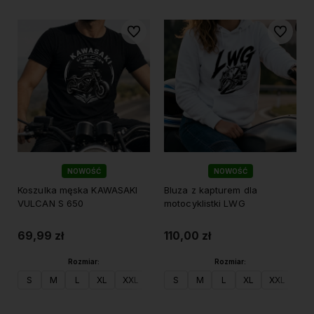
Do ulubionych
Do ulubi
NOWOŚĆ
NOWOŚĆ
Koszulka męska KAWASAKI
Bluza z kapturem dla
VULCAN S 650
motocyklistki LWG
69,99 zł
110,00 zł
Rozmiar:
Rozmiar:
S
M
L
XL
XXL
S
M
L
XL
XXL