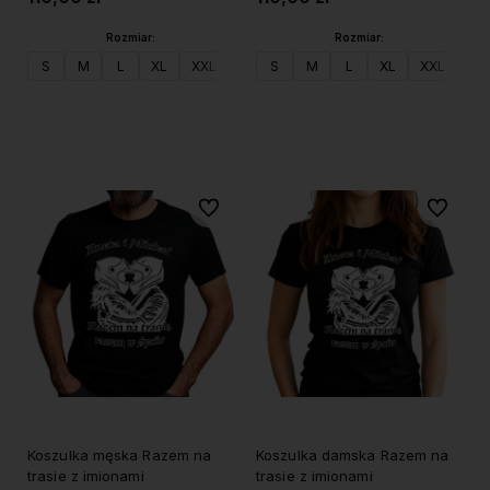
Rozmiar:
Rozmiar:
S
M
L
XL
XXL
S
M
L
XL
XXL
Do koszyka
Do koszyka
Do ulubionych
Do ulubi
Koszulka męska Razem na
Koszulka damska Razem na
trasie z imionami
trasie z imionami