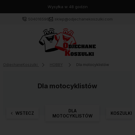
Wysyłka w 48 godzin
504016596
sklep@odjechanekoszulki.com
OdjechaneKoszulki
HOBBY
Dla motocyklistów
Dla motocyklistów
DLA
WSTECZ
KOSZULKI
MOTOCYKLISTÓW