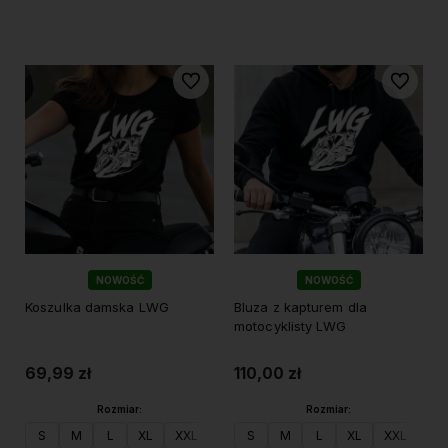
Do koszyka
Do koszyka
Do ulubionych
Do ulubi
NOWOŚĆ
NOWOŚĆ
Koszulka damska LWG
Bluza z kapturem dla
motocyklisty LWG
69,99 zł
110,00 zł
Rozmiar:
Rozmiar:
S
M
L
XL
XXL
S
M
L
XL
XXL