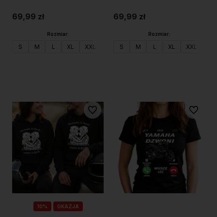
69,99 zł
69,99 zł
Rozmiar:
Rozmiar:
S
M
L
XL
XXL
S
M
L
XL
XXL
Do koszyka
Do koszyka
Do ulubionych
Do ulubi
10%
OKAZJA