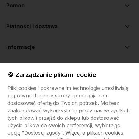
Pomoc
Płatności i dostawa
Informacje
O nas
🍪 Zarządzanie plikami cookie
Pliki cookies i pokrewne im technologie umożliwiają
poprawne działanie strony i pomagają nam
dostosować ofertę do Twoich potrzeb. Możesz
zaakceptować wykorzystanie przez nas wszystkich
tych plików i przejść do sklepu lub dostosować
Sklep internetowy Shoper.pl
Szablon Shoper Modern 3.0™
od
GrowCommerce
użycie plików do swoich preferencji, wybierając
opcję "Dostosuj zgody".
Więcej o plikach cookies