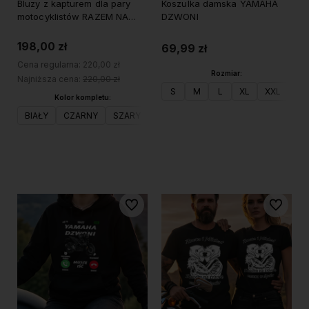
Bluzy z kapturem dla pary
Koszulka damska YAMAHA
motocyklistów RAZEM NA
DZWONI
TRASIE, RAZEM W ŻYCIU z
imionami
198,00 zł
69,99 zł
Cena regularna:
220,00 zł
Rozmiar:
Najniższa cena:
220,00 zł
S
M
L
XL
XXL
Kolor kompletu:
BIAŁY
CZARNY
SZARY
Do koszyka
Do koszyka
Do ulubionych
Do ulubi