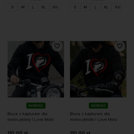
S
M
L
XL
XXL
S
M
L
XL
XXL
Do koszyka
Do koszyka
Do ulubionych
Do ulubi
NOWOŚĆ
NOWOŚĆ
Bluza z kapturem dla
Bluza z kapturem dla
motocyklisty I Love Moto
motocyklistki I Love Moto
110,00 zł
110,00 zł