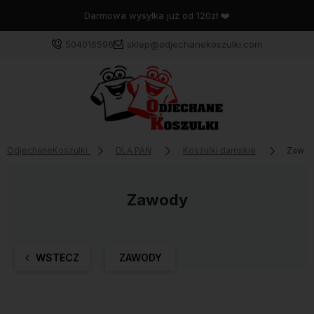
Darmowa wysyłka już od 120zł ❤️
504016596
sklep@odjechanekoszulki.com
OdjechaneKoszulki
DLA PAŃ
Koszulki damskie
Zawo
Zawody
WSTECZ
ZAWODY