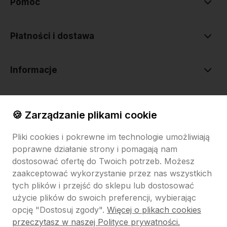
Pomoc
Płatności i dostawa
Informacje
O nas
🍪 Zarządzanie plikami cookie
Pliki cookies i pokrewne im technologie umożliwiają
poprawne działanie strony i pomagają nam
dostosować ofertę do Twoich potrzeb. Możesz
zaakceptować wykorzystanie przez nas wszystkich
tych plików i przejść do sklepu lub dostosować
Sklep internetowy Shoper.pl
Szablon Shoper Modern 3.0™
od
GrowCommerce
użycie plików do swoich preferencji, wybierając
opcję "Dostosuj zgody".
Więcej o plikach cookies
Pokaż filtry
przeczytasz w naszej Polityce prywatności.