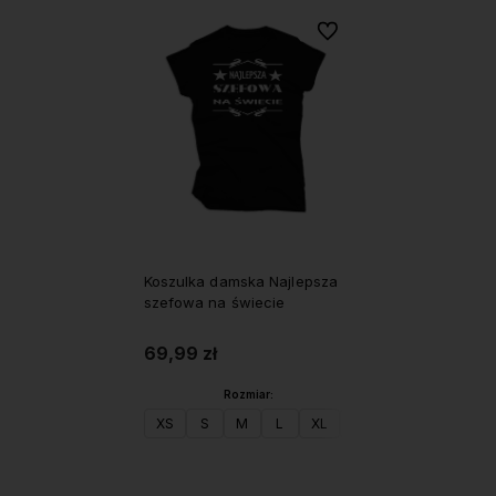
Do ulubionych
Koszulka damska Najlepsza
szefowa na świecie
69,99 zł
Rozmiar:
XS
S
M
L
XL
XXL
Do koszyka