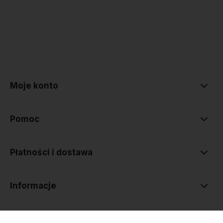
polityce prywatności
Moje konto
Pomoc
Płatności i dostawa
Informacje
O nas