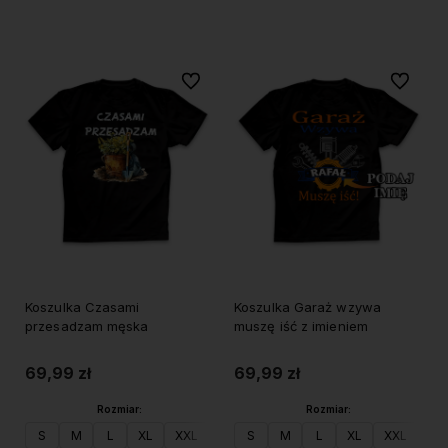
Do koszyka
Do koszyka
Do ulubionych
Do ulubi
Koszulka Czasami
Koszulka Garaż wzywa
przesadzam męska
muszę iść z imieniem
69,99 zł
69,99 zł
Rozmiar:
Rozmiar:
S
M
L
XL
XXL
S
M
L
XL
XXL