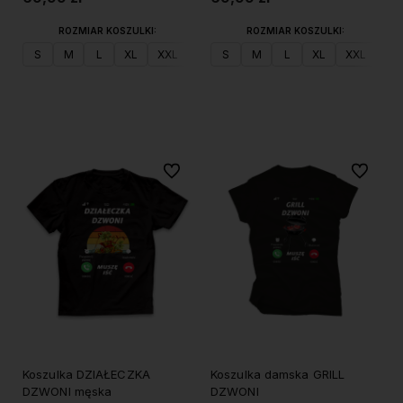
ROZMIAR KOSZULKI:
ROZMIAR KOSZULKI:
S
M
L
XL
XXL
S
M
L
XL
XXL
Do koszyka
Do koszyka
Do ulubionych
Do ulubi
Koszulka DZIAŁECZKA
Koszulka damska GRILL
DZWONI męska
DZWONI