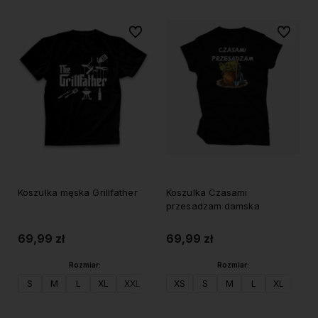
Do ulubionych
Do ulubi
Koszulka męska Grillfather
Koszulka Czasami
przesadzam damska
69,99 zł
69,99 zł
Rozmiar:
Rozmiar:
S
M
L
XL
XXL
XS
S
M
L
XL
XXL