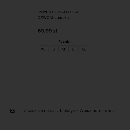
Koszulka DZIAŁECZKA
DZWONI damska
69,99 zł
Rozmiar:
XS
S
M
L
XL
XXL
Do koszyka
Zapisz się na nasz biuletyn – Wpisz adres e-mail