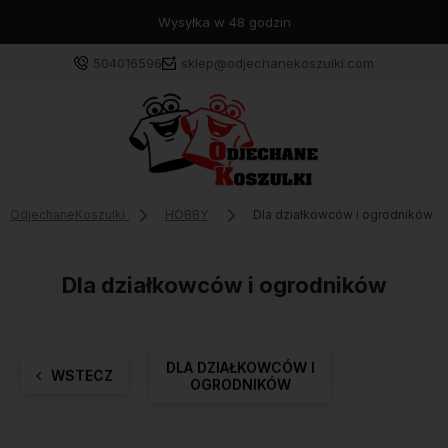
Wysyłka w 48 godzin
504016596
sklep@odjechanekoszulki.com
OdjechaneKoszulki
HOBBY
Dla działkowców i ogrodników
Dla działkowców i ogrodników
DLA DZIAŁKOWCÓW I
WSTECZ
OGRODNIKÓW