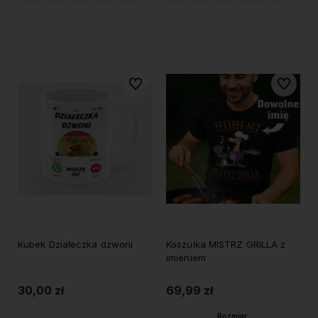
Do koszyka
Do koszyka
Do ulubionych
Do ulubi
Kubek Działeczka dzwoni
Koszulka MISTRZ GRILLA z
imieniem
30,00 zł
69,99 zł
Rozmiar: