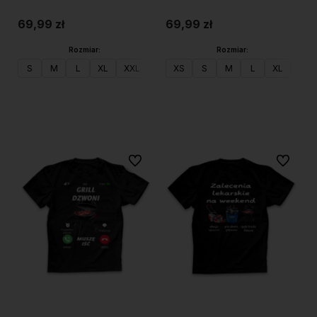
69,99 zł
69,99 zł
Rozmiar:
Rozmiar:
S
M
L
XL
XXL
XS
S
M
L
XL
XXL
Do koszyka
Do koszyka
Do ulubionych
Do ulubi