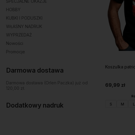
SPECJALNE OKAZJE
HOBBY
KUBKI I PODUSZKI
WŁASNY NADRUK
WYPRZEDAŻ
Nowości
Promocje
Koszulka patr
Darmowa dostawa
Darmowa dostawa (Orlen Paczka) już od
69,99 zł
120,00 zł.
Ro
S
M
L
Dodatkowy nadruk