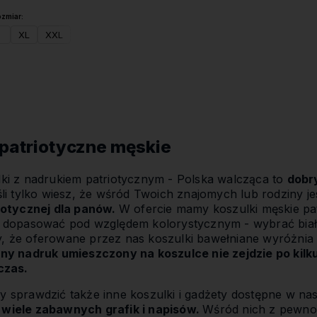
zmiar:
XL
XXL
Do koszyka
 patriotyczne męskie
ki z nadrukiem patriotycznym - Polska walcząca to
dobr
li tylko wiesz, że wśród Twoich znajomych lub rodziny je
riotycznej dla panów.
W ofercie mamy koszulki męskie pa
ż dopasować pod względem kolorystycznym - wybrać białą
, że oferowane przez nas koszulki bawełniane wyróżnia
ny nadruk umieszczony na koszulce nie zejdzie po kilku
czas.
 sprawdzić także inne koszulki i gadżety dostępne w na
wiele zabawnych grafik i napisów.
Wśród nich z pewnoś