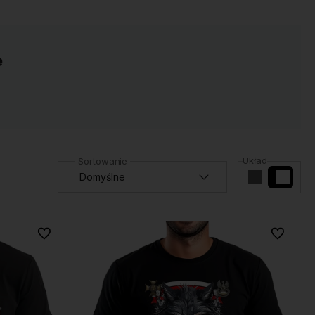
e
Układ
Do ulubionych
Do ulubio