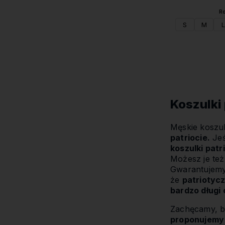
Ro
S
M
L
Koszulki
Męskie koszul
patriocie.
Jeś
koszulki pat
Możesz je te
Gwarantujemy
że
patriotycz
bardzo długi 
Zachęcamy, by
proponujemy 