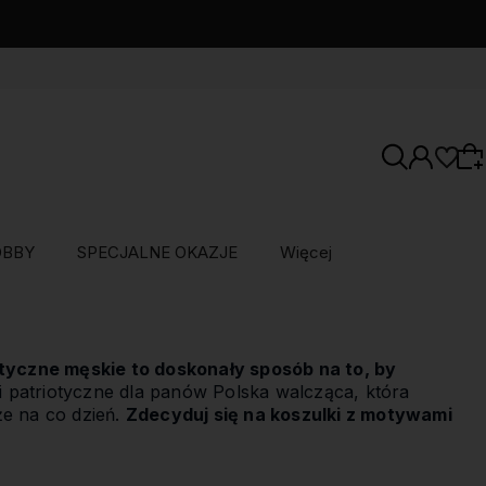
OBBY
SPECJALNE OKAZJE
Więcej
Wybierz coś dla siebie z naszej aktualnej
oferty lub zaloguj się, aby przywrócić dodane
otyczne męskie to doskonały sposób na to, by
produkty do listy z poprzedniej sesji.
 patriotyczne dla panów Polska walcząca, która
kże na co dzień.
Zdecyduj się na koszulki z motywami