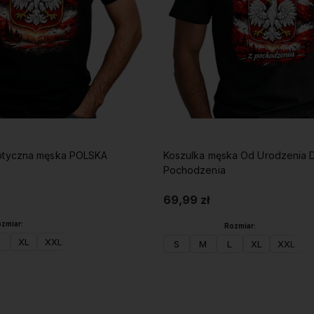
iotyczna męska POLSKA
Koszulka męska Od Urodzenia 
Pochodzenia
69,99 zł
zmiar:
Rozmiar:
XL
XXL
S
M
L
XL
XXL
Do koszyka
Do koszyka