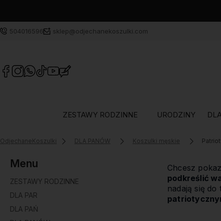
504016596
sklep@odjechanekoszulki.com
ZESTAWY RODZINNE
URODZINY
DLA
OdjechaneKoszulki
DLA PANÓW
Koszulki męskie
Patrio
Menu
Chcesz pokaza
podkreślić w
ZESTAWY RODZINNE
nadają się do 
DLA PAR
patriotyczny
DLA PAŃ