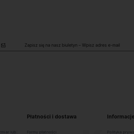
Zapisz się na nasz biuletyn – Wpisz adres e-mail
polityce
prywatności
Płatności i dostawa
Informacj
miar lub
Formy płatności
Polityka pryw