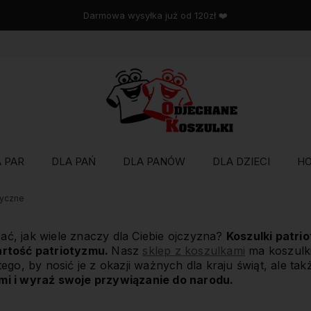
Wysyłka w 48 godzin
 PAR
DLA PAŃ
DLA PANÓW
DLA DZIECI
H
tyczne
ć, jak wiele znaczy dla Ciebie ojczyzna?
Koszulki patri
artość patriotyzmu.
Nasz
sklep z koszulkami
ma koszulki
tego, by nosić je z okazji ważnych dla kraju świąt, ale ta
mi i wyraź swoje przywiązanie do narodu.