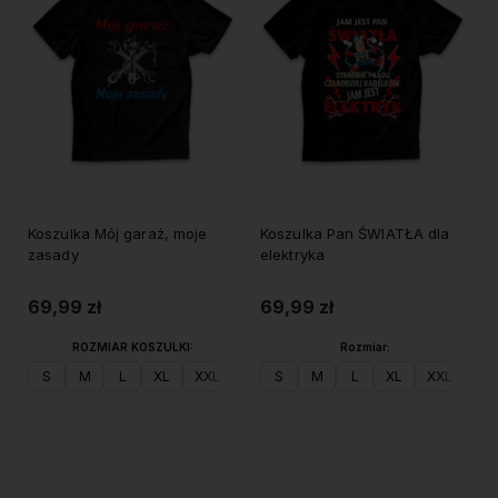
Koszulka Mój garaż, moje
Koszulka Pan ŚWIATŁA dla
zasady
elektryka
69,99 zł
69,99 zł
ROZMIAR KOSZULKI:
Rozmiar:
S
M
L
XL
XXL
S
M
L
XL
XXL
Do koszyka
Do koszyka