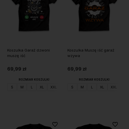
Koszulka Garaż dzwoni
Koszulka Muszę iść garaż
muszę iść
wzywa
69,99 zł
69,99 zł
ROZMIAR KOSZULKI:
ROZMIAR KOSZULKI:
S
M
L
XL
XXL
S
M
L
XL
XXL
Do koszyka
Do koszyka
Do ulubionych
Do ulubi