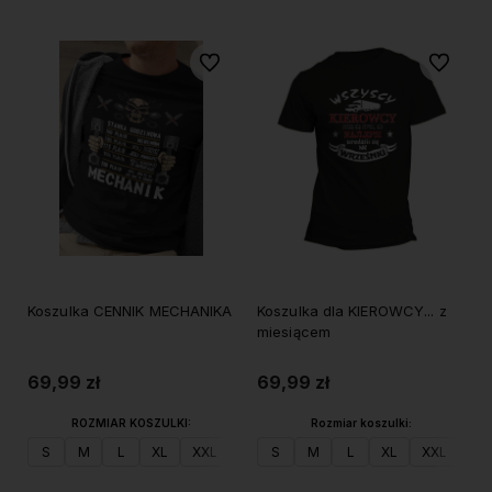
Do ulubionych
Do ulubi
Koszulka CENNIK MECHANIKA
Koszulka dla KIEROWCY... z
miesiącem
69,99 zł
69,99 zł
ROZMIAR KOSZULKI:
Rozmiar koszulki:
S
M
L
XL
XXL
S
M
L
XL
XXL