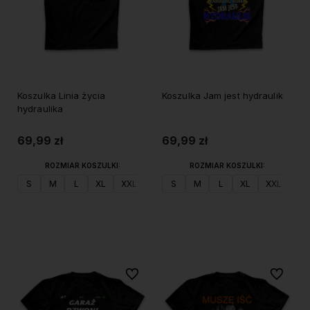
Koszulka Linia życia
Koszulka Jam jest hydraulik
hydraulika
69,99 zł
69,99 zł
ROZMIAR KOSZULKI:
ROZMIAR KOSZULKI:
S
M
L
XL
XXL
S
M
L
XL
XXL
Do koszyka
Do koszyka
Do ulubionych
Do ulubi