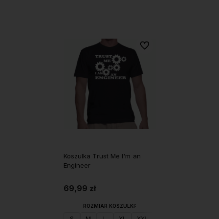
Do koszyka
Do koszyka
Do ulubionych
Koszulka Trust Me I'm an
Engineer
69,99 zł
ROZMIAR KOSZULKI:
S
M
L
XL
XXL