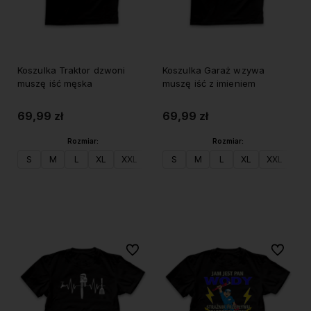
Koszulka Traktor dzwoni
Koszulka Garaż wzywa
muszę iść męska
muszę iść z imieniem
69,99 zł
69,99 zł
Rozmiar:
Rozmiar:
S
M
L
XL
XXL
S
M
L
XL
XXL
Do koszyka
Do koszyka
Do ulubionych
Do ulubi