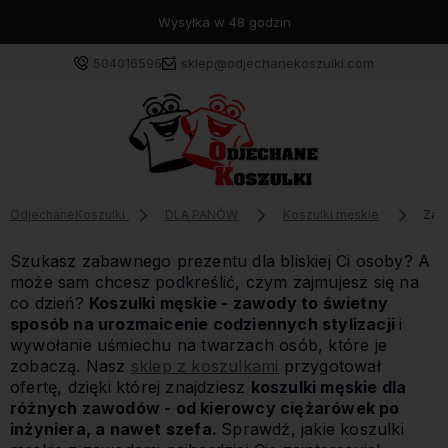
Wysyłka w 48 godzin
504016596
sklep@odjechanekoszulki.com
OdjechaneKoszulki
DLA PANÓW
Koszulki męskie
Zaw
Szukasz zabawnego prezentu dla bliskiej Ci osoby? A
może sam chcesz podkreślić, czym zajmujesz się na
co dzień?
Koszulki męskie - zawody to świetny
sposób na urozmaicenie codziennych stylizacji
i
wywołanie uśmiechu na twarzach osób, które je
zobaczą. Nasz
sklep z koszulkami
przygotował
ofertę, dzięki której znajdziesz
koszulki męskie dla
różnych zawodów - od kierowcy ciężarówek po
inżyniera, a nawet szefa.
Sprawdź, jakie koszulki