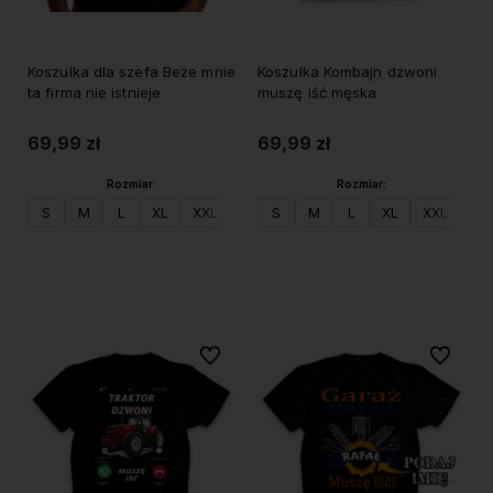
Koszulka dla szefa Beze mnie
Koszulka Kombajn dzwoni
ta firma nie istnieje
muszę iść męska
69,99 zł
69,99 zł
Rozmiar:
Rozmiar:
S
M
L
XL
XXL
S
M
L
XL
XXL
Do koszyka
Do koszyka
Do ulubionych
Do ulubi