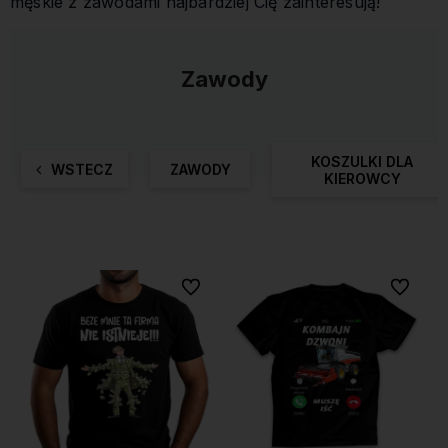
męskie z zawodami najbardziej Cię zainteresują!
Zawody
KOSZULKI DLA
WSTECZ
ZAWODY
KIEROWCY
Do ulubionych
Do ulubi