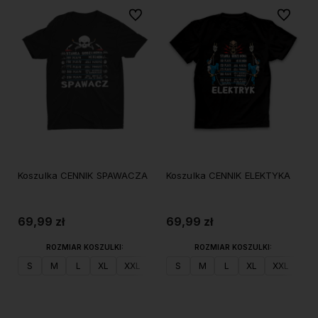
Do ulubionych
Do ulubi
Koszulka CENNIK SPAWACZA
Koszulka CENNIK ELEKTYKA
69,99 zł
69,99 zł
ROZMIAR KOSZULKI:
ROZMIAR KOSZULKI:
S
M
L
XL
XXL
S
M
L
XL
XXL
Do koszyka
Do koszyka