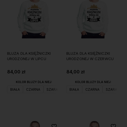
BLUZA DLA KSIĘŻNICZKI
BLUZA DLA KSIĘŻNICZKI
URODZONEJ W LIPCU
URODZONEJ W CZERWCU
84,00 zł
84,00 zł
KOLOR BLUZY DLA NIEJ:
KOLOR BLUZY DLA NIEJ:
BIAŁA
CZARNA
SZARA
BIAŁA
CZARNA
SZARA
Do koszyka
Do koszyka
Do ulubionych
Do ulubi