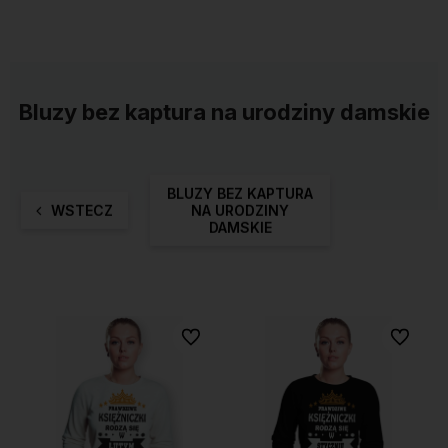
Bluzy bez kaptura na urodziny damskie
BLUZY BEZ KAPTURA
WSTECZ
NA URODZINY
DAMSKIE
Do ulubionych
Do ulubi