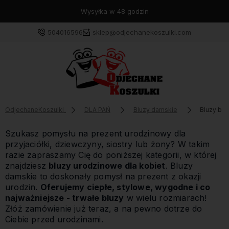
Wysyłka w 48 godzin
504016596
sklep@odjechanekoszulki.com
OdjechaneKoszulki
DLA PAŃ
Bluzy damskie
Bluzy bez
Szukasz pomysłu na prezent urodzinowy dla
przyjaciółki, dziewczyny, siostry lub żony? W takim
razie zapraszamy Cię do poniższej kategorii, w której
znajdziesz
bluzy urodzinowe dla kobiet
. Bluzy
damskie to doskonały pomysł na prezent z okazji
urodzin.
Oferujemy ciepłe, stylowe, wygodne i co
najważniejsze - trwałe bluzy
w wielu rozmiarach!
Złóż zamówienie już teraz, a na pewno dotrze do
Ciebie przed urodzinami.