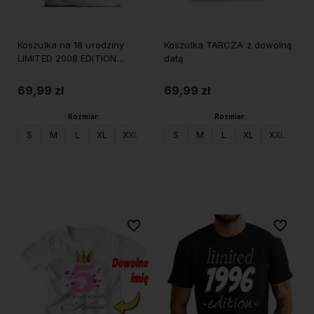
Koszulka na 18 urodziny
Koszulka TARCZA z dowolną
LIMITED 2008 EDITION
datą
damska
69,99 zł
69,99 zł
Rozmiar:
Rozmiar:
S
M
L
XL
XXL
S
M
L
XL
XXL
Do koszyka
Do koszyka
Do ulubionych
Do ulubi