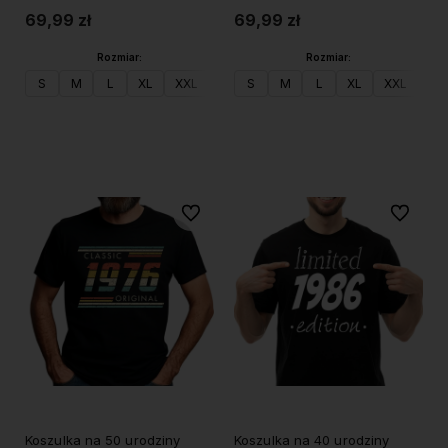
69,99 zł
69,99 zł
Rozmiar:
Rozmiar:
S
M
L
XL
XXL
S
M
L
XL
XXL
Do koszyka
Do koszyka
Do ulubionych
Do ulubi
Koszulka na 50 urodziny
Koszulka na 40 urodziny