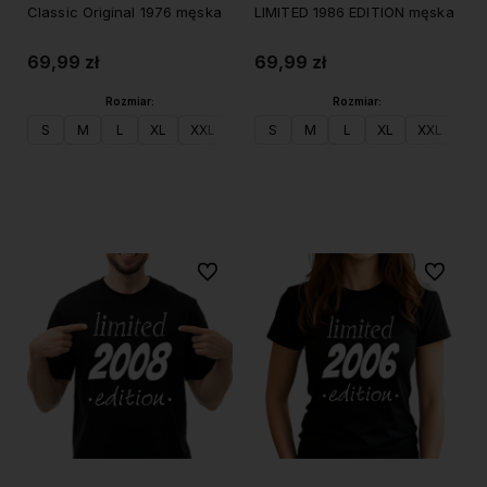
Classic Original 1976 męska
LIMITED 1986 EDITION męska
69,99 zł
69,99 zł
Rozmiar:
Rozmiar:
S
M
L
XL
XXL
S
M
L
XL
XXL
Do koszyka
Do koszyka
Do ulubionych
Do ulubi