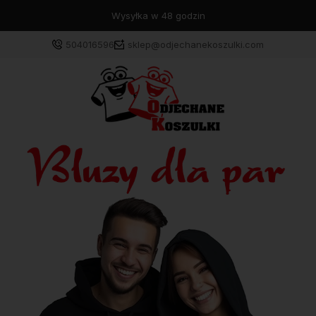
Wysyłka w 48 godzin
504016596
sklep@odjechanekoszulki.com