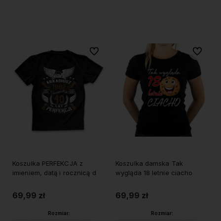
Do koszyka
Do koszyka
Do ulubionych
Do ulubi
Koszulka PERFEKCJA z
Koszulka damska Tak
imieniem, datą i rocznicą d
wygląda 18 letnie ciacho
69,99 zł
69,99 zł
Rozmiar:
Rozmiar: