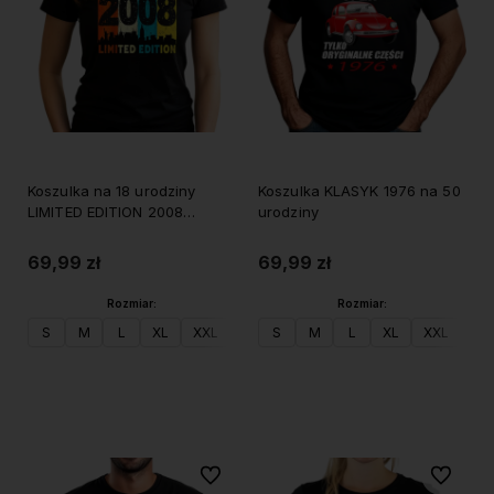
Koszulka na 18 urodziny
Koszulka KLASYK 1976 na 50
LIMITED EDITION 2008
urodziny
damska
69,99 zł
69,99 zł
Rozmiar:
Rozmiar:
S
M
L
XL
XXL
S
M
L
XL
XXL
Do koszyka
Do koszyka
Do ulubionych
Do ulubi