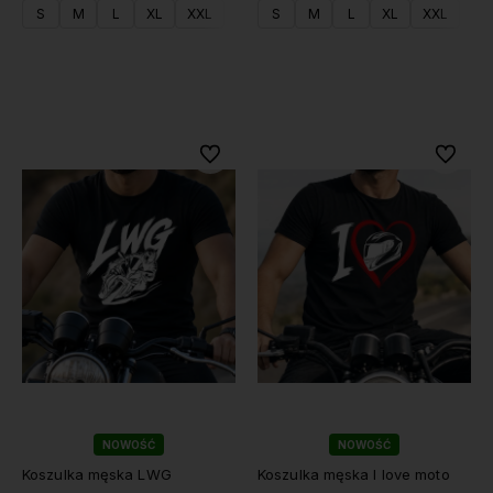
S
M
L
XL
XXL
S
M
L
XL
XXL
Do koszyka
Do koszyka
Do ulubionych
Do ulubi
NOWOŚĆ
NOWOŚĆ
Koszulka męska LWG
Koszulka męska I love moto