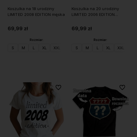
Koszulka na 18 urodziny
Koszulka na 20 urodziny
LIMITED 2008 EDITION męska
LIMITED 2006 EDITION
damska
69,99 zł
69,99 zł
Rozmiar:
Rozmiar:
S
M
L
XL
XXL
S
M
L
XL
XXL
Do koszyka
Do koszyka
Do ulubionych
Do ulubi