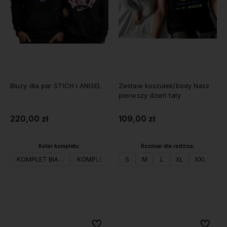
Bluzy dla par STICH I ANGEL
Zestaw koszulek/body Nasz
pierwszy dzień taty
220,00 zł
109,00 zł
Kolor kompletu:
Rozmiar dla rodzica:
KOMPLET BIAŁY
KOMPLET CZARNY
S
KOMPLET SZARY
M
L
XL
XXL
Do koszyka
Do koszyka
Do ulubionych
Do ulubi