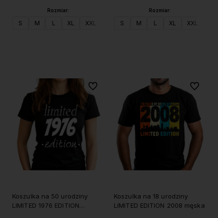
Rozmiar:
Rozmiar:
S
M
L
XL
XXL
S
M
L
XL
XXL
Do koszyka
Do koszyka
Do ulubionych
Do ulubi
Koszulka na 50 urodziny
Koszulka na 18 urodziny
LIMITED 1976 EDITION
LIMITED EDITION 2008 męska
damska