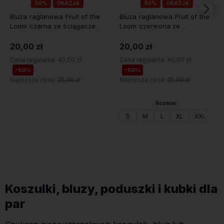
50%
OKAZJA
50%
OKAZJA
Bluza raglanowa Fruit of the
Bluza raglanowa Fruit of the
Loom czarna ze ściągaczem
Loom czerwona ze
rozmiar M
ściągaczem
20,00 zł
20,00 zł
Cena regularna:
40,00 zł
Cena regularna:
40,00 zł
-50%
-50%
Najniższa cena:
25,00 zł
Najniższa cena:
25,00 zł
Rozmiar:
Do koszyka
S
M
L
XL
XXL
Do koszyka
Koszulki, bluzy, poduszki i kubki dla
par