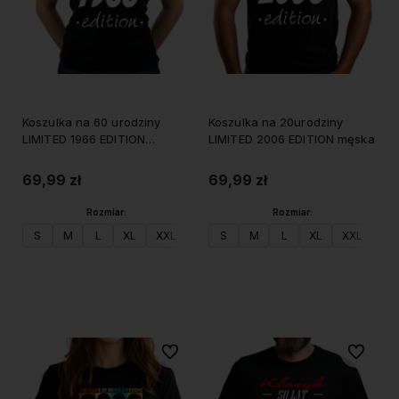
Koszulka na 60 urodziny
Koszulka na 20urodziny
LIMITED 1966 EDITION
LIMITED 2006 EDITION męska
damska
69,99 zł
69,99 zł
Rozmiar:
Rozmiar:
S
M
L
XL
XXL
S
M
L
XL
XXL
Do koszyka
Do koszyka
Do ulubionych
Do ulubi