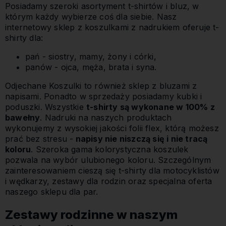
Posiadamy szeroki asortyment t-shirtów i bluz, w
którym każdy wybierze coś dla siebie. Nasz
internetowy sklep z koszulkami z nadrukiem oferuje t-
shirty dla:
pań - siostry, mamy, żony i córki,
panów - ojca, męża, brata i syna.
Odjechane Koszulki to również sklep z bluzami z
napisami. Ponadto w sprzedaży posiadamy kubki i
poduszki. Wszystkie
t-shirty są wykonane w 100% z
bawełny
. Nadruki na naszych produktach
wykonujemy z wysokiej jakości folii flex, którą możesz
prać bez stresu -
napisy nie niszczą się i nie tracą
koloru
. Szeroka gama kolorystyczna koszulek
pozwala na wybór ulubionego koloru. Szczególnym
zainteresowaniem cieszą się t-shirty dla motocyklistów
i wędkarzy, zestawy dla rodzin oraz specjalna oferta
naszego sklepu dla par.
Zestawy rodzinne w naszym