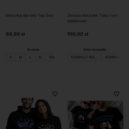
Koszulka dla taty Top Dad
Zestaw koszulek Tata i syn
dadalorian
69,99 zł
109,00 zł
Rozmiar:
Kolor kompletu:
S
M
L
XL
XXL
KOMPLET BIAŁY
KOMPLET CZ
Do koszyka
Do koszyka
Do ulubionych
Do ulubi