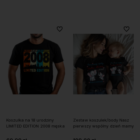
Do koszyka
Do koszyka
Do ulubionych
Do ulubi
Koszulka na 18 urodziny
Zestaw koszulek/body Nasz
LIMITED EDITION 2008 męska
pierwszy wspólny dzień mamy