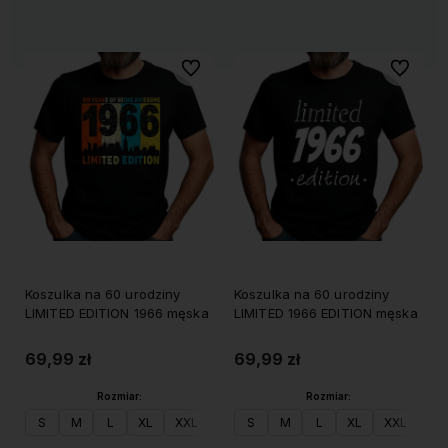
Do ulubionych
Do ulubi
Koszulka na 60 urodziny
Koszulka na 60 urodziny
LIMITED EDITION 1966 męska
LIMITED 1966 EDITION męska
69,99 zł
69,99 zł
Rozmiar:
Rozmiar:
S
M
L
XL
XXL
S
M
L
XL
XXL