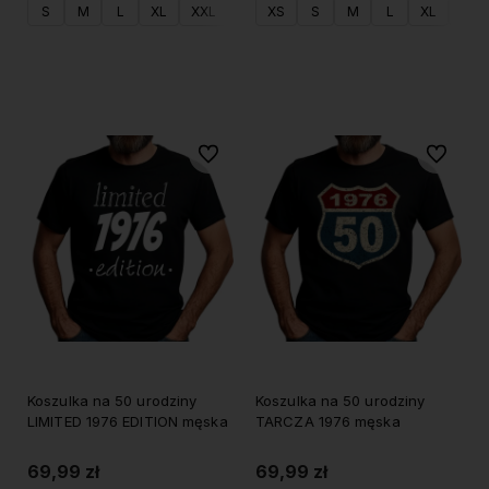
S
M
L
XL
XXL
XS
S
M
L
XL
XXL
Do koszyka
Do koszyka
Do ulubionych
Do ulubi
Koszulka na 50 urodziny
Koszulka na 50 urodziny
LIMITED 1976 EDITION męska
TARCZA 1976 męska
69,99 zł
69,99 zł