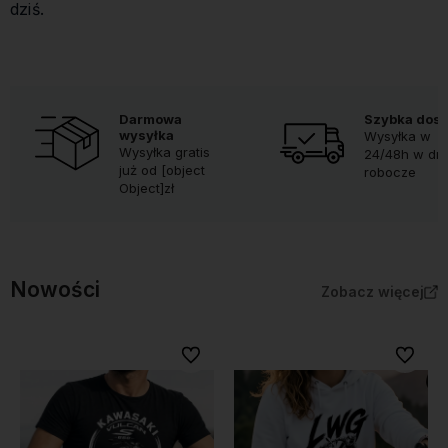
dziś.
Darmowa
Szybka dos
wysyłka
Wysyłka w
Wysyłka gratis
24/48h w dni
już od [object
robocze
Object]zł
Nowości
Zobacz więcej
Do ulubionych
Do ulubi