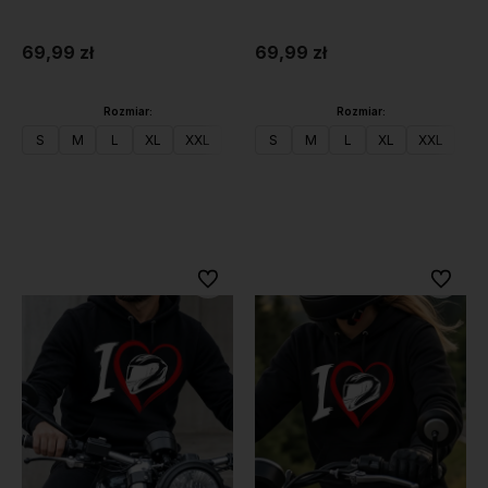
69,99 zł
69,99 zł
Rozmiar:
Rozmiar:
S
M
L
XL
XXL
S
M
L
XL
XXL
Do koszyka
Do koszyka
Do ulubionych
Do ulubi