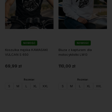
NOWOŚĆ
NOWOŚĆ
Koszulka męska KAWASAKI
Bluza z kapturem dla
VULCAN S 650
motocyklistki LWG
69,99 zł
110,00 zł
Rozmiar:
Rozmiar:
S
M
L
XL
XXL
S
M
L
XL
XXL
Do koszyka
Do koszyka