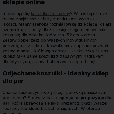
sklepie online
Interesują Cię
koszulki dla rodziny
? W naszej ofercie
online znajdziesz t-shirty z nadrukami wysokiej
jakości.
Mamy szeroką rozmiarówkę dziecięcą
, dzięki
czemu kupisz body dla 3 miesięcznego niemowlęcia i
koszulkę dla dziecka, które ma 152 cm wzrostu.
Zestaw dobierzesz do Waszych indywidualnych
potrzeb, nasz sklep z koszulkami z napisami pozwoli
zostać mamie - królową a córce - księżniczką. U nas
kupisz takie same koszulki z zabawnymi nadrukami
dla taty i syna, a nawet ubierzesz całą rodzinę!
Odjechane koszulki - idealny sklep
dla par
Chcesz zaskoczyć swoją drugą połówkę śmiesznym
prezentem? Sprawdź nasze
specjalne propozycje dla
par
, które sprawdzą się jako prezent z okazji Waszej
rocznicy lub ślubu bliskich znajomych. W ofercie
posiadamy: