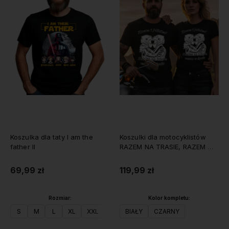
Koszulka dla taty I am the
Koszulki dla motocyklistów
father II
RAZEM NA TRASIE, RAZEM W
ŻYCIU z imionami
69,99 zł
119,99 zł
Rozmiar:
Kolor kompletu:
S
M
L
XL
XXL
BIAŁY
CZARNY