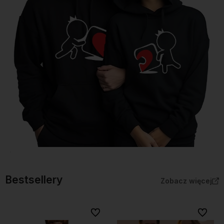
Bestsellery
Zobacz więcej
Do ulubionych
Do ulubi