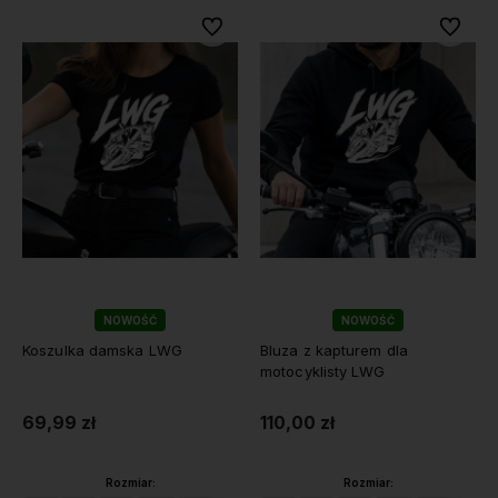
Do ulubionych
Do ulubi
NOWOŚĆ
NOWOŚĆ
Koszulka damska LWG
Bluza z kapturem dla
motocyklisty LWG
69,99 zł
110,00 zł
Rozmiar:
Rozmiar: