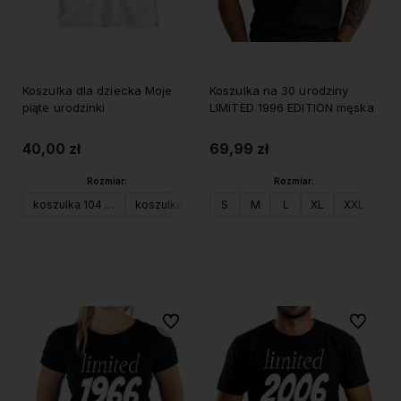
Koszulka dla dziecka Moje
Koszulka na 30 urodziny
piąte urodzinki
LIMITED 1996 EDITION męska
40,00 zł
69,99 zł
Rozmiar:
Rozmiar:
koszulka 104 (XS)
koszulka 116 (S)
S
koszulka 128 (M)
M
L
XL
XXL
Do koszyka
Do koszyka
Do ulubionych
Do ulubi