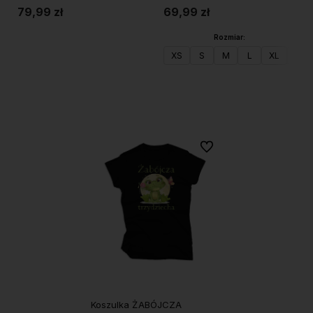
79,99 zł
69,99 zł
Rozmiar:
Do koszyka
XS
S
M
L
XL
XXL
Do koszyka
Do ulubionych
Koszulka ŻABÓJCZA