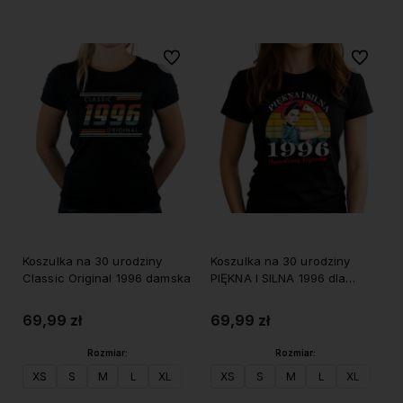
Do ulubionych
Do ulubi
Koszulka na 30 urodziny
Koszulka na 30 urodziny
Classic Original 1996 damska
PIĘKNA I SILNA 1996 dla
brunetki
69,99 zł
69,99 zł
Rozmiar:
Rozmiar:
XS
S
M
L
XL
XXL
XS
S
M
L
XL
XXL