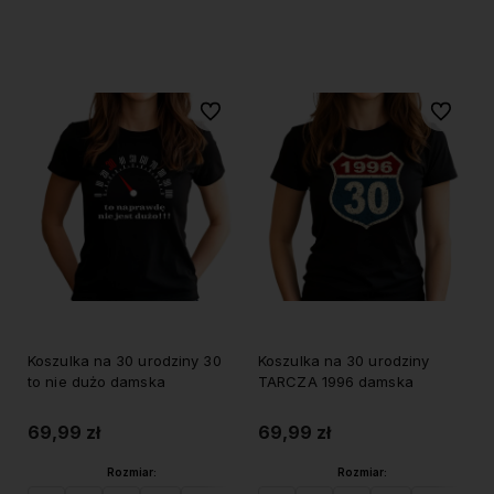
Do koszyka
Do koszyka
Do ulubionych
Do ulubi
Koszulka na 30 urodziny 30
Koszulka na 30 urodziny
to nie dużo damska
TARCZA 1996 damska
69,99 zł
69,99 zł
Rozmiar:
Rozmiar: