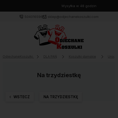
Wysyłka w 48 godzin
504016596
sklep@odjechanekoszulki.com
OdjechaneKoszulki
DLA PAŃ
Koszulki damskie
Urodz
Na trzydziestkę
WSTECZ
NA TRZYDZIESTKĘ