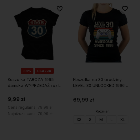
Do ulubionych
Do ulubi
88%
OKAZJA
Koszulka TARCZA 1995
Koszulka na 30 urodziny
damska WYPRZEDAŻ roz.L
LEVEL 30 UNLOCKED 1996
damska
9,99 zł
69,99 zł
Cena regularna:
79,99 zł
Rozmiar:
Najniższa cena:
79,99 zł
XS
S
M
L
XL
XXL
Do koszyka
Do koszyka