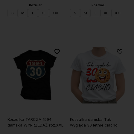
Rozmiar:
Rozmiar:
S
M
L
XL
XXL
S
M
L
XL
XXL
Do koszyka
Do koszyka
Do ulubionych
Do ulubi
Koszulka TARCZA 1994
Koszulka damska Tak
damska WYPRZEDAŻ roz.XXL
wygląda 30 letnie ciacho