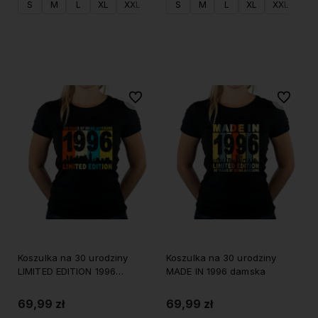
S
M
L
XL
XXL
S
M
L
XL
XXL
Do koszyka
Do koszyka
Do ulubionych
Do ulubi
Koszulka na 30 urodziny
Koszulka na 30 urodziny
LIMITED EDITION 1996
MADE IN 1996 damska
damska
69,99 zł
69,99 zł