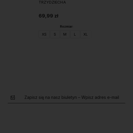
TRZYDZIECHA
69,99 zł
Rozmiar:
XS
S
M
L
XL
XXL
Do koszyka
Zapisz się na nasz biuletyn – Wpisz adres e-mail