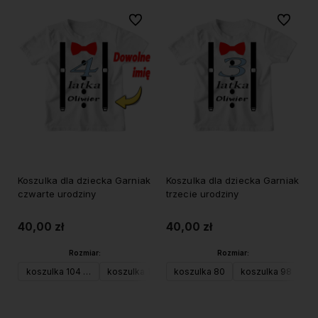
Do ulubionych
Do ulubi
Koszulka dla dziecka Garniak
Koszulka dla dziecka Garniak
czwarte urodziny
trzecie urodziny
40,00 zł
40,00 zł
Rozmiar:
Rozmiar:
koszulka 104 (XS)
koszulka 116 (S)
koszulka 80
koszulka 128 (M)
koszulka 98
ko
Do koszyka
Do koszyka