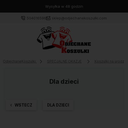
Wysyłka w 48 godzin
504016596
sklep@odjechanekoszulki.com
OdjechaneKoszulki
SPECJALNE OKAZJE
Koszulki na urodzin
Dla dzieci
WSTECZ
DLA DZIECI