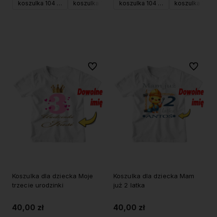
koszulka 104 (XS)
koszulka 116 (S)
koszulka 104 (XS)
koszulka 128 (M)
koszulka 116 (S
Do koszyka
Do koszyka
Do ulubionych
Do ulubi
Koszulka dla dziecka Moje
Koszulka dla dziecka Mam
trzecie urodzinki
już 2 latka
40,00 zł
40,00 zł