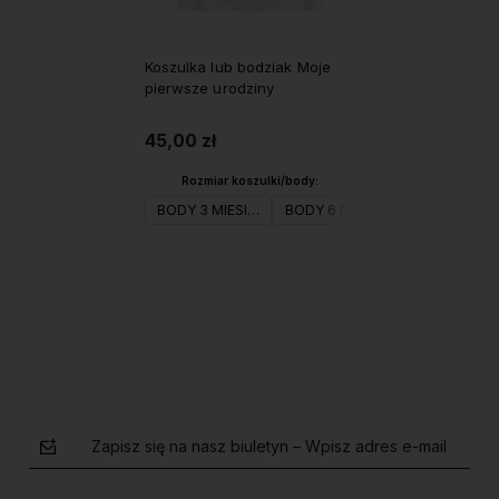
Koszulka lub bodziak Moje
pierwsze urodziny
45,00 zł
Rozmiar koszulki/body:
BODY 3 MIESIĄCE
BODY 6 MIESIĄCE
BODY 9 MIES
Do koszyka
Zapisz się na nasz biuletyn – Wpisz adres e-mail