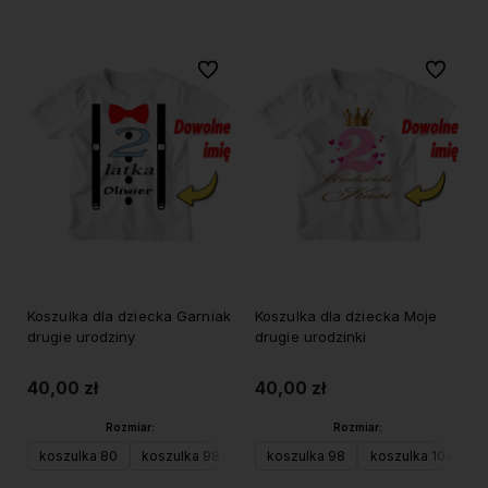
Do ulubionych
Do ulubi
Koszulka dla dziecka Garniak
Koszulka dla dziecka Moje
drugie urodziny
drugie urodzinki
40,00 zł
40,00 zł
Rozmiar:
Rozmiar:
koszulka 80
koszulka 98
koszulka 104 (XS)
koszulka 98
koszulka 116 (S)
koszulka 104 (XS)