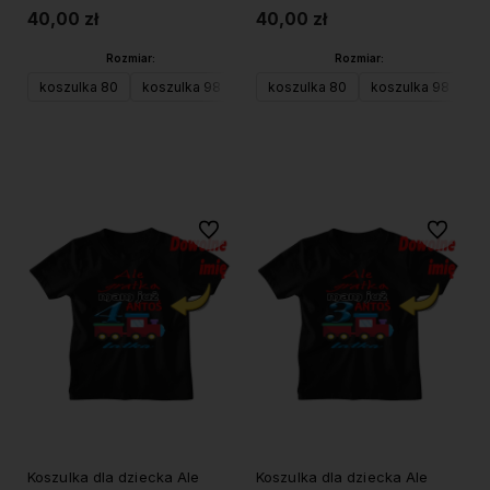
40,00 zł
40,00 zł
Rozmiar:
Rozmiar:
koszulka 80
koszulka 98
koszulka 104 (XS)
koszulka 80
koszulka 98
koszulka 116 (S)
ko
Do koszyka
Do koszyka
Do ulubionych
Do ulubi
Koszulka dla dziecka Ale
Koszulka dla dziecka Ale