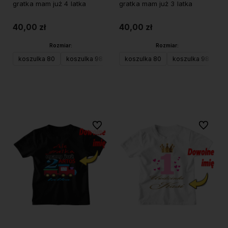
gratka mam już 4 latka
gratka mam już 3 latka
40,00 zł
40,00 zł
Rozmiar:
Rozmiar:
koszulka 80
koszulka 98
koszulka 104 (XS)
koszulka 80
koszulka 98
koszulka 116 (S)
ko
Do koszyka
Do koszyka
Do ulubionych
Do ulubi