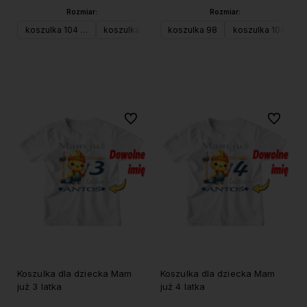
Rozmiar:
Rozmiar:
koszulka 104 (XS)
koszulka 116 (S)
koszulka 98
koszulka 128 (M)
koszulka 104 (XS)
Do koszyka
Do koszyka
Do ulubionych
Do ulubi
Koszulka dla dziecka Mam
Koszulka dla dziecka Mam
już 3 latka
już 4 latka