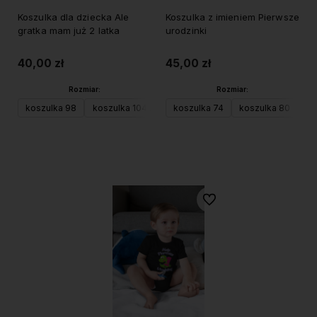
Koszulka dla dziecka Ale
Koszulka z imieniem Pierwsze
gratka mam już 2 latka
urodzinki
40,00 zł
45,00 zł
Rozmiar:
Rozmiar:
koszulka 98
koszulka 104 (XS)
koszulka 74
koszulka 116 (S)
koszulka 80
koszulka 128 (
ko
Do koszyka
Do koszyka
Do ulubionych