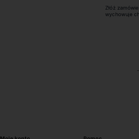
Złóż zamówien
wychowuje ch
Moje konto
Pomoc