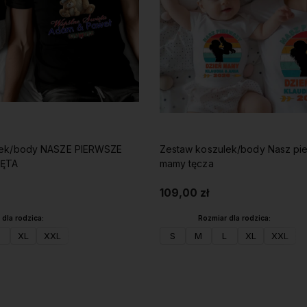
lek/body NASZE PIERWSZE
Zestaw koszulek/body Nasz pi
ĘTA
mamy tęcza
109,00 zł
dla rodzica:
Rozmiar dla rodzica:
XL
XXL
S
M
L
XL
XXL
Do koszyka
Do koszyka