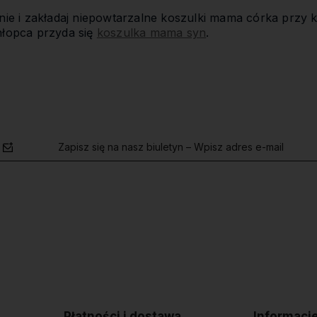
ie i zakładaj niepowtarzalne koszulki mama córka przy ka
łopca przyda się
koszulka mama syn
.
Zapisz się na nasz biuletyn – Wpisz adres e-mail
polityce
prywatności
Płatności i dostawa
Informacj