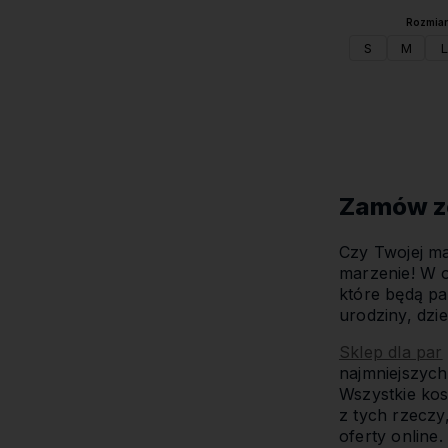
Rozmiar 
S
M
L
Zamów ze
Czy Twojej ma
marzenie! W o
które będą pa
urodziny, dzi
Sklep dla par
najmniejszyc
Wszystkie ko
z tych rzeczy,
oferty online.