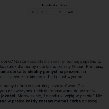
Rozmiar dla rodzica:
S
M
L
XL
XXL
Do koszyka
i córki? Nasze
koszulki dla rodziny
pomogą spełnić to
oszulek dla mamy i córki np. t-shirty Queen Princess,
ama córka to idealny pomysł na prezent
na
dno jest pewne - obie panie będą zachwycone.
a mamy i córki w szerokiej rozmiarówce. Dla
szych dziewczynek t-shirty dopasowane do wzrostu.
 jakości
. Martwisz się, że nadruki zejdą w praniu? Nic
rać w pralce każdy zestaw mama i córka
z naszej