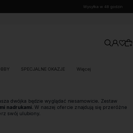
OBBY
SPECJALNE OKAZJE
Więcej
Wybierz coś dla siebie z naszej aktualnej
oferty lub zaloguj się, aby przywrócić dodane
asza dwójka będzie wyglądać niesamowicie. Zestaw
produkty do listy z poprzedniej sesji.
ymi nadrukami
.
W naszej ofercie znajdują się przeróżne
rz swój ulubiony.