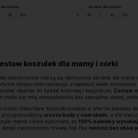
dla rodzica:
Rozmiar dla rodzica:
XL
XXL
S
M
L
XL
XXL
Do koszyka
Do koszyka
staw koszulek dla mamy i córki
łej dziewczynce marzą się identyczne ubrania dla mamy 
fercie sklepu internetowego znajdziesz wiele kompletów k
sować idealnie do każdej królowej i księżniczki.
Zestaw m
eń matki lub miłą niespodziankę bez specjalnej okazji, je
i rodzin Odjechane Koszulki posiada w ofercie zestawy dl
h przygotowaliśmy
urocze body z nadrukami
, a dla star
szulki mama córka wykonano ze
100% bawełny wysokiej
 dzięki zastosowaniu trwałej folii flex
możesz bez obaw p