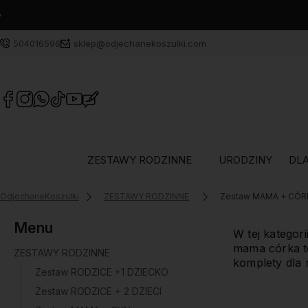
504016596
sklep@odjechanekoszulki.com
ZESTAWY RODZINNE
URODZINY
DLA
OdjechaneKoszulki
ZESTAWY RODZINNE
Zestaw MAMA + CÓR
Menu
W tej kategor
mama córka t
ZESTAWY RODZINNE
komplety dla 
Zestaw RODZICE +1 DZIECKO
Zestaw RODZICE + 2 DZIECI