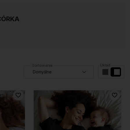
CÓRKA
Układ
Do ulubionych
Do ulubio