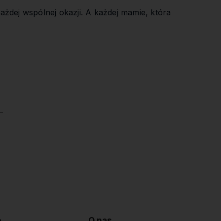
żdej wspólnej okazji. A każdej mamie, która
e
O nas