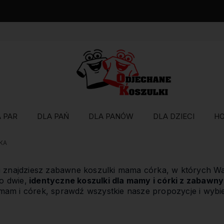
Wysyłka w 48 godzin
 PAR
DLA PAŃ
DLA PANÓW
DLA DZIECI
H
KA
ii znajdziesz zabawne koszulki mama córka, w których W
o dwie,
identyczne koszulki dla mamy i córki z zabawn
mam i córek, sprawdź wszystkie nasze propozycje i wybie