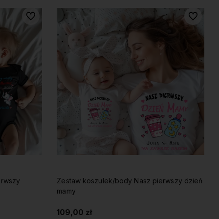
Do ulubionych
Do ulubio
erwszy
Zestaw koszulek/body Nasz pierwszy dzień
mamy
109,00 zł