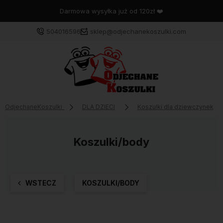
Darmowa wysyłka już od 120zł ❤️
504016596
sklep@odjechanekoszulki.com
OdjechaneKoszulki
DLA DZIECI
Koszulki dla dziewczynek
Koszulki/body
WSTECZ
KOSZULKI/BODY