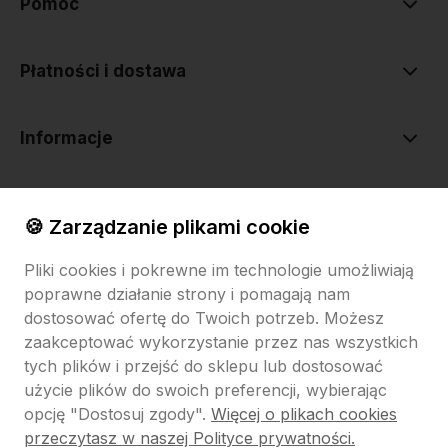
Pomoc
Płatności i dostawa
Informacje
O nas
🍪 Zarządzanie plikami cookie
Pliki cookies i pokrewne im technologie umożliwiają
poprawne działanie strony i pomagają nam
dostosować ofertę do Twoich potrzeb. Możesz
zaakceptować wykorzystanie przez nas wszystkich
tych plików i przejść do sklepu lub dostosować
Sklep internetowy Shoper.pl
Szablon Shoper Modern 3.0™
od
GrowCommerce
użycie plików do swoich preferencji, wybierając
opcję "Dostosuj zgody".
Więcej o plikach cookies
Pokaż filtry
przeczytasz w naszej Polityce prywatności.