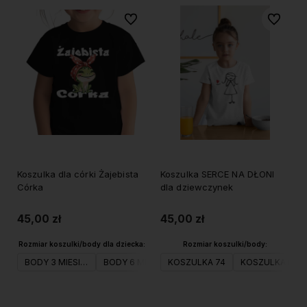
Do ulubionych
Do ulubi
Koszulka dla córki Żajebista
Koszulka SERCE NA DŁONI
Córka
dla dziewczynek
45,00 zł
45,00 zł
Rozmiar koszulki/body dla dziecka:
Rozmiar koszulki/body:
BODY 3 MIESIĄC
BODY 6 MIESIĄC
KOSZULKA 74
BODY 9 MIESIĄC
KOSZULKA 80
BODY 12 M
Do koszyka
Do koszyka