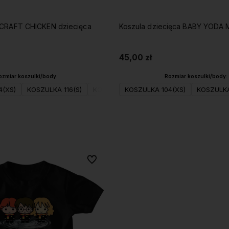
ECRAFT CHICKEN dziecięca
Koszula dziecięca BABY YODA
45,00 zł
ozmiar koszulki/body:
Rozmiar koszulki/body:
4(XS)
KOSZULKA 116(S)
KOSZULKA 128(M)
KOSZULKA 104(XS)
KOSZULKA 140(L)
KOSZULKA
Do koszyka
Do koszyka
Do ulubionych