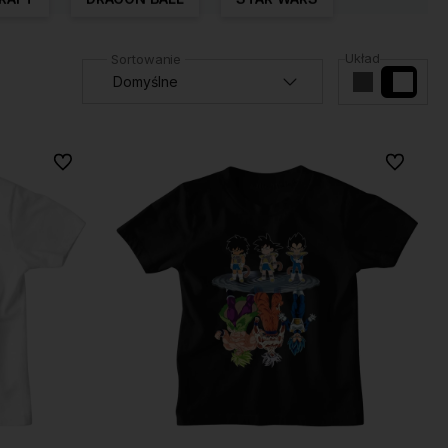
Układ
Do ulubionych
Do ulubio