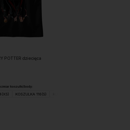
RY POTTER dziecięca
ozmiar koszulki/body:
4(XS)
KOSZULKA 116(S)
KOSZULKA 128(M)
KOSZULKA 140(L)
Do koszyka