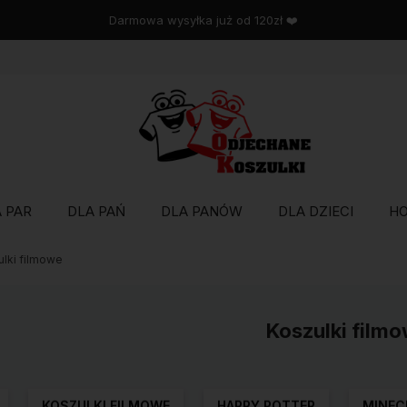
Wysyłka w 48 godzin
 PAR
DLA PAŃ
DLA PANÓW
DLA DZIECI
H
lki filmowe
Koszulki film
KOSZULKI FILMOWE
HARRY POTTER
MINEC