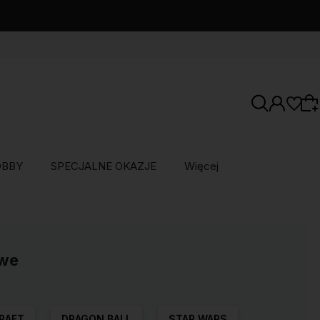
OBBY
SPECJALNE OKAZJE
Więcej
Wybierz coś dla siebie z naszej aktualnej
oferty lub zaloguj się, aby przywrócić dodane
produkty do listy z poprzedniej sesji.
owe
RAFT
DRAGON BALL
STAR WARS