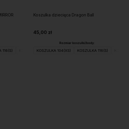
 MIRROR
Koszulka dziecięca Dragon Ball
45,00 zł
Rozmiar koszulki/body:
 116(S)
KOSZULKA 152(XL)
KOSZULKA 128(M)
KOSZULKA 104(XS)
KOSZULKA 140(L)
KOSZULKA 116(S)
KOSZULKA 152(XL
KOSZUL
Do koszyka