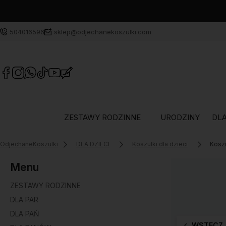
504016596
sklep@odjechanekoszulki.com
ZESTAWY RODZINNE
URODZINY
DLA
OdjechaneKoszulki
DLA DZIECI
Koszulki dla dzieci
Koszu
Menu
ZESTAWY RODZINNE
DLA PAR
DLA PAŃ
WSTECZ