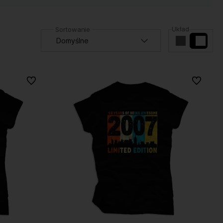
Układ
Do ulubionych
Do ulubio