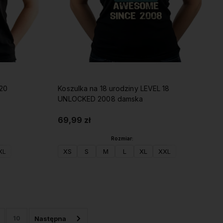
 20
Koszulka na 18 urodziny LEVEL 18
UNLOCKED 2008 damska
69,99 zł
Rozmiar:
XL
XS
S
M
L
XL
XXL
Do koszyka
10