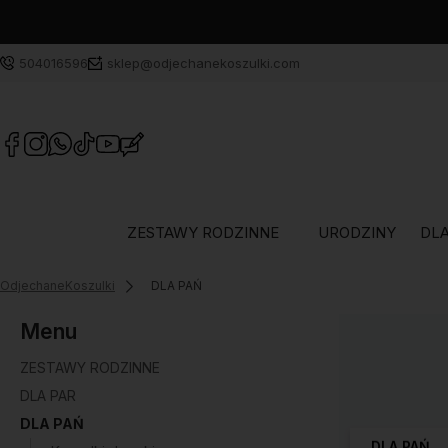
504016596
sklep@odjechanekoszulki.com
ZESTAWY RODZINNE
URODZINY
DLA
OdjechaneKoszulki
DLA PAŃ
Menu
ZESTAWY RODZINNE
DLA PAR
DLA PAŃ
DLA PAŃ