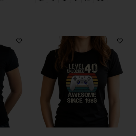
Do koszyka
Do ulubionych
Do ulubio