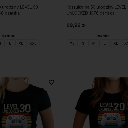
0 urodziny LEVEL 60
Koszulka na 50 urodziny LEVEL
66 damska
UNLOCKED 1976 damska
69,99 zł
Rozmiar:
Rozmiar:
M
L
XL
XXL
XS
S
M
L
XL
X
Do koszyka
Do koszyka
Do ulubionych