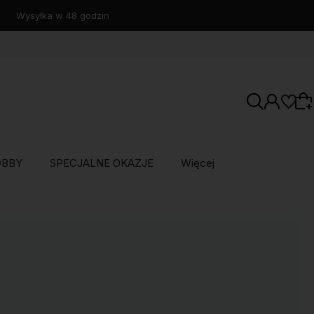
OBBY
SPECJALNE OKAZJE
Więcej
Wybierz coś dla siebie z naszej aktualnej
oferty lub zaloguj się, aby przywrócić dodane
produkty do listy z poprzedniej sesji.