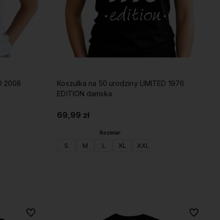
ED 2008
Koszulka na 50 urodziny LIMITED 1976
EDITION damska
69,99 zł
Rozmiar:
S
M
L
XL
XXL
Do koszyka
Do ulubionych
Do ulubio