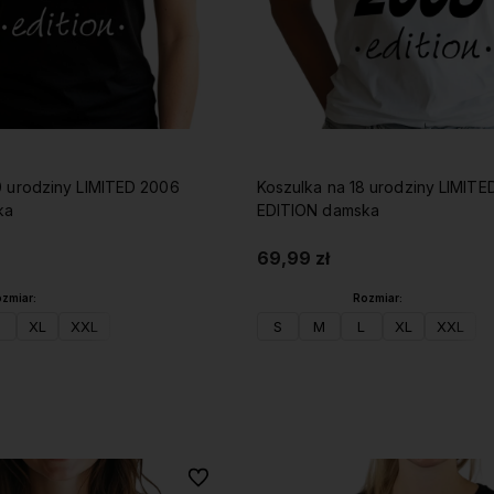
0 urodziny LIMITED 2006
Koszulka na 18 urodziny LIMIT
ka
EDITION damska
69,99 zł
zmiar:
Rozmiar:
XL
XXL
S
M
L
XL
XXL
Do koszyka
Do koszyka
Do ulubionych