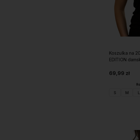
Koszulka na 2
EDITION dams
69,99 zł
Ro
S
M
L