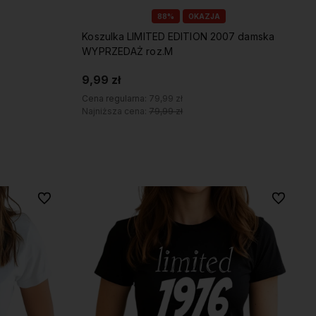
88%
OKAZJA
Koszulka LIMITED EDITION 2007 damska
WYPRZEDAŻ roz.M
9,99 zł
Cena regularna:
79,99 zł
Najniższa cena:
79,99 zł
Do koszyka
Do ulubionych
Do ulubio