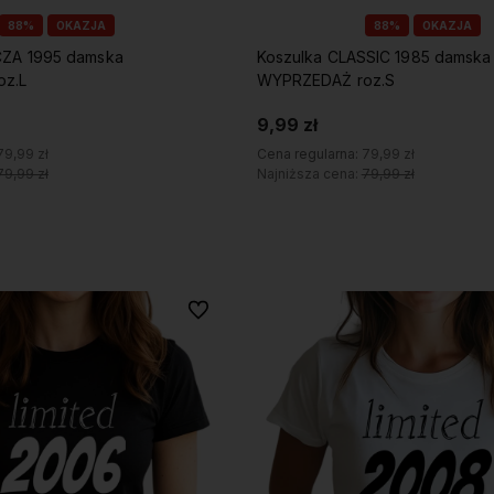
88%
OKAZJA
88%
OKAZJA
CZA 1995 damska
Koszulka CLASSIC 1985 damska
z.L
WYPRZEDAŻ roz.S
9,99 zł
79,99 zł
Cena regularna:
79,99 zł
79,99 zł
Najniższa cena:
79,99 zł
Do koszyka
Do koszyka
Do ulubionych