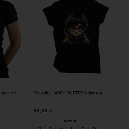
uccino II
Koszulka HARRY POTTER II damska
69,99 zł
Rozmiar:
XL
XS
S
M
L
XL
XXL