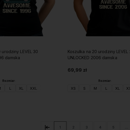
0 urodziny LEVEL 30
Koszulka na 20 urodziny LEVEL
96 damska
UNLOCKED 2006 damska
69,99 zł
Rozmiar:
Rozmiar:
M
L
XL
XXL
XS
S
M
L
XL
X
Do koszyka
Do koszyka
1
2
3
4
5
...