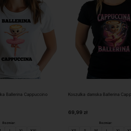
ka Ballerina Cappuccino
Koszulka damska Ballerina Capp
69,99 zł
Rozmiar:
Rozmiar:
M
L
XL
XXL
XS
S
M
L
XL
X