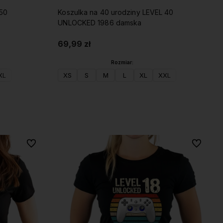
 50
Koszulka na 40 urodziny LEVEL 40
UNLOCKED 1986 damska
69,99 zł
Rozmiar:
XL
XS
S
M
L
XL
XXL
Do koszyka
Do ulubionych
Do ulubio