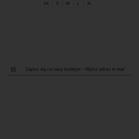
SX
S
M
L
XL
XXL
Do koszyka
Zapisz się na nasz biuletyn – Wpisz adres e-mail
polityce prywatności