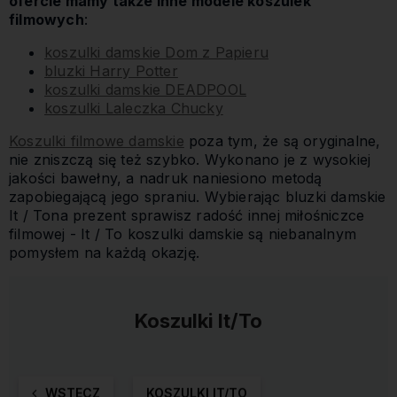
ofercie mamy także inne modele koszulek
filmowych
:
koszulki damskie Dom z Papieru
bluzki Harry Potter
koszulki damskie DEADPOOL
koszulki Laleczka Chucky
Koszulki filmowe damskie
poza tym, że są oryginalne,
nie zniszczą się też szybko. Wykonano je z wysokiej
jakości bawełny, a nadruk naniesiono metodą
zapobiegającą jego spraniu. Wybierając bluzki damskie
It / Tona prezent sprawisz radość innej miłośniczce
filmowej - It / To koszulki damskie są niebanalnym
pomysłem na każdą okazję.
Koszulki It/To
WSTECZ
KOSZULKI IT/TO