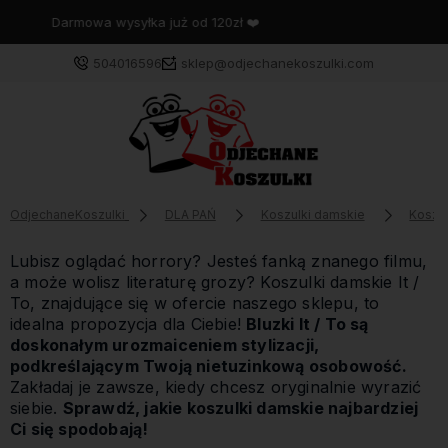
Wysyłka w 48 godzin
504016596
sklep@odjechanekoszulki.com
OdjechaneKoszulki
DLA PAŃ
Koszulki damskie
Koszul
Lubisz oglądać horrory? Jesteś fanką znanego filmu,
a może wolisz literaturę grozy? Koszulki damskie It /
To, znajdujące się w ofercie naszego sklepu, to
idealna propozycja dla Ciebie!
Bluzki It / To są
doskonałym urozmaiceniem stylizacji,
podkreślającym Twoją nietuzinkową osobowość.
Zakładaj je zawsze, kiedy chcesz oryginalnie wyrazić
siebie.
Sprawdź, jakie koszulki damskie najbardziej
Ci się spodobają!