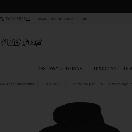
504016596
sklep@odjechanekoszulki.com
ZESTAWY RODZINNE
URODZINY
DLA
OdjechaneKoszulki
DLA PAR
Bluzy dla par
Bluzy z kaptu