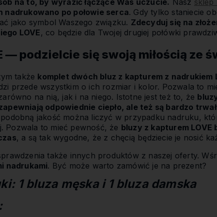
sób na to, by wyrazić łączące Was uczucie.
Nasz
sklep
ch nadrukowano po połowie serca
. Gdy tylko staniecie ob
wać jako symbol Waszego związku.
Zdecyduj się na złoż
 niego LOVE
, co będzie dla Twojej drugiej połówki prawdzi
E — podzielcie się swoją miłością ze 
 tym także
komplet dwóch bluz z kapturem z nadrukie
dzi przede wszystkim o ich rozmiar i kolor. Pozwala to 
równo na nią, jak i na niego. Istotne jest też to, że
bluz
zapewniają odpowiednie ciepło, ale też są bardzo trwa
 podobną jakość można liczyć w przypadku nadruku, któ
żej. Pozwala to mieć pewność, że
bluzy z kapturem LOVE b
czas
, a są tak wygodne, że z chęcią będziecie je nosić ka
prawdzenia także innych produktów z naszej oferty. Wśr
mi nadrukami
. Być może warto zamówić je na prezent?
ki: 1 bluza męska i 1 bluza damska
: