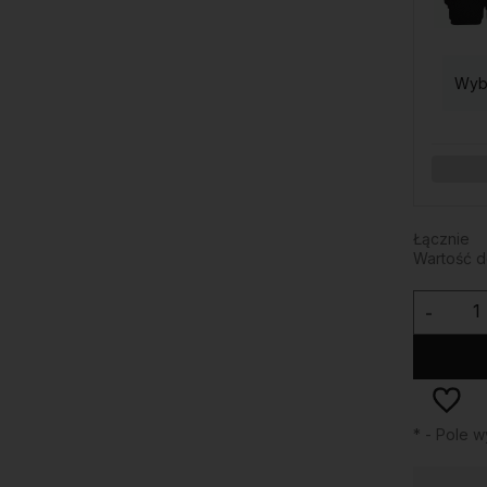
Wybi
Łącznie
Wartość 
-
*
- Pole 