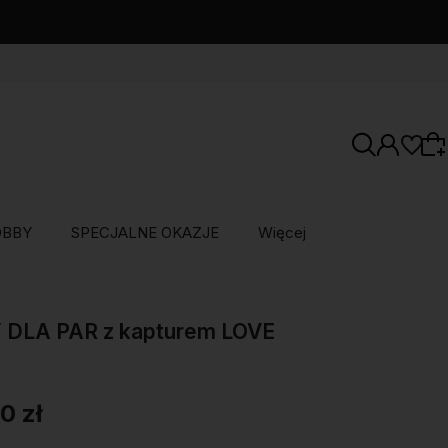
OBBY
SPECJALNE OKAZJE
Więcej
Wybierz coś dla siebie z naszej aktualnej
oferty lub zaloguj się, aby przywrócić dodane
 DLA PAR z kapturem LOVE
produkty do listy z poprzedniej sesji.
0 zł