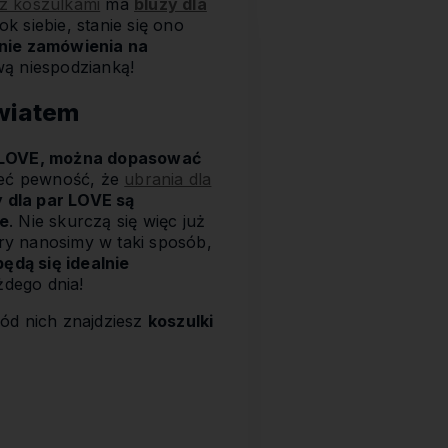
 z koszulkami
ma
bluzy dla
ok siebie, stanie się ono
enie zamówienia na
wą niespodzianką!
światem
m LOVE, można dopasować
mieć pewność, że
ubrania dla
y dla par LOVE są
łe
. Nie skurczą się więc już
ry nanosimy w taki sposób,
ędą się idealnie
żdego dnia!
ód nich znajdziesz
koszulki