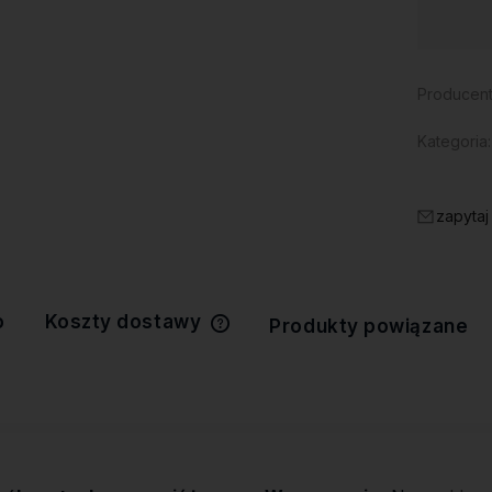
Dostępność:
duża ilość
Producent
Kategoria:
zapytaj
o
Koszty dostawy
Produkty powiązane
Cena nie zawiera ewentualnych
kosztów płatności