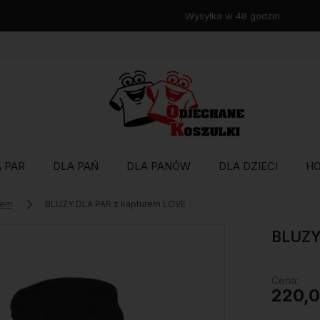
Wysyłka w 48 godzin
 PAR
DLA PAŃ
DLA PANÓW
DLA DZIECI
H
rem
BLUZY DLA PAR z kapturem LOVE
BLUZY
Cena:
220,0