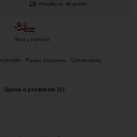
Wysyłka w:
48 godzin
*
BIAŁA
CZARNA
SZARA
:
Bluzy z kapturem
*
 o produkt
dodaj opinię
poleć znajomemu
S
M
L
XL
XXL
Opinie o produkcie (0)