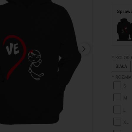
Sprawd
*
KOLOR B
BIAŁA
*
ROZMIAR
S
M
L
XL