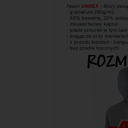
Fason
UNISEX
- Bluzy pasu
- gramatura 280g/m2
- 80% bawełna, 20% polies
- dwuwartwowy kaptur
- płaski sznurek w tym sa
- ściągacze przy mankietach
- z przodu kieszień - kangu
- bez szwów bocznych