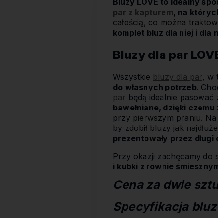
Bluzy LOVE to idealny spo
par z kapturem
, na który
całością, co można trakto
komplet bluz dla niej i dla
Bluzy dla par LOV
Wszystkie
bluzy dla par
, w
do własnych potrzeb
. Cho
par
będą idealnie pasować za
bawełniane, dzięki czemu 
przy pierwszym praniu. Na
by zdobił bluzy jak najdłu
prezentowały przez długi 
Przy okazji zachęcamy do s
i kubki z równie śmieszny
Cena za dwie sztu
Specyfikacja bluz