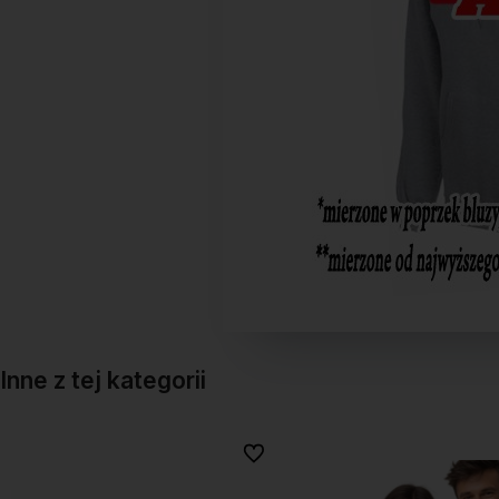
Inne z tej kategorii
onych
onych
Do ulubionych
Do ulubionych