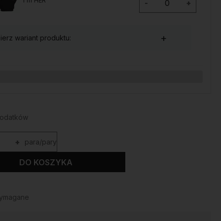
I'm HER
-
+
erz wariant produktu:
*
BIAŁA
CZARNA
SZARA
dodatków
+
para/pary
*
DO KOSZYKA
S
M
L
XL
XXL
wymagane