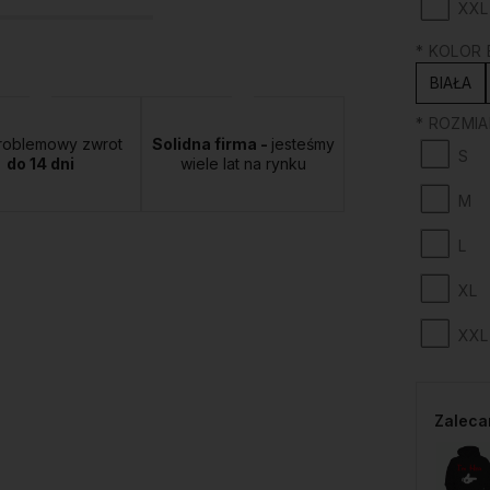
XXL
*
KOLOR B
BIAŁA
*
ROZMIAR
roblemowy zwrot
Solidna firma -
jesteśmy
S
do 14 dni
wiele lat na rynku
M
L
XL
XXL
Zaleca