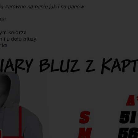
ją zarówno na panie jak i na panów
ter
mym kolorze
 i u dołu bluzy
rka