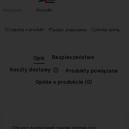
Kategoria:
Koszulki
zapytaj o produkt
dodaj opinię
poleć znajomemu
Bezpieczeństwo
Opis
Koszty dostawy
Produkty powiązane
Cena nie zawiera ewentualnych
kosztów płatności
Opinie o produkcie (0)
Chcesz podarować swojej mamie coś