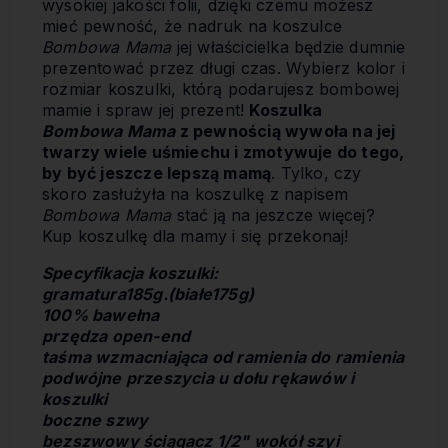
wysokiej jakości folii, dzięki czemu możesz
mieć pewność, że nadruk na koszulce
Bombowa Mama
jej właścicielka będzie dumnie
prezentować przez długi czas. Wybierz kolor i
rozmiar koszulki, którą podarujesz bombowej
mamie i spraw jej prezent!
Koszulka
Bombowa Mama
z pewnością wywoła na jej
twarzy wiele uśmiechu i zmotywuje do tego,
by być jeszcze lepszą mamą
. Tylko, czy
skoro zasłużyła na koszulkę z napisem
Bombowa Mama
stać ją na jeszcze więcej?
Kup koszulkę dla mamy i się przekonaj!
Specyfikacja koszulki:
gramatura185g.(białe175g)
100% bawełna
przędza open-end
taśma wzmacniająca od ramienia do ramienia
podwójne przeszycia u dołu rękawów i
koszulki
boczne szwy
bezszwowy ściągacz 1/2" wokół szyi