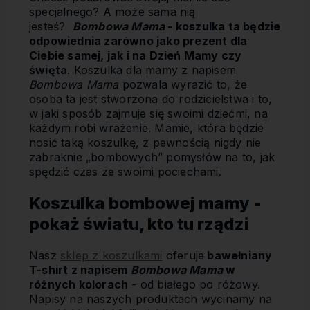
specjalnego? A może sama nią
jesteś?
Bombowa Mama
- koszulka ta będzie
odpowiednia zarówno jako prezent dla
Ciebie samej, jak i na Dzień Mamy czy
święta
. Koszulka dla mamy z napisem
Bombowa Mama
pozwala wyrazić to, że
osoba ta jest stworzona do rodzicielstwa i to,
w jaki sposób zajmuje się swoimi dziećmi, na
każdym robi wrażenie. Mamie, która będzie
nosić taką koszulkę, z pewnością nigdy nie
zabraknie „bombowych” pomysłów na to, jak
spędzić czas ze swoimi pociechami.
Koszulka bombowej mamy -
pokaż światu, kto tu rządzi
Nasz
sklep z koszulkami
oferuje
bawełniany
T-shirt z napisem
Bombowa Mama
w
różnych kolorach
- od białego po różowy.
Napisy na naszych produktach wycinamy na