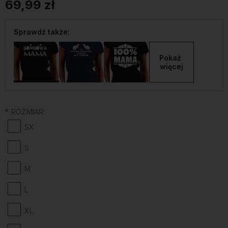
69,99 zł
Sprawdź także:
Pokaż 
więcej
*
ROZMIAR:
SX
S
M
L
XL