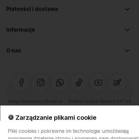
Płatności i dostawa
Informacje
O nas
Sklep internetowy Shoper.pl
Szablon Shoper Modern 3.0™
od
GrowCommerce
🍪 Zarządzanie plikami cookie
Pliki cookies i pokrewne im technologie umożliwiają
poprawne działanie strony i pomagają nam dostosować