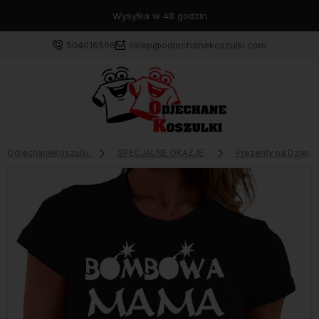
Wysyłka w 48 godzin
504016596
sklep@odjechanekoszulki.com
OdjechaneKoszulki
SPECJALNE OKAZJE
Prezenty na Dzień M