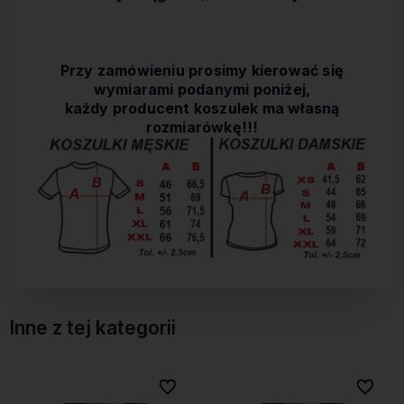
Przy zamówieniu prosimy kierować się
wymiarami podanymi poniżej,
każdy producent koszulek ma własną
rozmiarówkę!!!
Inne z tej kategorii
 ulubionych
 ulubionych
Do ulubionych
Do ulubionych
Do u
Do u