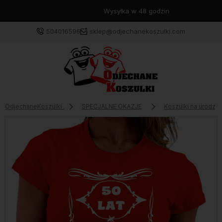
Wysyłka w 48 godzin
504016596
sklep@odjechanekoszulki.com
OdjechaneKoszulki
SPECJALNE OKAZJE
Koszulki na urodzin