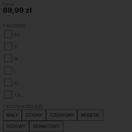
Cena:
69,99 zł
*
ROZMIAR:
SX
S
M
L
XL
XXL
*
KOLOR KOSZULKI:
BIAŁY
CZARNY
CZERWONY
NIEBIESKI
RÓŻOWY
GRANATOWY