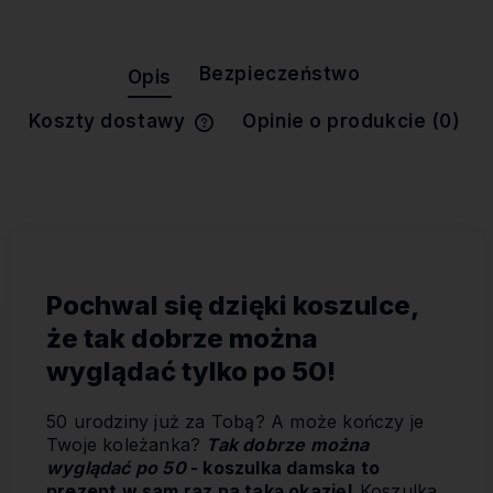
Bezpieczeństwo
Opis
Koszty dostawy
Opinie o produkcie (0)
Cena nie zawiera ewentualnych
kosztów płatności
Pochwal się dzięki koszulce,
że tak dobrze można
wyglądać tylko po 50!
50 urodziny już za Tobą? A może kończy je
Twoje koleżanka?
Tak dobrze można
wyglądać po 50
- koszulka damska to
prezent w sam raz na taką okazję!
Koszulka