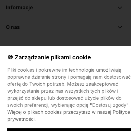
Informacje
O nas
🍪 Zarządzanie plikami cookie
Pliki cookies i pokrewne im technologie umożliwiają
Sklep internetowy Shoper.pl
Szablon Shoper Modern 3.0™
od
poprawne działanie strony i pomagają nam dostosować
GrowCommerce
ofertę do Twoich potrzeb. Możesz zaakceptować
wykorzystanie przez nas wszystkich tych plików i
przejść do sklepu lub dostosować użycie plików do
swoich preferencji, wybierając opcję "Dostosuj zgody".
Więcej o plikach cookies przeczytasz w naszej Polityce
prywatności.