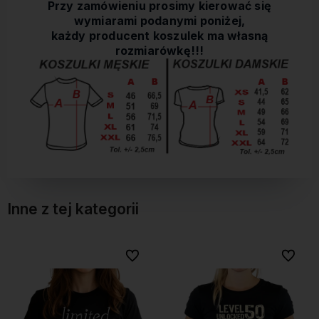
Przy zamówieniu prosimy kierować się
wymiarami podanymi poniżej,
każdy producent koszulek ma własną
rozmiarówkę!!!
Inne z tej kategorii
bionych
bionych
Do ulubionych
Do ulubionych
Do ulubi
Do ulubi