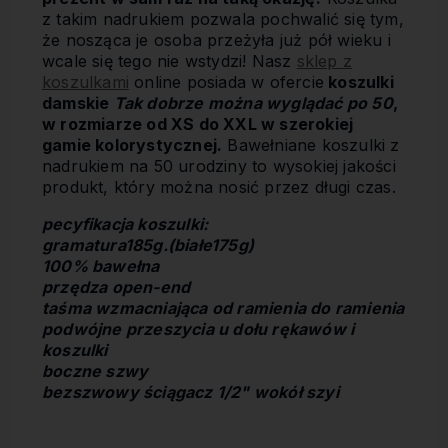
z takim nadrukiem pozwala pochwalić się tym,
że nosząca je osoba przeżyła już pół wieku i
wcale się tego nie wstydzi! Nasz
sklep z
koszulkami
online posiada w ofercie
koszulki
damskie
Tak dobrze można wyglądać po 50
,
w rozmiarze od XS do XXL w szerokiej
gamie kolorystycznej.
Bawełniane koszulki z
nadrukiem na 50 urodziny to wysokiej jakości
produkt, który można nosić przez długi czas.
pecyfikacja koszulki:
gramatura185g.(białe175g)
100% bawełna
przędza open-end
taśma wzmacniająca od ramienia do ramienia
podwójne przeszycia u dołu rękawów i
koszulki
boczne szwy
bezszwowy ściągacz 1/2" wokół szyi