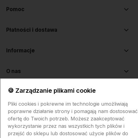
Pomoc
Płatności i dostawa
Informacje
O nas
🍪 Zarządzanie plikami cookie
Pliki cookies i pokrewne im technologie umożliwiają
poprawne działanie strony i pomagają nam dostosować
ofertę do Twoich potrzeb. Możesz zaakceptować
Sklep internetowy Shoper.pl
Szablon Shoper Modern 3.0™
od
wykorzystanie przez nas wszystkich tych plików i
GrowCommerce
przejść do sklepu lub dostosować użycie plików do