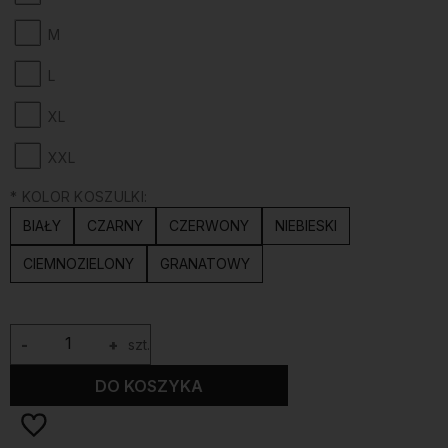
M
L
XL
XXL
*
KOLOR KOSZULKI:
BIAŁY
CZARNY
CZERWONY
NIEBIESKI
CIEMNOZIELONY
GRANATOWY
-
+
szt.
DO KOSZYKA