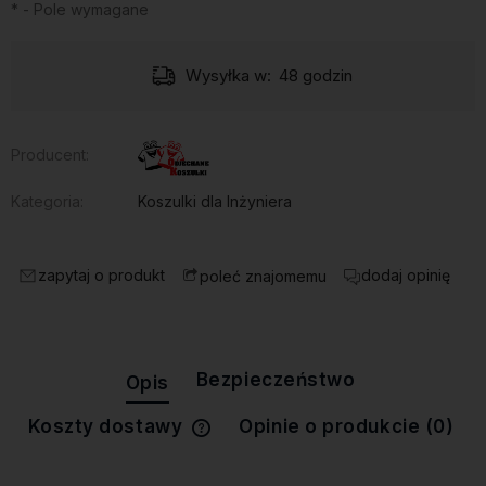
*
- Pole wymagane
Wysyłka w:
48 godzin
Producent:
Kategoria:
Koszulki dla Inżyniera
zapytaj o produkt
dodaj opinię
poleć znajomemu
Bezpieczeństwo
Opis
Koszty dostawy
Opinie o produkcie (0)
Cena nie zawiera ewentualnych
kosztów płatności