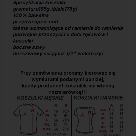
Specyfikacja koszulki:
gramatura185g.(białe175g)
100% bawełna
przędza open-end
taśma wzmacniająca od ramienia do ramienia
podwójne przeszycia u dołu rękawów i
koszulki
boczne szwy
bezszwowy ściągacz 1/2" wokół szyi
Przy zamówieniu prosimy kierować się
wymiarami podanymi poniżej,
każdy producent koszulek ma własną
rozmiarówkę!!!