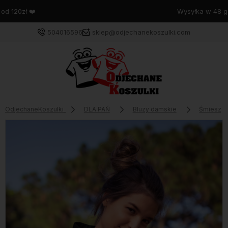
Wysyłka w 48 godzin
504016596
sklep@odjechanekoszulki.com
OdjechaneKoszulki
DLA PAŃ
Bluzy damskie
Śmieszn