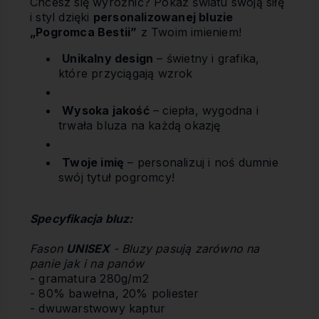
Chcesz się wyróżnić? Pokaż światu swoją siłę
i styl dzięki
personalizowanej bluzie
„Pogromca Bestii”
z Twoim imieniem!
Unikalny design
– świetny i grafika,
które przyciągają wzrok
Wysoka jakość
– ciepła, wygodna i
trwała bluza na każdą okazję
Twoje imię
– personalizuj i noś dumnie
swój tytuł pogromcy!
Specyfikacja bluz:
Fason
UNISEX
- Bluzy pasują zarówno na
panie jak i na panów
- gramatura 280g/m2
- 80% bawełna, 20% poliester
- dwuwarstwowy kaptur