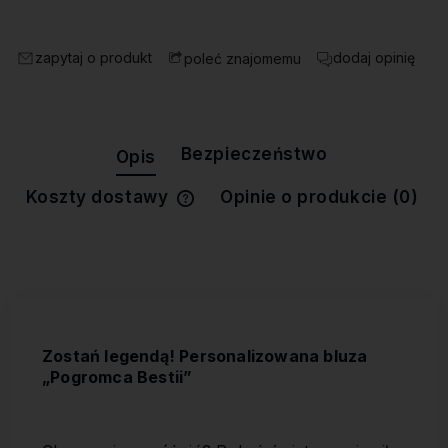
zapytaj o produkt
dodaj opinię
poleć znajomemu
Bezpieczeństwo
Opis
Koszty dostawy
Opinie o produkcie (0)
Cena nie zawiera ewentualnych
kosztów płatności
Zostań legendą! Personalizowana bluza
„Pogromca Bestii”