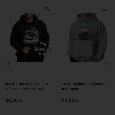
bionych
bionych
Do ulubionych
Do ulubionych
Do ulubi
Do ulubi
Bluza z kapturem LEGENDA
Bluza z kapturem Wędkarz z
WĘDKARSTWA z imieniem
krwi i ości
110,00 zł
110,00 zł