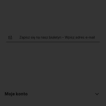
Do koszyka
Do koszyka
Zapisz się na nasz biuletyn – Wpisz adres e-mail
polityce prywatności
Moje konto