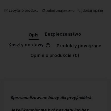
zapytaj o produkt
dodaj opinię
poleć znajomemu
Bezpieczeństwo
Opis
Koszty dostawy
Produkty powiązane
Cena nie zawiera ewentualnych
kosztów płatności
Opinie o produkcie (0)
Spersonalizowane bluzy dla przyjaciółek.
Jeżeli komplet ma być bez daty lub bez