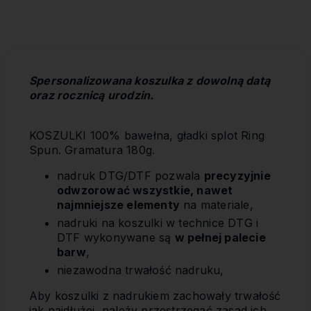
kosztów płatności
Spersonalizowana koszulka z dowolną datą
oraz rocznicą urodzin.
KOSZULKI 100% bawełna, gładki splot Ring
Spun. Gramatura 180g.
nadruk DTG/DTF pozwala
precyzyjnie
odwzorować wszystkie, nawet
najmniejsze elementy
na materiale,
nadruki na koszulki w technice DTG i
DTF wykonywane są
w pełnej palecie
barw
,
niezawodna trwałość nadruku,
Aby koszulki z nadrukiem zachowały trwałość
jak najdłużej, należy przestrzegać zasad ich