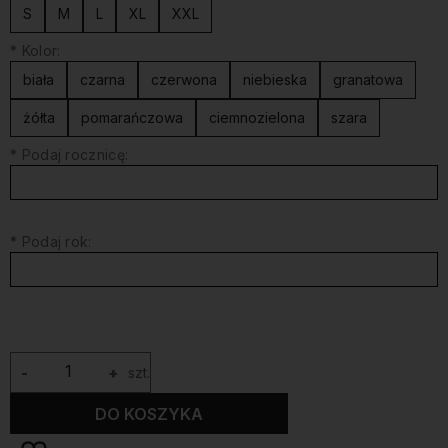
S
M
L
XL
XXL
*
Kolor:
biała
czarna
czerwona
niebieska
granatowa
żółta
pomarańczowa
ciemnozielona
szara
*
Podaj rocznicę:
*
Podaj rok:
-
+
szt.
DO KOSZYKA