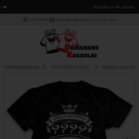
Wysyłka w 48 godzin
504016596
sklep@odjechanekoszulki.com
OdjechaneKoszulki
SPECJALNE OKAZJE
Koszulki na urodzin