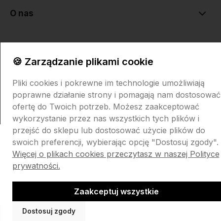
O nas
🍪 Zarządzanie plikami cookie
Pliki cookies i pokrewne im technologie umożliwiają
Sklep internetowy Shoper.pl
Szablon Shoper Modern 3.0™
od
poprawne działanie strony i pomagają nam dostosować
GrowCommerce
ofertę do Twoich potrzeb. Możesz zaakceptować
wykorzystanie przez nas wszystkich tych plików i
przejść do sklepu lub dostosować użycie plików do
swoich preferencji, wybierając opcję "Dostosuj zgody".
Więcej o plikach cookies przeczytasz w naszej Polityce
prywatności.
Zaakceptuj wszystkie
Dostosuj zgody