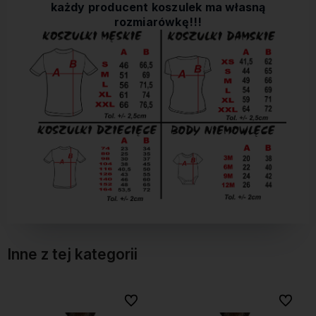
każdy producent koszulek ma własną
rozmiarówkę!!!
Inne z tej kategorii
bionych
bionych
Do ulubionych
Do ulubionych
Do ulubi
Do ulubi