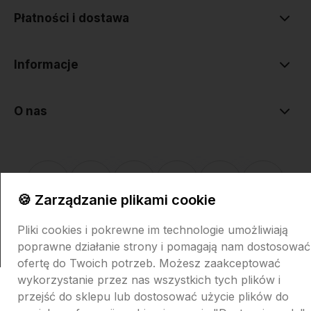
Płatności i dostawa
Informacje
O nas
🍪 Zarządzanie plikami cookie
Sklep internetowy Shoper.pl
Szablon Shoper Modern 3.0™
od
Pliki cookies i pokrewne im technologie umożliwiają
GrowCommerce
poprawne działanie strony i pomagają nam dostosować
ofertę do Twoich potrzeb. Możesz zaakceptować
wykorzystanie przez nas wszystkich tych plików i
przejść do sklepu lub dostosować użycie plików do