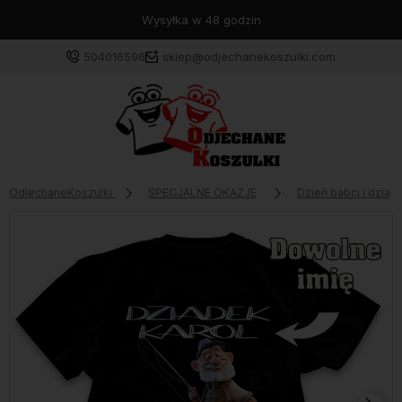
Wysyłka w 48 godzin
504016596
sklep@odjechanekoszulki.com
OdjechaneKoszulki
SPECJALNE OKAZJE
Dzień babci i dziad