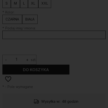
S
M
L
XL
XXL
*
Kolor:
CZARNA
BIAŁA
*
Podaj imię/ imiona:
-
+
szt.
DO KOSZYKA
*
- Pole wymagane
Wysyłka w:
48 godzin