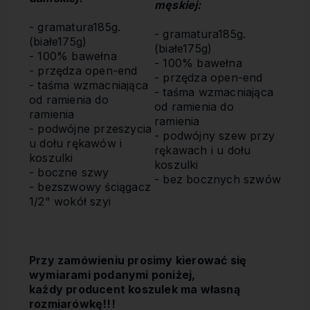
męskiej
:
- gramatura185g.
- gramatura185g.
(białe175g)
(białe175g)
- 100% bawełna
- 100% bawełna
- przędza open-end
- przędza open-end
- taśma wzmacniająca
- taśma wzmacniająca
od ramienia do
od ramienia do
ramienia
ramienia
- podwójne przeszycia
- podwójny szew przy
u dołu rękawów i
rękawach i u dołu
koszulki
koszulki
- boczne szwy
- bez bocznych szwów
- bezszwowy ściągacz
1/2" wokół szyi
Przy zamówieniu prosimy kierować się
wymiarami podanymi poniżej,
każdy producent koszulek ma własną
rozmiarówkę!!!