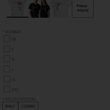
Pokaż 
więcej
*
ROZMIAR:
SX
S
M
L
XL
XXL
*
KOLOR KOSZULKI:
BIAŁY
CZARNY