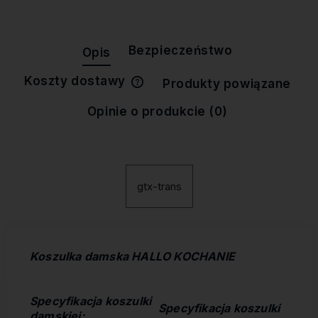
Bezpieczeństwo
Opis
Koszty dostawy
Produkty powiązane
Cena nie zawiera ewentualnych
kosztów płatności
Opinie o produkcie (0)
gtx-trans
Koszulka damska HALLO KOCHANIE
Specyfikacja koszulki
S
pecyfikacja koszulki
damskiej: