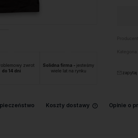
Dostępność:
duża ilość
Producent
Kategoria:
roblemowy zwrot
Solidna firma -
jesteśmy
do 14 dni
wiele lat na rynku
zapytaj
pieczeństwo
Koszty dostawy
Opinie o p
Cena nie zawiera 
kosztów płatności