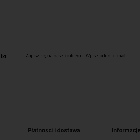
Zapisz się na nasz biuletyn – Wpisz adres e-mail
polityce
prywatności
Płatności i dostawa
Informacj