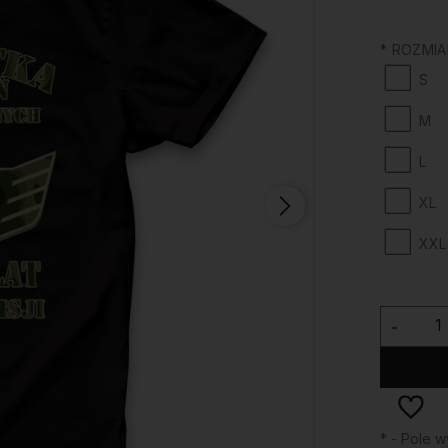
*
ROZMIAR
S
M
L
XL
XXL
-
*
- Pole 