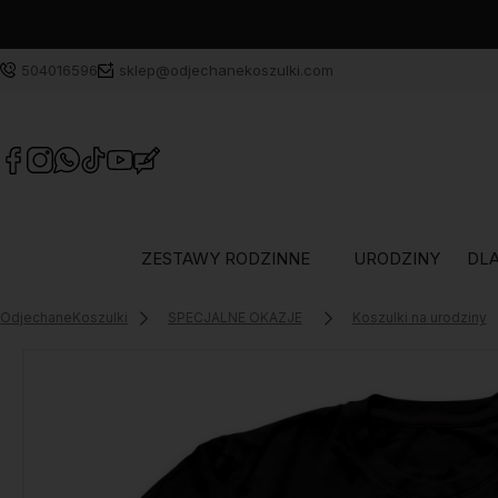
504016596
sklep@odjechanekoszulki.com
ZESTAWY RODZINNE
URODZINY
DLA
OdjechaneKoszulki
SPECJALNE OKAZJE
Koszulki na urodziny