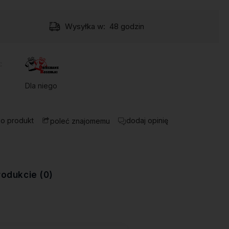
Wysyłka w:
48 godzin
:
Dla niego
 o produkt
dodaj opinię
poleć znajomemu
rodukcie (0)
ewentualnych