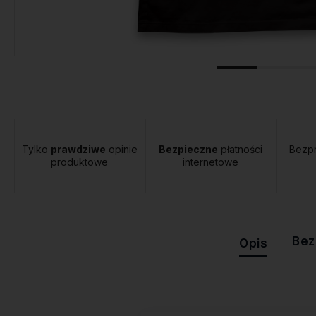
tawa:
od 12,00 zł
- Orlen Paczka
Tylko
prawdziwe
opinie
Bezpieczne
płatności
Bezp
produktowe
internetowe
Bez
Opis