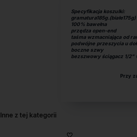
Specyfikacja koszulki:
gramatura185g.(białe175g)
100% bawełna
przędza open-end
taśma wzmacniająca od ram
podwójne przeszycia u doł
boczne szwy
bezszwowy ściągacz 1/2" 
Przy z
Inne z tej kategorii
onych
onych
Do ulubionych
Do ulubionych