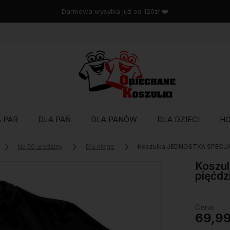
Wysyłka w 48 godzin
 PAR
DLA PAŃ
DLA PANÓW
DLA DZIECI
H
Na 50 urodziny
Dla niego
Koszulka JEDNOSTKA SPECJALN
Koszu
pięćdz
Cena:
69,99