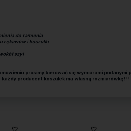
ienia do ramienia
u rękawów i koszulki
wokół szyi
amówieniu prosimy kierować się wymiarami podanymi p
każdy producent koszulek ma własną rozmiarówkę!!!
Do ulubionych
Do ulubionych
Do ulubionych
Do ulubionych