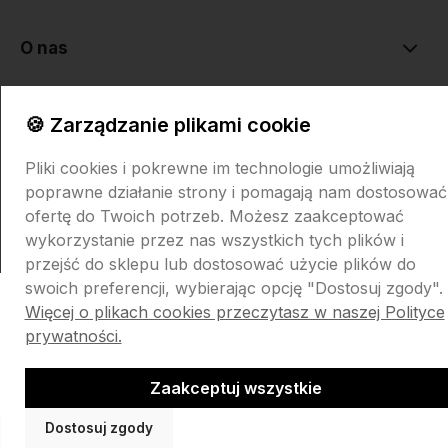
O nas
🍪 Zarządzanie plikami cookie
Pliki cookies i pokrewne im technologie umożliwiają
poprawne działanie strony i pomagają nam dostosować
Sklep internetowy Shoper.pl
Szablon Shoper Modern 3.0™
od
ofertę do Twoich potrzeb. Możesz zaakceptować
GrowCommerce
wykorzystanie przez nas wszystkich tych plików i
przejść do sklepu lub dostosować użycie plików do
swoich preferencji, wybierając opcję "Dostosuj zgody".
Więcej o plikach cookies przeczytasz w naszej Polityce
prywatności.
Zaakceptuj wszystkie
Dostosuj zgody