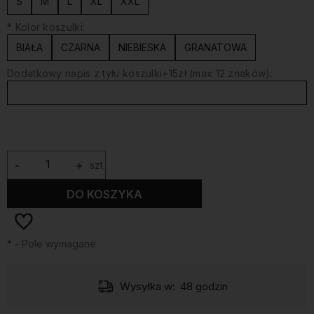
S
M
L
XL
XXL
*
Kolor koszulki:
BIAŁA
CZARNA
NIEBIESKA
GRANATOWA
Dodatkowy napis z tyłu koszulki+15zł (max 12 znaków):
-
+
szt.
DO KOSZYKA
*
- Pole wymagane
Wysyłka w:
48 godzin