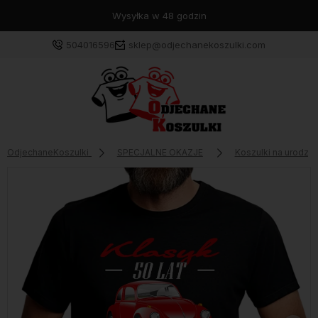
Wysyłka w 48 godzin
504016596
sklep@odjechanekoszulki.com
OdjechaneKoszulki
SPECJALNE OKAZJE
Koszulki na urodzin