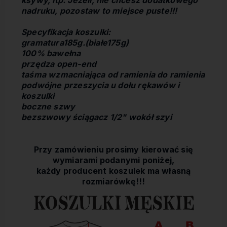
ksywy, itp. Jeżeli, nie chcesz dodatkowego
nadruku, pozostaw to miejsce puste!!!
Specyfikacja koszulki:
gramatura185g.(białe175g)
100% bawełna
przędza open-end
taśma wzmacniająca od ramienia do ramienia
podwójne przeszycia u dołu rękawów i
koszulki
boczne szwy
bezszwowy ściągacz 1/2" wokół szyi
Przy zamówieniu prosimy kierować się
wymiarami podanymi poniżej,
każdy producent koszulek ma własną
rozmiarówkę!!!